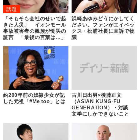
話題
「そもそも会社のせいで起
浜崎あゆみどうにかしてく
きた人災」 イオンモール
ださい、ファンがエイベッ
事故被害者の親族が慟哭の
クス・松浦社長に直訴で物
証言 「最後の言葉は…」
議
約200年前の奴隷少女が記
古川日出男×後藤正文
した元祖「#Me too」とは
（ASIAN KUNG-FU
GENERATION）・対談
文学にしかできないこと