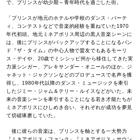
で、プリンスが幼少期～青年時代を過ごした街。
「プリンスが地元のホテルや学校のダンス・パーテ
ィ、コンテストなどで音楽的経験を重ねていた1970
年代初頭。地元ミネアポリス周辺の黒人音楽シーンに
は、後にプリンスがバックアップすることになるバン
ド『ザ・タイム』の中心人物で盟友でもあるモーリ
ス・デイや、20歳でミシシッピ州から移住してきた実
力派シンガー、アレキサンダー・オニールのほか、ジ
ャネット・ジャクソンなどのプロデュースで名声を獲
得し、1980年代以降のダンス・ミュージックを牽引
したジミー・ジャム＆テリー・ルイスなどがいた。未
来の音楽シーンを牽引することになる若き才能たちが
ミネアポリスにひしめき合い、それぞれが成功を夢見
て切磋琢磨していた。
後に彼らの音楽は、プリンスを軸とする一大勢力
『ミネアポリス・ファンク』『ミネアポリス・サウン