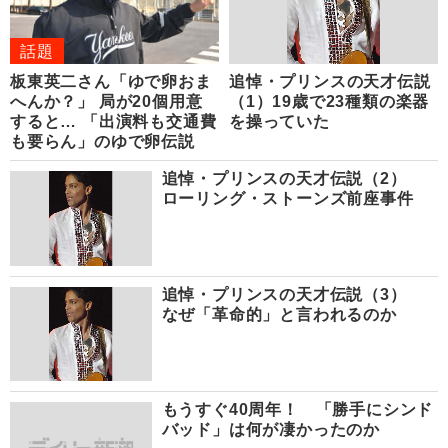
話題
板東英二さん「ゆで卵おま
追悼・プリンスの天才伝説
へんか？」 局が20個用意
（1）19歳で23種類の楽器
すると… 「出演料も交通費
を操っていた
も要らん」のゆで卵伝説
追悼・プリンスの天才伝説（2）
ローリング・ストーンズ前座事件
追悼・プリンスの天才伝説（3）
なぜ「革命的」と言われるのか
もうすぐ40周年！ 「勝手にシンド
バッド」は何が凄かったのか