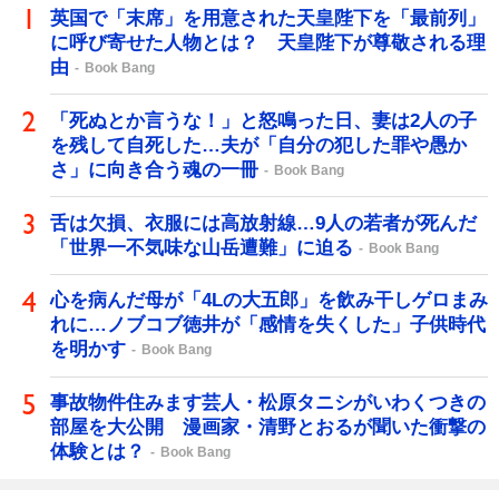
英国で「末席」を用意された天皇陛下を「最前列」
に呼び寄せた人物とは？ 天皇陛下が尊敬される理
由
Book Bang
「死ぬとか言うな！」と怒鳴った日、妻は2人の子
を残して自死した…夫が「自分の犯した罪や愚か
さ」に向き合う魂の一冊
Book Bang
舌は欠損、衣服には高放射線…9人の若者が死んだ
「世界一不気味な山岳遭難」に迫る
Book Bang
心を病んだ母が「4Lの大五郎」を飲み干しゲロまみ
れに…ノブコブ徳井が「感情を失くした」子供時代
を明かす
Book Bang
事故物件住みます芸人・松原タニシがいわくつきの
部屋を大公開 漫画家・清野とおるが聞いた衝撃の
体験とは？
Book Bang