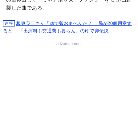
襲した曲である。
板東英二さん「ゆで卵おまへんか？」 局が20個用意す
速報
ると… 「出演料も交通費も要らん」のゆで卵伝説
advertisement