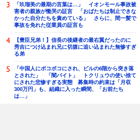
「玖瑠美の最期の言葉は…」 イオンモール事故被
害者の親族が慟哭の証言 「おばたちは制止できな
かった自分たちを責めている」 さらに、間一髪で
事故を免れた従業員の証言も
【豊臣兄弟！】信長の後継者の最右翼だったのに
秀吉につけ込まれ兄に切腹に追い込まれた無惨すぎ
る弟
「中国人にボコボコにされ、ビルの6階から突き落
とされた」 「闇バイト」 トクリュウの使い捨て
にされた悲惨すぎる実態 募集時の約束は「月収
300万円」も、組織に入った瞬間、「お前たち
は…」