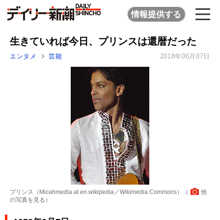
情報提供する
生きていれば今日、プリンスは還暦だった
エンタメ
芸能
2018年06月07日
プリンス（Micahmedia at en.wikipedia／Wikimedia Commons）（
他
の写真を見る
）