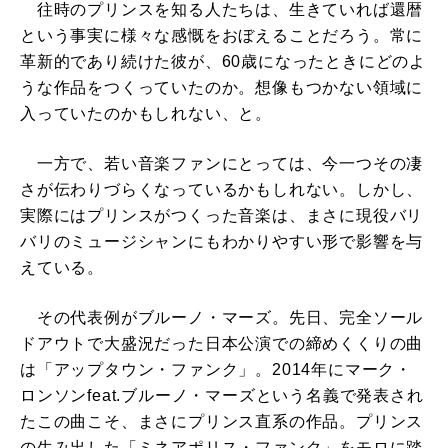
往時のプリンスを知る人たちは、生きていれば還暦
という事実に様々な感慨をおぼえることだろう。常に
革新的であり続けた彼が、60歳になったときにどのよ
うな作品をつくっていたのか。想像もつかない領域に
入っていたのかもしれない、と。
一方で、若い音楽ファンにとっては、今一つその凄
さが伝わりづらくなっているかもしれない。しかし、
実際にはプリンスがつくった音楽は、まさに現役バリ
バリのミュージシャンにもわかりやすい形で影響を与
えている。
その代表例がブルーノ・マーズ。先日、完全ソール
ドアウトで大盛況だった日本公演での締めくくりの曲
は「アップタウン・ファンク」。2014年にマーク・
ロンソンfeat.ブルーノ・マーズという名義で発表され
たこの曲こそ、まさにプリンス直系の作品。プリンス
の生み出した「ミネアポリス・ファンク」をモロに踏