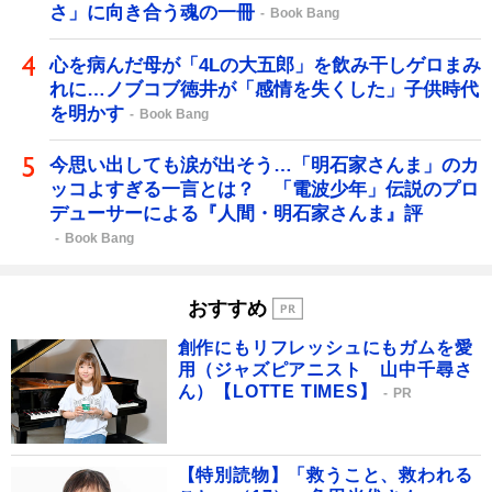
さ」に向き合う魂の一冊
Book Bang
心を病んだ母が「4Lの大五郎」を飲み干しゲロまみ
れに…ノブコブ徳井が「感情を失くした」子供時代
を明かす
Book Bang
今思い出しても涙が出そう…「明石家さんま」のカ
ッコよすぎる一言とは？ 「電波少年」伝説のプロ
デューサーによる『人間・明石家さんま』評
Book Bang
おすすめ
創作にもリフレッシュにもガムを愛
用（ジャズピアニスト 山中千尋さ
ん）【LOTTE TIMES】
PR
【特別読物】「救うこと、救われる