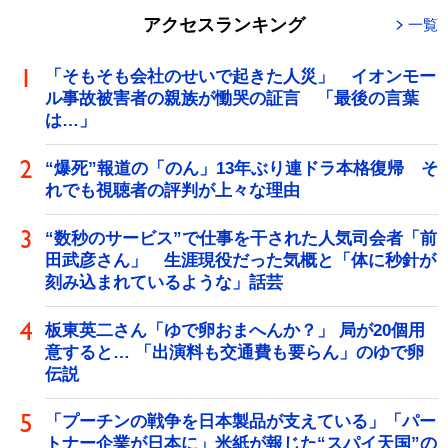
アクセスランキング
一覧
「そもそも会社のせいで起きた人災」 イオンモー
ル事故被害者の親族が慟哭の証言 「最後の言葉
は…」
“爆死”報道の「のん」13年ぶり連ドラ本格復帰 そ
れでも視聴者の評判が上々な理由
“数秒のサービス”で仕事を干された人気司会者「前
田武彦さん」 生涯現役だった気概と「体に秒針が
刻み込まれているような」話芸
板東英二さん「ゆで卵おまへんか？」 局が20個用
意すると… 「出演料も交通費も要らん」のゆで卵
伝説
「プーチンの戦争を日本製品が支えている」「パー
トナー企業が日本に」米紙が報じた“スパイ天国”の