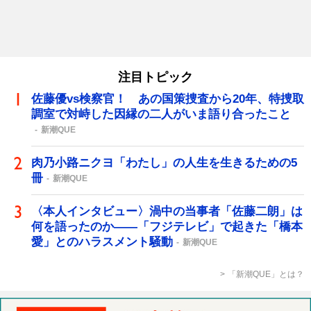
注目トピック
佐藤優vs検察官！ あの国策捜査から20年、特捜取
調室で対峙した因縁の二人がいま語り合ったこと
新潮QUE
肉乃小路ニクヨ「わたし」の人生を生きるための5
冊
新潮QUE
〈本人インタビュー〉渦中の当事者「佐藤二朗」は
何を語ったのか――「フジテレビ」で起きた「橋本
愛」とのハラスメント騒動
新潮QUE
「新潮QUE」とは？