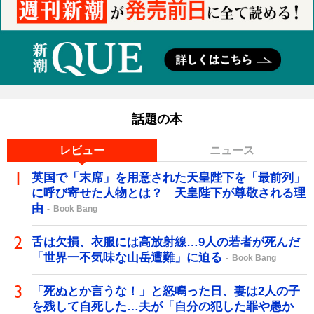
話題の本
レビュー
ニュース
英国で「末席」を用意された天皇陛下を「最前列」
に呼び寄せた人物とは？ 天皇陛下が尊敬される理
由
Book Bang
舌は欠損、衣服には高放射線…9人の若者が死んだ
「世界一不気味な山岳遭難」に迫る
Book Bang
「死ぬとか言うな！」と怒鳴った日、妻は2人の子
を残して自死した…夫が「自分の犯した罪や愚か