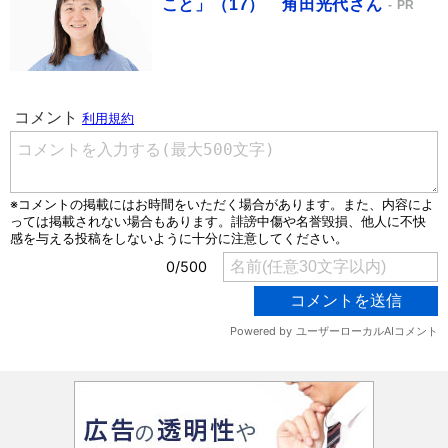
こと」（17） 角田光代さん
PR