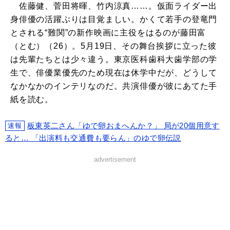
佐藤健、菅田将暉、竹内涼真……。仮面ライダー出
身俳優の活躍ぶりは目覚ましい。かくて若手の登竜門
とされる“難関”の新作映画に主役をはるのが藤田富
（とむ）（26）。5月19日、その舞台挨拶に立った彼
は先輩たちとは少々違う。東京医科歯科大歯学部の学
生で、俳優業優先のため現在は休学中だが、どうして
なかなかのインテリなのだ。共演俳優が彼にあてた手
紙を読む。
板東英二さん「ゆで卵おまへんか？」 局が20個用意す
速報
ると… 「出演料も交通費も要らん」のゆで卵伝説
advertisement