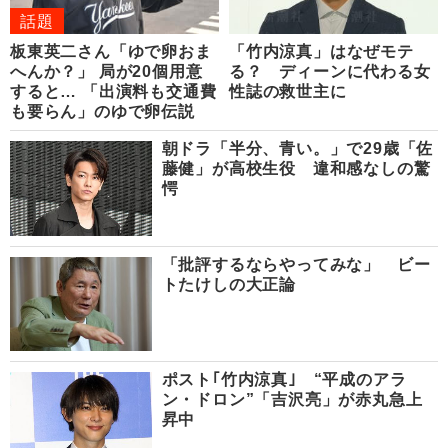
話題
板東英二さん「ゆで卵おま
「竹内涼真」はなぜモテ
へんか？」 局が20個用意
る？ ディーンに代わる女
すると… 「出演料も交通費
性誌の救世主に
も要らん」のゆで卵伝説
朝ドラ「半分、青い。」で29歳「佐
藤健」が高校生役 違和感なしの驚
愕
「批評するならやってみな」 ビー
トたけしの大正論
ポスト｢竹内涼真｣ “平成のアラ
ン・ドロン”「吉沢亮」が赤丸急上
昇中