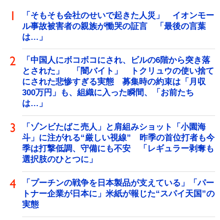
「そもそも会社のせいで起きた人災」 イオンモー
ル事故被害者の親族が慟哭の証言 「最後の言葉
は…」
「中国人にボコボコにされ、ビルの6階から突き落
とされた」 「闇バイト」 トクリュウの使い捨て
にされた悲惨すぎる実態 募集時の約束は「月収
300万円」も、組織に入った瞬間、「お前たち
は…」
「ゾンビたばこ売人」と肩組みショット「小園海
斗」に注がれる“厳しい視線” 昨季の首位打者も今
季は打撃低調、守備にも不安 「レギュラー剥奪も
選択肢のひとつに」
「プーチンの戦争を日本製品が支えている」「パー
トナー企業が日本に」米紙が報じた“スパイ天国”の
実態