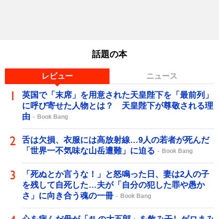
話題の本
レビュー
ニュース
英国で「末席」を用意された天皇陛下を「最前列」
に呼び寄せた人物とは？ 天皇陛下が尊敬される理
由
Book Bang
舌は欠損、衣服には高放射線…9人の若者が死んだ
「世界一不気味な山岳遭難」に迫る
Book Bang
「死ぬとか言うな！」と怒鳴った日、妻は2人の子
を残して自死した…夫が「自分の犯した罪や愚か
さ」に向き合う魂の一冊
Book Bang