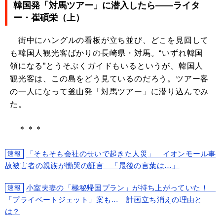
韓国発「対馬ツアー」に潜入したら――ライタ
ー・崔碩栄（上）
街中にハングルの看板が立ち並び、どこを見回して
も韓国人観光客ばかりの長崎県・対馬。“いずれ韓国
領になる”とうそぶくガイドもいるというが、韓国人
観光客は、この島をどう見ているのだろう。ツアー客
の一人になって釜山発「対馬ツアー」に潜り込んでみ
た。
＊＊＊
「そもそも会社のせいで起きた人災」 イオンモール事
速報
故被害者の親族が慟哭の証言 「最後の言葉は…」
小室夫妻の「極秘帰国プラン」が持ち上がっていた！
速報
「プライベートジェット」案も… 計画立ち消えの理由と
は？