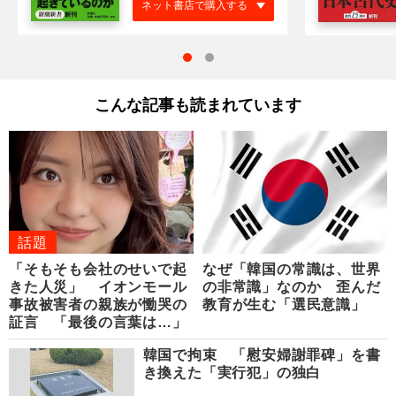
ネット書店で購入する
こんな記事も読まれています
話題
「そもそも会社のせいで起
なぜ「韓国の常識は、世界
きた人災」 イオンモール
の非常識」なのか 歪んだ
事故被害者の親族が慟哭の
教育が生む「選民意識」
証言 「最後の言葉は…」
韓国で拘束 「慰安婦謝罪碑」を書
き換えた「実行犯」の独白