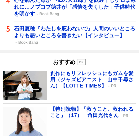
心を病んだ母が「4Lの大五郎」を飲み干しゲロまみ
れに…ノブコブ徳井が「感情を失くした」子供時代
を明かす
Book Bang
石田夏穂『わたしを庇わないで』人間のいいところ
よりも悪いところを書きたい【インタビュー】
Book Bang
おすすめ
創作にもリフレッシュにもガムを愛
用（ジャズピアニスト 山中千尋さ
ん）【LOTTE TIMES】
PR
【特別読物】「救うこと、救われる
こと」（17） 角田光代さん
PR