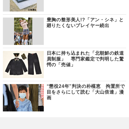
豊胸の整形美人!?「アン・シネ」と
廻りたくないプレイヤー続出
日本に持ち込まれた「北朝鮮の鉄道
員制服」 専門家鑑定で判明した驚
愕の「売値」
“懲役24年”判決の朴槿恵 拘置所で
目をさらにして読む「大山倍達」漫
画