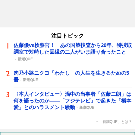
注目トピック
佐藤優vs検察官！ あの国策捜査から20年、特捜取
調室で対峙した因縁の二人がいま語り合ったこと
新潮QUE
肉乃小路ニクヨ「わたし」の人生を生きるための5
冊
新潮QUE
〈本人インタビュー〉渦中の当事者「佐藤二朗」は
何を語ったのか――「フジテレビ」で起きた「橋本
愛」とのハラスメント騒動
新潮QUE
「新潮QUE」とは？