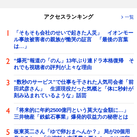
アクセスランキング
一覧
「そもそも会社のせいで起きた人災」 イオンモー
ル事故被害者の親族が慟哭の証言 「最後の言葉
は…」
“爆死”報道の「のん」13年ぶり連ドラ本格復帰 そ
れでも視聴者の評判が上々な理由
“数秒のサービス”で仕事を干された人気司会者「前
田武彦さん」 生涯現役だった気概と「体に秒針が
刻み込まれているような」話芸
「将来的に年約2500億円という莫大な金額に…」
三井物産「鉄鉱石事業」爆発的収益力の秘密とは
板東英二さん「ゆで卵おまへんか？」 局が20個用