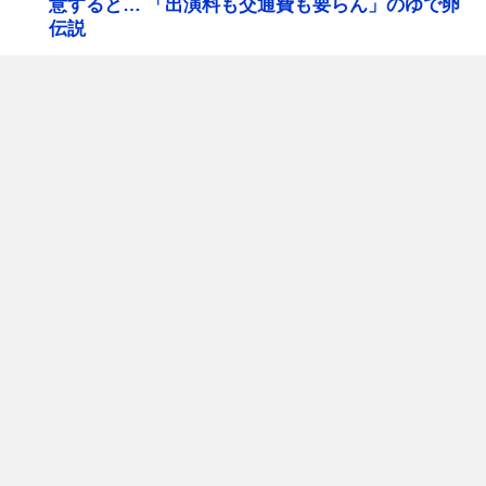
意すると… 「出演料も交通費も要らん」のゆで卵
伝説