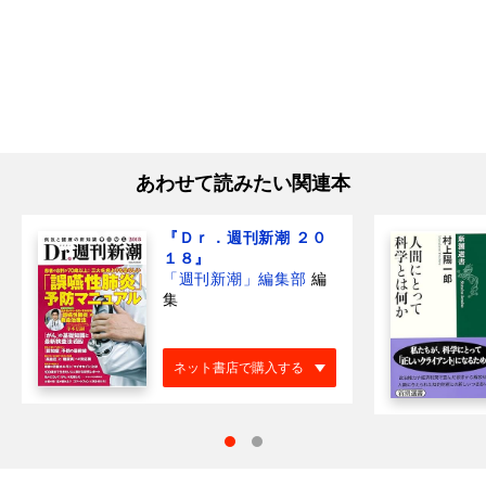
あわせて読みたい関連本
『Ｄｒ．週刊新潮 ２０
１８』
「週刊新潮」編集部
編
集
ネット書店で購入する