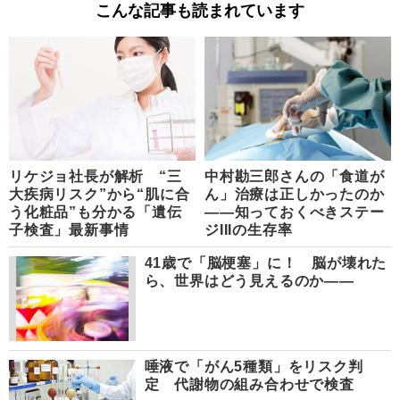
こんな記事も読まれています
リケジョ社長が解析 “三
中村勘三郎さんの「食道が
大疾病リスク”から“肌に合
ん」治療は正しかったのか
う化粧品”も分かる「遺伝
――知っておくべきステー
子検査」最新事情
ジIIIの生存率
41歳で「脳梗塞」に！ 脳が壊れた
ら、世界はどう見えるのか――
唾液で「がん5種類」をリスク判
定 代謝物の組み合わせで検査