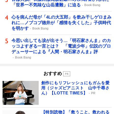
「世界一不気味な山岳遭難」に迫る
Book Bang
心を病んだ母が「4Lの大五郎」を飲み干しゲロまみ
れに…ノブコブ徳井が「感情を失くした」子供時代
を明かす
Book Bang
今思い出しても涙が出そう…「明石家さんま」のカ
ッコよすぎる一言とは？ 「電波少年」伝説のプロ
デューサーによる『人間・明石家さんま』評
Book Bang
おすすめ
創作にもリフレッシュにもガムを愛
用（ジャズピアニスト 山中千尋さ
ん）【LOTTE TIMES】
PR
【特別読物】「救うこと、救われる