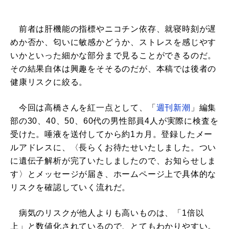
前者は肝機能の指標やニコチン依存、就寝時刻が遅
めか否か、匂いに敏感かどうか、ストレスを感じやす
いかといった細かな部分まで見ることができるのだ。
その結果自体は興趣をそそるのだが、本稿では後者の
健康リスクに絞る。
今回は高橋さんを紅一点として、「
週刊新潮
」編集
部の30、40、50、60代の男性部員4人が実際に検査を
受けた。唾液を送付してから約1カ月。登録したメー
ルアドレスに、〈長らくお待たせいたしました。つい
に遺伝子解析が完了いたしましたので、お知らせしま
す〉とメッセージが届き、ホームページ上で具体的な
リスクを確認していく流れだ。
病気のリスクが他人よりも高いものは、「1倍以
上」と数値化されているので、とてもわかりやすい。