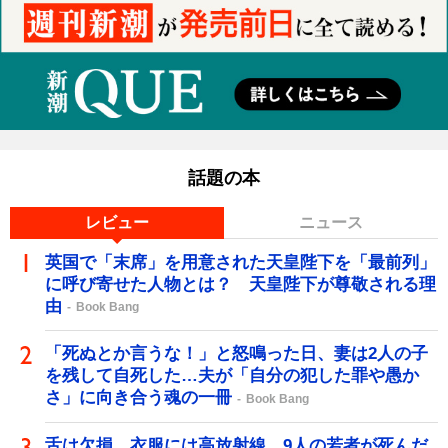
話題の本
レビュー
ニュース
英国で「末席」を用意された天皇陛下を「最前列」
に呼び寄せた人物とは？ 天皇陛下が尊敬される理
由
Book Bang
「死ぬとか言うな！」と怒鳴った日、妻は2人の子
を残して自死した…夫が「自分の犯した罪や愚か
さ」に向き合う魂の一冊
Book Bang
舌は欠損、衣服には高放射線…9人の若者が死んだ