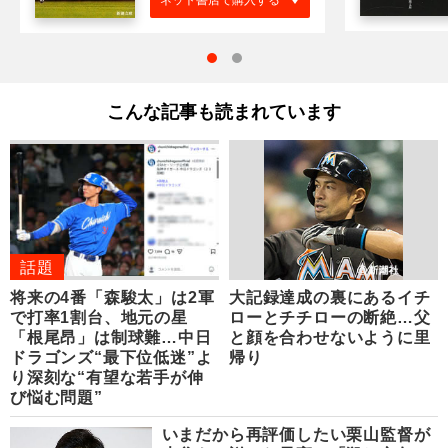
こんな記事も読まれています
話題
将来の4番「森駿太」は2軍
大記録達成の裏にあるイチ
で打率1割台、地元の星
ローとチチローの断絶…父
「根尾昂」は制球難…中日
と顔を合わせないように里
ドラゴンズ“最下位低迷”よ
帰り
り深刻な“有望な若手が伸
び悩む問題”
いまだから再評価したい栗山監督が