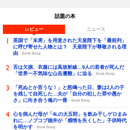
話題の本
レビュー
ニュース
英国で「末席」を用意された天皇陛下を「最前列」
に呼び寄せた人物とは？ 天皇陛下が尊敬される理
由
Book Bang
舌は欠損、衣服には高放射線…9人の若者が死んだ
「世界一不気味な山岳遭難」に迫る
Book Bang
「死ぬとか言うな！」と怒鳴った日、妻は2人の子
を残して自死した…夫が「自分の犯した罪や愚か
さ」に向き合う魂の一冊
Book Bang
心を病んだ母が「4Lの大五郎」を飲み干しゲロまみ
れに…ノブコブ徳井が「感情を失くした」子供時代
を明かす
Book Bang