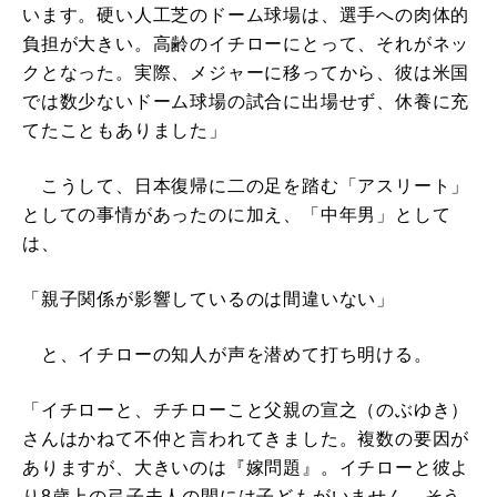
います。硬い人工芝のドーム球場は、選手への肉体的
負担が大きい。高齢のイチローにとって、それがネッ
クとなった。実際、メジャーに移ってから、彼は米国
では数少ないドーム球場の試合に出場せず、休養に充
てたこともありました」
こうして、日本復帰に二の足を踏む「アスリート」
としての事情があったのに加え、「中年男」として
は、
「親子関係が影響しているのは間違いない」
と、イチローの知人が声を潜めて打ち明ける。
「イチローと、チチローこと父親の宣之（のぶゆき）
さんはかねて不仲と言われてきました。複数の要因が
ありますが、大きいのは『嫁問題』。イチローと彼よ
り8歳上の弓子夫人の間には子どもがいません。そう