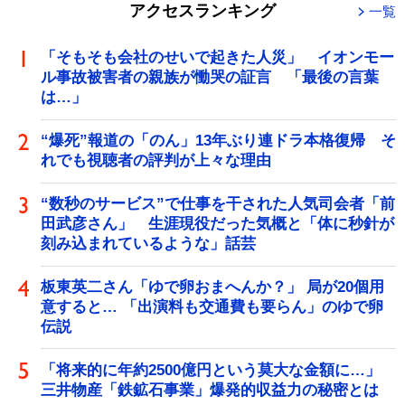
アクセスランキング
一覧
「そもそも会社のせいで起きた人災」 イオンモー
ル事故被害者の親族が慟哭の証言 「最後の言葉
は…」
“爆死”報道の「のん」13年ぶり連ドラ本格復帰 そ
れでも視聴者の評判が上々な理由
“数秒のサービス”で仕事を干された人気司会者「前
田武彦さん」 生涯現役だった気概と「体に秒針が
刻み込まれているような」話芸
板東英二さん「ゆで卵おまへんか？」 局が20個用
意すると… 「出演料も交通費も要らん」のゆで卵
伝説
「将来的に年約2500億円という莫大な金額に…」
三井物産「鉄鉱石事業」爆発的収益力の秘密とは