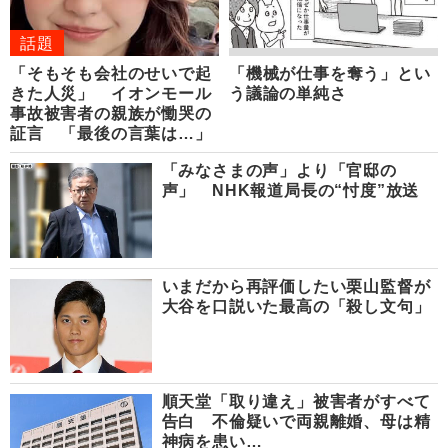
話題
「そもそも会社のせいで起
「機械が仕事を奪う」とい
きた人災」 イオンモール
う議論の単純さ
事故被害者の親族が慟哭の
証言 「最後の言葉は…」
「みなさまの声」より「官邸の
声」 NHK報道局長の“忖度”放送
いまだから再評価したい栗山監督が
大谷を口説いた最高の「殺し文句」
順天堂「取り違え」被害者がすべて
告白 不倫疑いで両親離婚、母は精
神病を患い…