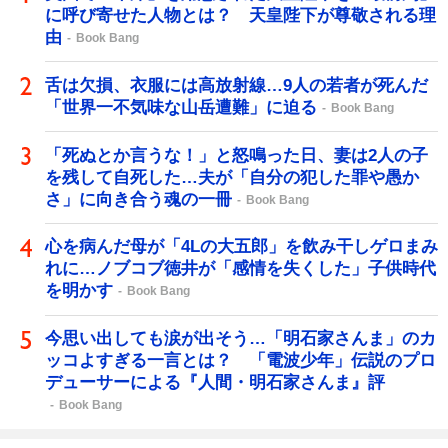
に呼び寄せた人物とは？ 天皇陛下が尊敬される理
由
Book Bang
舌は欠損、衣服には高放射線…9人の若者が死んだ
「世界一不気味な山岳遭難」に迫る
Book Bang
「死ぬとか言うな！」と怒鳴った日、妻は2人の子
を残して自死した…夫が「自分の犯した罪や愚か
さ」に向き合う魂の一冊
Book Bang
心を病んだ母が「4Lの大五郎」を飲み干しゲロまみ
れに…ノブコブ徳井が「感情を失くした」子供時代
を明かす
Book Bang
今思い出しても涙が出そう…「明石家さんま」のカ
ッコよすぎる一言とは？ 「電波少年」伝説のプロ
デューサーによる『人間・明石家さんま』評
Book Bang