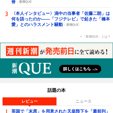
冊
新潮QUE
〈本人インタビュー〉渦中の当事者「佐藤二朗」は
何を語ったのか――「フジテレビ」で起きた「橋本
愛」とのハラスメント騒動
新潮QUE
「新潮QUE」とは？
話題の本
レビュー
ニュース
英国で「末席」を用意された天皇陛下を「最前列」