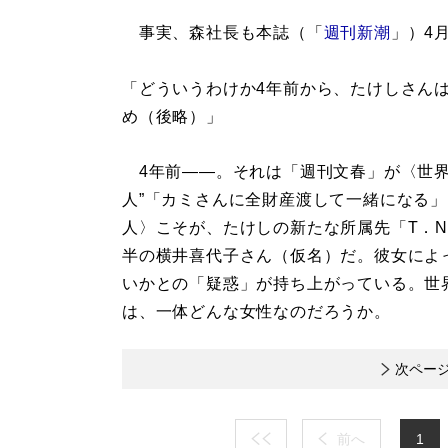
事実、森社長も本誌（「
週刊新潮
」）4
「どういうわけか4年前から、たけしさん
め（後略）」
4年前――。それは「週刊文春」が〈世界の
人”「カミさんに全財産渡して一緒になる
人〉こそが、たけしの新たな所属先「T．N
半の横井喜代子さん（仮名）だ。彼女によ
いかとの「疑惑」が持ち上がっている。世
は、一体どんな女性なのだろうか。
次ペー
前へ
1