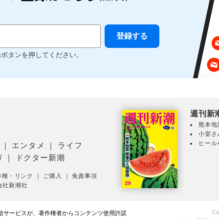
録ボタンを押してください。
週刊新
熊本地
小室さ
ヒール
｜
エンタメ
｜
ライフ
ガ
｜
ドクター新潮
作権・リンク
｜
ご購入
｜
免責事項
会社新潮社
Co
配信サービスが、著作権者からコンテンツ使用許諾