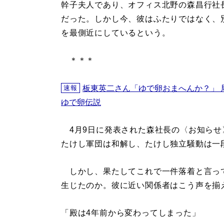
幹子夫人であり、オフィス北野の森昌行社長
だった。しかし今、彼はふたりではなく、
を最側近にしているという。
＊＊＊
板東英二さん「ゆで卵おまへんか？」 
速報
ゆで卵伝説
4月9日に発表された森社長の〈お知らせ
たけし軍団は和解し、たけし独立騒動は一
しかし、果たしてこれで一件落着と言っ
生じたのか。彼に近い関係者はこう声を揃
「殿は4年前から変わってしまった」