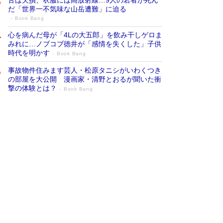
だ「世界一不気味な山岳遭難」に迫る
Book Bang
心を病んだ母が「4Lの大五郎」を飲み干しゲロま
みれに…ノブコブ徳井が「感情を失くした」子供
時代を明かす
Book Bang
事故物件住みます芸人・松原タニシがいわくつき
の部屋を大公開 漫画家・清野とおるが聞いた衝
撃の体験とは？
Book Bang
追悼・東野圭吾さん 週間ベストセラーラ
ンキングに『容疑者Xの献身』『白夜行』
など代表作が並ぶ［文庫ベストセラー］
Book Bang
73歳でも働くしかない 「老後レス時代」に交通
誘導員の独白が話題
Book Bang
「なんで？ そんな馬鹿な……」90歳になった作
家・阿刀田高さんが、ひとり暮らしの生活を明か
す
Book Bang
竹内由恵の前に現れた「テレビ観ないんだよね