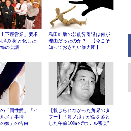
「土下座営業」要求
島田紳助の芸能界引退は何が
糾弾の場”と化した
理由だったのか？ 【今こそ
恐怖の会議
知っておきたい暴力団】
所の「同性愛」「イ
【報じられなかった角界のタ
グルメ」事情
ブー】「貴ノ浪」が命を落と
長の娘」の告白
した午前10時の“ホテル密会”