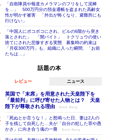
「自衛隊員や報道カメラマンのフリをして泥棒
を…」 500万円分の預金通帳を盗まれた高齢女
性が明かす被害 「外出が怖くなり、避難所にも
行けない」
「中国人にボコボコにされ、ビルの6階から突き
落とされた」 「闇バイト」 トクリュウの使い
捨てにされた悲惨すぎる実態 募集時の約束は
「月収300万円」も、組織に入った瞬間、「お前
たちは…」
話題の本
レビュー
ニュース
英国で「末席」を用意された天皇陛下を
「最前列」に呼び寄せた人物とは？ 天皇
陛下が尊敬される理由
Book Bang
「死ぬとか言うな！」と怒鳴った日、妻は2人の
子を残して自死した…夫が「自分の犯した罪や愚
かさ」に向き合う魂の一冊
Book Bang
舌は欠損、衣服には高放射線…9人の若者が死ん