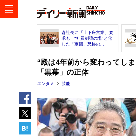
森社長に「土下座営業」要
求も “社員糾弾の場”と化
した「軍団」恐怖の...
“殿は4年前から変わってし
「黒幕」の正体
エンタメ
芸能