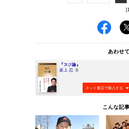
[
あわせ
『スジ論』
坂上 忍
著
ネット書店で購入する
こんな記