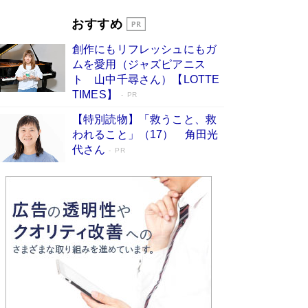
ぇ」という男性…夫を選んでテレ朝退社したワケ
Book Bang
おすすめ
和田秀樹の70代、80代向け新書がベスト3を独
創作にもリフレッシュにもガ
占 上半期1位にも選出［新書ベストセラー］
ムを愛用（ジャズピアニス
Book Bang
ト 山中千尋さん）【LOTTE
TIMES】
PR
【特別読物】「救うこと、救
われること」（17） 角田光
代さん
PR