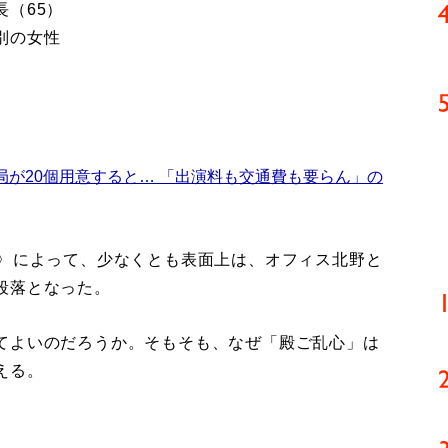
（65）
別の女性
局が20個用意すると… 「出演料も交通費も要らん」の
〉によって、少なくとも表面上は、オフィス北野と
段落となった。
てよいのだろうか。そもそも、なぜ「殿ご乱心」は
える。