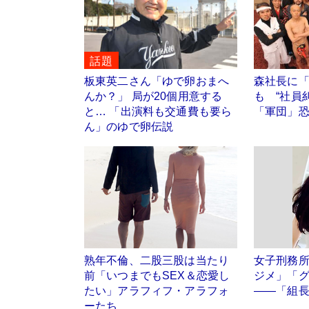
話題
板東英二さん「ゆで卵おまへ
森社長に
んか？」 局が20個用意する
も “社員
と… 「出演料も交通費も要ら
「軍団」
ん」のゆで卵伝説
熟年不倫、二股三股は当たり
女子刑務
前「いつまでもSEX＆恋愛し
ジメ」「
たい」アラフィフ・アラフォ
――「組
ーたち