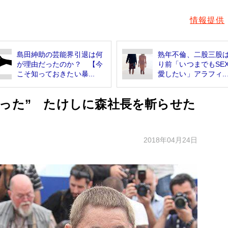
情報提供
島田紳助の芸能界引退は何
熟年不倫、二股三股
が理由だったのか？ 【今
り前「いつまでもSE
こそ知っておきたい暴...
愛したい」アラフィ..
まった” たけしに森社長を斬らせた
2018年04月24日