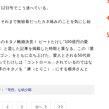
月12日号でこう述べている。
はそれまで無頓着だったカネ絡みのことを気にし始
キタノ離婚決意！ ビートたけし“100億円の愛
」〉と題した記事を掲載した時期と重なる。この〈愛
ゴン」をともに立ち上げた、愛人とされる50代前
ってたけしは「コントロール」されているのではな
界のキタノを「虜（とりこ）」にする横井さんと
ジ：
「苛烈」な幼少期
2
3
次へ