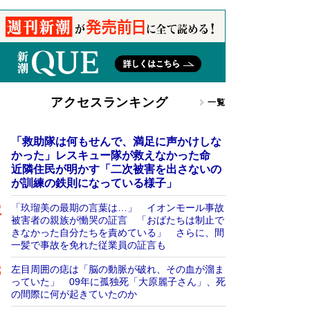
アクセスランキング
一覧
「救助隊は何もせんで、満足に声かけしな
かった」レスキュー隊が救えなかった命
近隣住民が明かす「二次被害を出さないの
が訓練の鉄則になっている様子」
「玖瑠美の最期の言葉は…」 イオンモール事故
被害者の親族が慟哭の証言 「おばたちは制止で
きなかった自分たちを責めている」 さらに、間
一髪で事故を免れた従業員の証言も
左目周囲の痣は「脳の動脈が破れ、その血が溜ま
っていた」 09年に孤独死「大原麗子さん」、死
の間際に何が起きていたのか