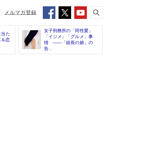
メルマガ登録
女子刑務所の「同性愛」
は当た
「イジメ」「グルメ」事
X＆恋
情 ――「組長の娘」の
.
告...