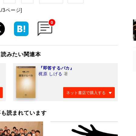
1/3ページ]
0
て読みたい関連本
『即答するバカ』
梶原 しげる
著
ネット書店で購入する
事も読まれています