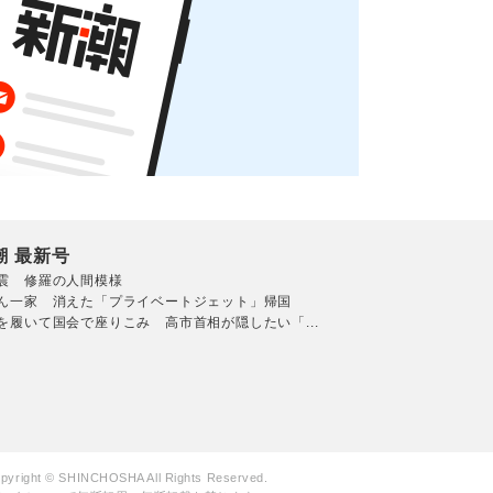
潮 最新号
震 修羅の人間模様
ん一家 消えた「プライベートジェット」帰国
を履いて国会で座りこみ 高市首相が隠したい「...
pyright © SHINCHOSHA All Rights Reserved.