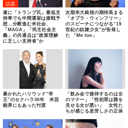
話題
遂に「トランプ氏」最低支
次期米大統領の期待高まる
持率でも中間選挙は接戦予
「オプラ・ウィンフリー」
想…分断進む米社会、
のスピーチにつながる“19
「MAGA」「民主社会主
世紀の奴隷少女”が告発し
義」の共通点は“政策理解
た 「Me too」
に乏しい支持者”か
暴かれたハリウッド“帝
「飲み会で接待するのは女
王”のセクハラ30年 米芸
のマナー」「性犯罪は隙を
能界にもあった忖度
見せる女が悪い」 女性た
ちが感じる息苦しさの正体