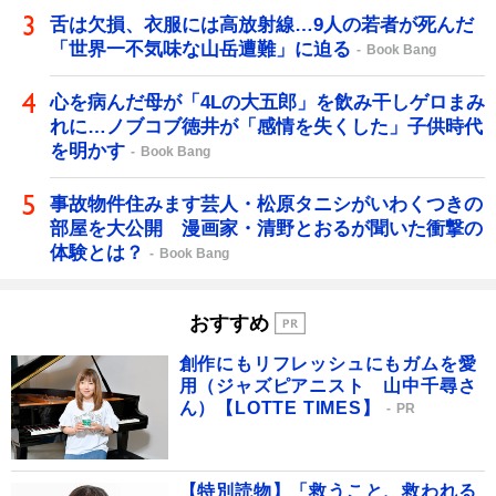
舌は欠損、衣服には高放射線…9人の若者が死んだ
「世界一不気味な山岳遭難」に迫る
Book Bang
心を病んだ母が「4Lの大五郎」を飲み干しゲロまみ
れに…ノブコブ徳井が「感情を失くした」子供時代
を明かす
Book Bang
事故物件住みます芸人・松原タニシがいわくつきの
部屋を大公開 漫画家・清野とおるが聞いた衝撃の
体験とは？
Book Bang
おすすめ
創作にもリフレッシュにもガムを愛
用（ジャズピアニスト 山中千尋さ
ん）【LOTTE TIMES】
PR
【特別読物】「救うこと、救われる