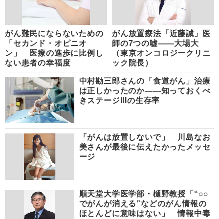
がん難民にならないための
がん放置療法「近藤誠」医
「セカンド・オピニオ
師の7つの嘘――大場大
ン」 医療の進歩に比例し
（東京オンコロジークリニ
ない患者の幸福度
ック院長）
中村勘三郎さんの「食道がん」治療
は正しかったのか――知っておくべ
きステージIIIの生存率
「がんは放置しないで」 川島なお
美さんが最後に伝えたかったメッセ
ージ
順天堂大学医学部・樋野教授「“○○
でがんが消える”などのがん情報の
ほとんどに意味はない」 情報中毒