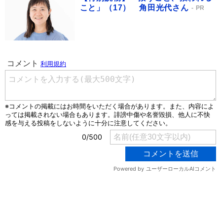
こと」（17） 角田光代さん
PR