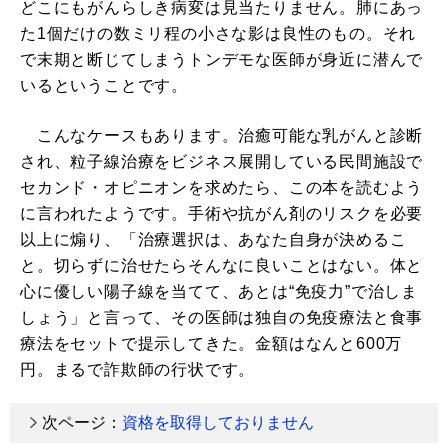
どこにもがんらしき病変は見当たりません。肺にあっ
た1個だけの数ミリ程の小さな影は良性のもの。それ
で末期と断じてしまうトンデモな医師が身近に潜んで
いるということです。
こんなケースもあります。治癒可能な乳がんと診断
され、粒子線治療をビジネス展開している民間施設で
セカンド・オピニオンを求めたら、この本を読むよう
に言われたようです。手術や抗がん剤のリスクを必要
以上に煽り、「治療選択は、あなた自身が決めるこ
と。切らずに治せたらそんなに良いことはない。体と
心に優しい陽子線を当てて、あとは“免疫力”で治しま
しょう」と言って、その医師は独自の免疫療法と食事
療法をセットで提示してきた。金額はなんと600万
円。まるで詐欺師の行状です。
次ページ：
資格を取得しておりません