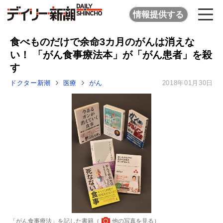
情報提供する
食べものだけで余命3カ月のがんは消えな
い！ 「がん食事療法本」が「がん患者」を殺
す
ドクター新潮
医療
がん
2018年01月30日
「がん食事療法」を記した書籍（
他の写真を見る
）