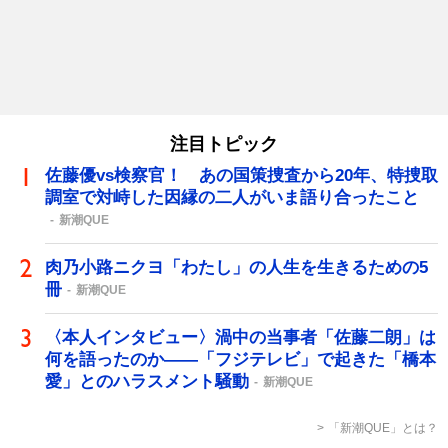
注目トピック
佐藤優vs検察官！ あの国策捜査から20年、特捜取
調室で対峙した因縁の二人がいま語り合ったこと
新潮QUE
肉乃小路ニクヨ「わたし」の人生を生きるための5
冊
新潮QUE
〈本人インタビュー〉渦中の当事者「佐藤二朗」は
何を語ったのか――「フジテレビ」で起きた「橋本
愛」とのハラスメント騒動
新潮QUE
「新潮QUE」とは？