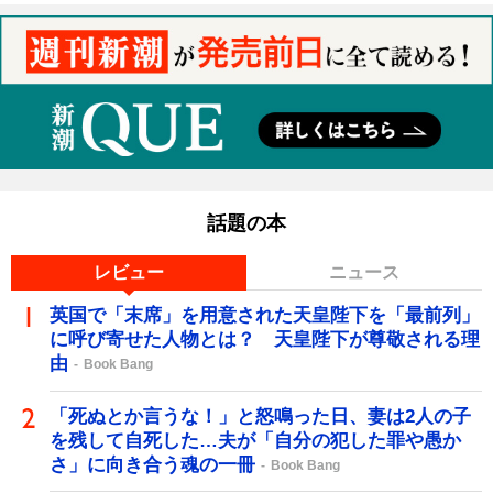
話題の本
レビュー
ニュース
英国で「末席」を用意された天皇陛下を「最前列」
に呼び寄せた人物とは？ 天皇陛下が尊敬される理
由
Book Bang
「死ぬとか言うな！」と怒鳴った日、妻は2人の子
を残して自死した…夫が「自分の犯した罪や愚か
さ」に向き合う魂の一冊
Book Bang