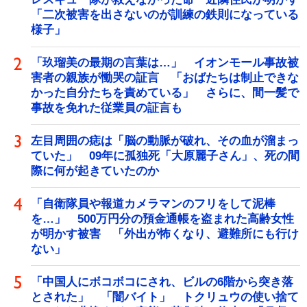
「二次被害を出さないのが訓練の鉄則になっている
様子」
「玖瑠美の最期の言葉は…」 イオンモール事故被
害者の親族が慟哭の証言 「おばたちは制止できな
かった自分たちを責めている」 さらに、間一髪で
事故を免れた従業員の証言も
左目周囲の痣は「脳の動脈が破れ、その血が溜まっ
ていた」 09年に孤独死「大原麗子さん」、死の間
際に何が起きていたのか
「自衛隊員や報道カメラマンのフリをして泥棒
を…」 500万円分の預金通帳を盗まれた高齢女性
が明かす被害 「外出が怖くなり、避難所にも行け
ない」
「中国人にボコボコにされ、ビルの6階から突き落
とされた」 「闇バイト」 トクリュウの使い捨て