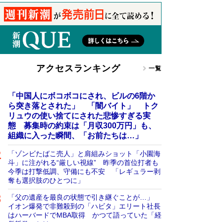
アクセスランキング
一覧
「中国人にボコボコにされ、ビルの6階か
ら突き落とされた」 「闇バイト」 トク
リュウの使い捨てにされた悲惨すぎる実
態 募集時の約束は「月収300万円」も、
組織に入った瞬間、「お前たちは…」
「ゾンビたばこ売人」と肩組みショット「小園海
斗」に注がれる“厳しい視線” 昨季の首位打者も
今季は打撃低調、守備にも不安 「レギュラー剥
奪も選択肢のひとつに」
「父の遺産を最良の状態で引き継ぐことが…」
イオン爆発で非難殺到の「ハビタ」エリート社長
はハーバードでMBA取得 かつて語っていた「経