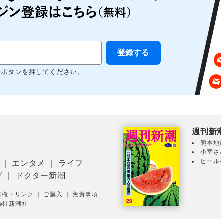
録ボタンを押してください。
週刊新
熊本地
小室さ
ヒール
｜
エンタメ
｜
ライフ
ガ
｜
ドクター新潮
作権・リンク
｜
ご購入
｜
免責事項
会社新潮社