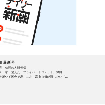
潮 最新号
震 修羅の人間模様
ん一家 消えた「プライベートジェット」帰国
を履いて国会で座りこみ 高市首相が隠したい「...