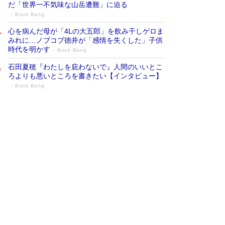
だ「世界一不気味な山岳遭難」に迫る
Book Bang
心を病んだ母が「4Lの大五郎」を飲み干しゲロま
みれに…ノブコブ徳井が「感情を失くした」子供
時代を明かす
Book Bang
石田夏穂『わたしを庇わないで』人間のいいとこ
ろよりも悪いところを書きたい【インタビュー】
Book Bang
73歳でも働くしかない 「老後レス時代」
に交通誘導員の独白が話題
Book Bang
「『火垂るの墓』は、大嘘である」原作者が抱き
続けた“自責の念”とは…「自己憐憫は描きたくな
い」監督が徹底的にこだわったこと（後編） #
戦争の記憶
Book Bang
「なんで？ そんな馬鹿な……」90歳になった作
家・阿刀田高さんが、ひとり暮らしの生活を明か
す
Book Bang
友近氏、絶賛！ 鎌倉を舞台に、孤独を抱えた
人々が新たな一歩を踏み出す連作短篇集『海のほ