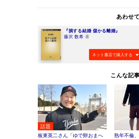
あわせ
『損する結婚 儲かる離婚』
藤沢 数希
著
ネット書店で購入する
こんな記
話題
板東英二さん「ゆで卵おまへ
熟年不倫