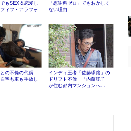
でもSEX＆恋愛し
「慰謝料ゼロ」でもおかしく
ラフィフ・アラフォ
ない理由
子との不倫の代償
インディ王者「佐藤琢磨」の
は自宅も車も手放し
ドリフト不倫 「内藤聡子」
が住む都内マンションへ…