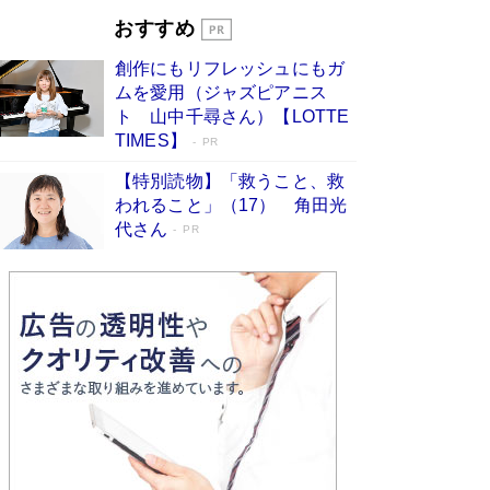
とりのプラネット』試し読み
Book Bang
おすすめ
和田秀樹の70代、80代向け新書がベスト3を独
占 上半期1位にも選出［新書ベストセラー］
創作にもリフレッシュにもガ
Book Bang
ムを愛用（ジャズピアニス
ト 山中千尋さん）【LOTTE
TIMES】
PR
【特別読物】「救うこと、救
われること」（17） 角田光
代さん
PR