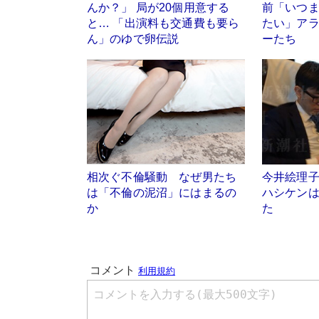
んか？」 局が20個用意する
前「いつま
と… 「出演料も交通費も要ら
たい」ア
ん」のゆで卵伝説
ーたち
相次ぐ不倫騒動 なぜ男たち
今井絵理
は「不倫の泥沼」にはまるの
ハシケン
か
た