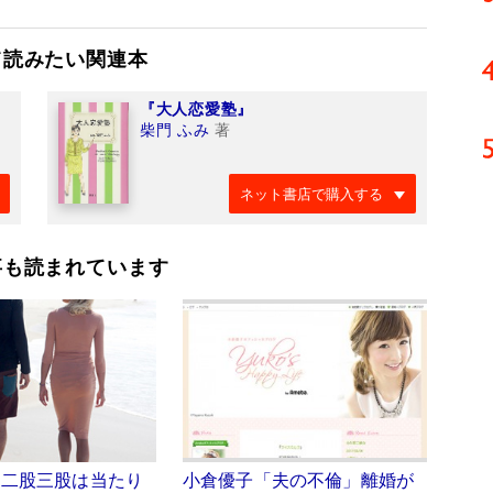
て読みたい関連本
『大人恋愛塾』
柴門 ふみ
著
ネット書店で購入する
事も読まれています
、二股三股は当たり
小倉優子「夫の不倫」離婚が