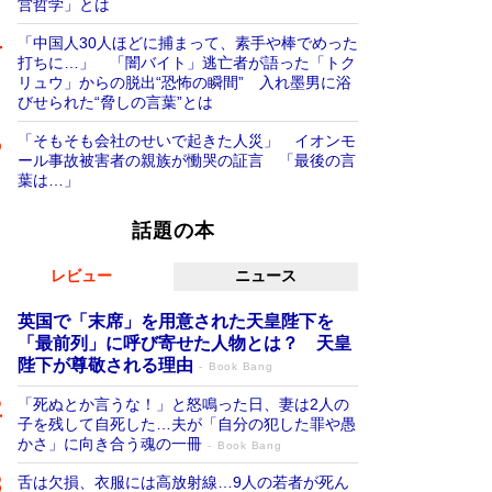
営哲学」とは
「中国人30人ほどに捕まって、素手や棒でめった
打ちに…」 「闇バイト」逃亡者が語った「トク
リュウ」からの脱出“恐怖の瞬間” 入れ墨男に浴
びせられた“脅しの言葉”とは
「そもそも会社のせいで起きた人災」 イオンモ
ール事故被害者の親族が慟哭の証言 「最後の言
葉は…」
話題の本
レビュー
ニュース
英国で「末席」を用意された天皇陛下を
「最前列」に呼び寄せた人物とは？ 天皇
陛下が尊敬される理由
Book Bang
「死ぬとか言うな！」と怒鳴った日、妻は2人の
子を残して自死した…夫が「自分の犯した罪や愚
かさ」に向き合う魂の一冊
Book Bang
舌は欠損、衣服には高放射線…9人の若者が死ん