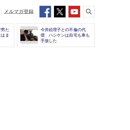
メルマガ登録
ぜ男た
今井絵理子との不倫の代
にはま
償 ハシケンは自宅も車も
手放した