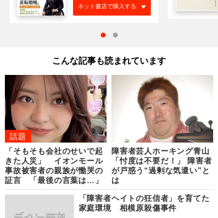
ネット書店で購入する
こんな記事も読まれています
話題
「そもそも会社のせいで起
障害者芸人ホーキング青山
きた人災」 イオンモール
「忖度は不要だ！」 障害者
事故被害者の親族が慟哭の
が戸惑う“過剰な気遣い”と
証言 「最後の言葉は…」
は
「障害者ヘイトの狂信者」を育てた
家庭環境 相模原殺傷事件