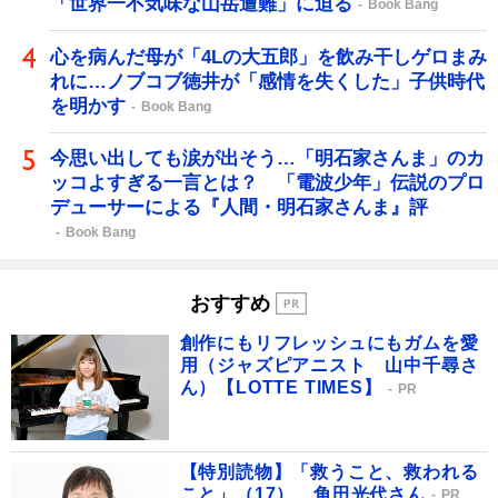
「世界一不気味な山岳遭難」に迫る
Book Bang
心を病んだ母が「4Lの大五郎」を飲み干しゲロまみ
れに…ノブコブ徳井が「感情を失くした」子供時代
を明かす
Book Bang
今思い出しても涙が出そう…「明石家さんま」のカ
ッコよすぎる一言とは？ 「電波少年」伝説のプロ
デューサーによる『人間・明石家さんま』評
Book Bang
おすすめ
創作にもリフレッシュにもガムを愛
用（ジャズピアニスト 山中千尋さ
ん）【LOTTE TIMES】
PR
【特別読物】「救うこと、救われる
こと」（17） 角田光代さん
PR