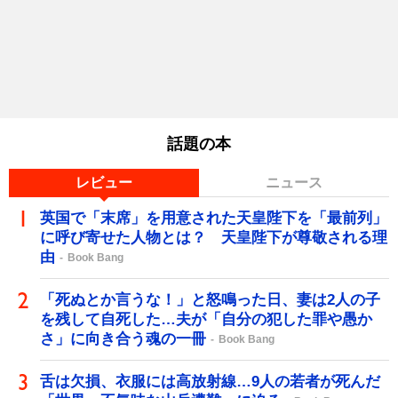
話題の本
レビュー
ニュース
英国で「末席」を用意された天皇陛下を「最前列」
に呼び寄せた人物とは？ 天皇陛下が尊敬される理
由
Book Bang
「死ぬとか言うな！」と怒鳴った日、妻は2人の子
を残して自死した…夫が「自分の犯した罪や愚か
さ」に向き合う魂の一冊
Book Bang
舌は欠損、衣服には高放射線…9人の若者が死んだ