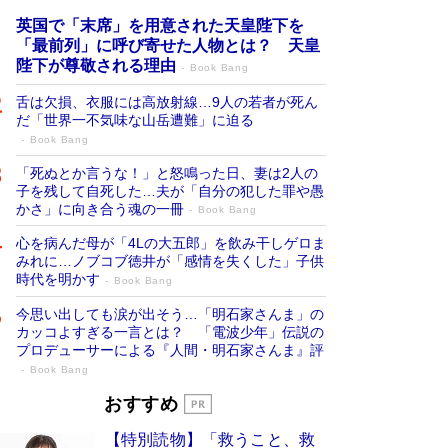
英国で「末席」を用意された天皇陛下を
「最前列」に呼び寄せた人物とは？ 天皇
陛下が尊敬される理由
Book Bang
舌は欠損、衣服には高放射線…9人の若者が死ん
だ「世界一不気味な山岳遭難」に迫る
Book Bang
「死ぬとか言うな！」と怒鳴った日、妻は2人の
子を残して自死した…夫が「自分の犯した罪や愚
かさ」に向き合う魂の一冊
Book Bang
心を病んだ母が「4Lの大五郎」を飲み干しゲロま
みれに…ノブコブ徳井が「感情を失くした」子供
時代を明かす
Book Bang
今思い出しても涙が出そう…「明石家さんま」の
カッコよすぎる一言とは？ 「電波少年」伝説の
プロデューサーによる『人間・明石家さんま』評
Book Bang
「宇宙兄弟」最終46巻がベストセラー1
おすすめ
位 宇宙開発への関心を押し上げた18年の
【特別読物】「救うこと、救
物語に幕 特装版には「宇宙で描かれたマ