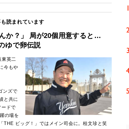
事も読まれています
んか？」 局が20個用意すると…
のゆで卵伝説
板東英二
に今もや
ゴンズで
績と共に
ソードで
活躍の場を
「THE ビッグ！」ではメイン司会に。桂文珍と笑