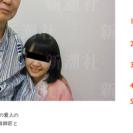
の愛人の
枝師匠と