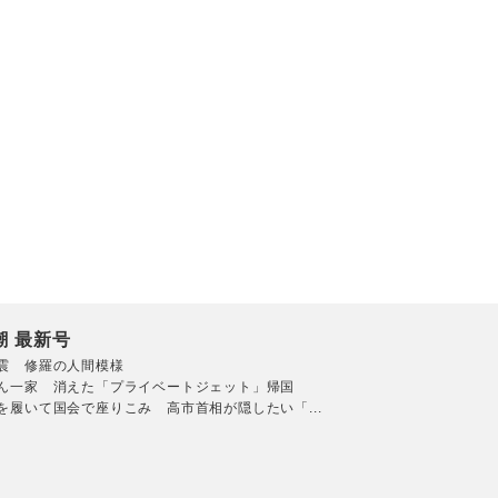
潮 最新号
震 修羅の人間模様
ん一家 消えた「プライベートジェット」帰国
を履いて国会で座りこみ 高市首相が隠したい「...