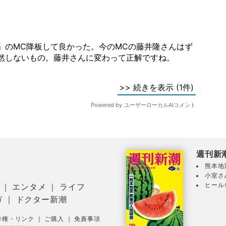
週刊新
熊本地
小室さ
ヒール
｜
エンタメ
｜
ライフ
ガ
｜
ドクター新潮
作権・リンク
｜
ご購入
｜
免責事項