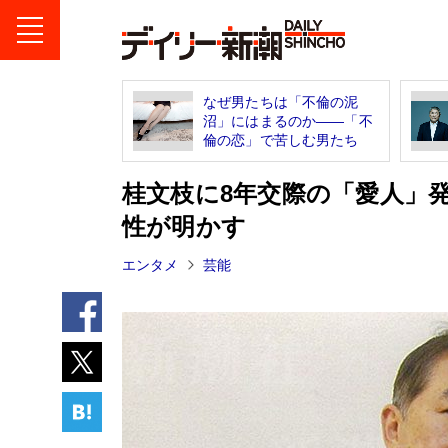
なぜ男たちは「不倫の泥
沼」にはまるのか――「不
倫の恋」で苦しむ男たち
桂文枝に8年交際の「愛人」発
性が明かす
エンタメ
芸能