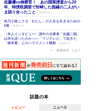
佐藤優vs検察官！ あの国策捜査から20
年、特捜取調室で対峙した因縁の二人がい
ま語り合ったこと
新潮QUE
肉乃小路ニクヨ「わたし」の人生を生きるための
5冊
新潮QUE
〈本人インタビュー〉渦中の当事者「佐藤二朗」
は何を語ったのか――「フジテレビ」で起きた
「橋本愛」とのハラスメント騒動
新潮QUE
「新潮QUE」とは？
話題の本
レビュー
ニュース