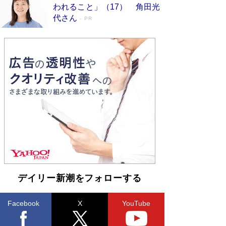
われること」（17） 角田光
ンガ」も収録
Book Bang
代さん
PR
美輪明宏 晩年の回答を集めた『ほほえんで生き
るための人生相談』がランクイン［エンターテイ
メントベストセラー］
Book Bang
「『火垂るの墓』は、大嘘である」原作者が抱き
続けた“自責の念”とは…「自己憐憫は描きたくな
い」監督が徹底的にこだわったこと（後編） #
戦争の記憶
Book Bang
入社10年目にして最下位の営業がトップに大逆
転 上司の“意外な一言”から生まれた「雑談のテ
クニック」とは
Book Bang
皇室はなぜ世界から尊敬されているのか？ 「天
皇陛下はお元気でおられるか」がサウジ国王の第
一声になる理由
Book Bang
デイリー新潮をフォローする
Facebook
X
YouTube