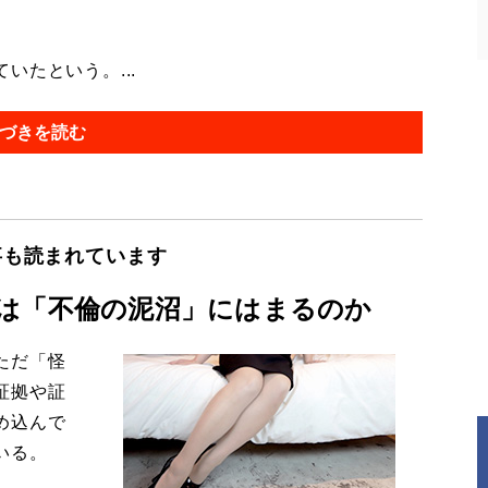
たという。...
づきを読む
事も読まれています
は「不倫の泥沼」にはまるのか
ただ「怪
証拠や証
め込んで
いる。