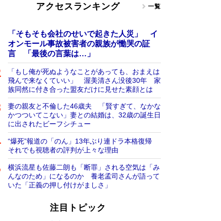
アクセスランキング
一覧
「そもそも会社のせいで起きた人災」 イ
オンモール事故被害者の親族が慟哭の証
言 「最後の言葉は…」
「もし俺が死ぬようなことがあっても、おまえは
飛んで来なくていい」 渥美清さん没後30年 家
族同然に付き合った盟友だけに見せた素顔とは
妻の親友と不倫した46歳夫 「賢すぎて、なかな
かつついてこない」妻との結婚は、32歳の誕生日
に出されたビーフシチュー
“爆死”報道の「のん」13年ぶり連ドラ本格復帰
それでも視聴者の評判が上々な理由
横浜流星も佐藤二朗も「断罪」される空気は「み
んなのため」になるのか 養老孟司さんが語って
いた「正義の押し付けがましさ」
注目トピック