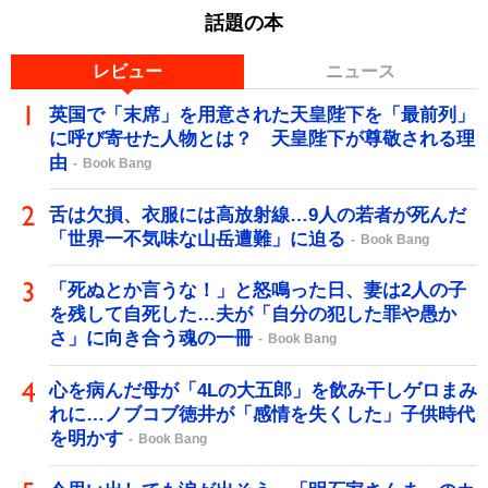
話題の本
レビュー
ニュース
英国で「末席」を用意された天皇陛下を「最前列」
に呼び寄せた人物とは？ 天皇陛下が尊敬される理
由
Book Bang
舌は欠損、衣服には高放射線…9人の若者が死んだ
「世界一不気味な山岳遭難」に迫る
Book Bang
「死ぬとか言うな！」と怒鳴った日、妻は2人の子
を残して自死した…夫が「自分の犯した罪や愚か
さ」に向き合う魂の一冊
Book Bang
心を病んだ母が「4Lの大五郎」を飲み干しゲロまみ
れに…ノブコブ徳井が「感情を失くした」子供時代
を明かす
Book Bang