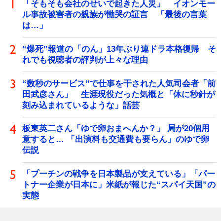
「そもそも会社のせいで起きた人災」 イオンモー
ル事故被害者の親族が慟哭の証言 「最後の言葉
は…」
“爆死”報道の「のん」13年ぶり連ドラ本格復帰 そ
れでも視聴者の評判が上々な理由
“数秒のサービス”で仕事を干された人気司会者「前
田武彦さん」 生涯現役だった気概と「体に秒針が
刻み込まれているような」話芸
板東英二さん「ゆで卵おまへんか？」 局が20個用
意すると… 「出演料も交通費も要らん」のゆで卵
伝説
「プーチンの戦争を日本製品が支えている」「パー
トナー企業が日本に」米紙が報じた“スパイ天国”の
実態