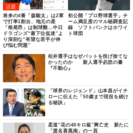
話題
将来の4番「森駿太」は2軍
初公開「プロ野球選手」チ
で打率1割台、地元の星
ーム満足度のマル秘調査記
「根尾昂」は制球難…中日
録 ソフトバンクはホワイ
ドラゴンズ“最下位低迷”よ
ト球団
り深刻な“有望な若手が伸
び悩む問題”
松井選手はなぜバットを投げ捨てな
かったのか 新人選手必読の書
『不動心』
「球界のレジェンド」山本昌がイチ
ローに伝えた「50歳まで現役を続け
る秘訣」
柔道“花の48キロ級”興亡史 新たに
「渡名喜風南」の一頁