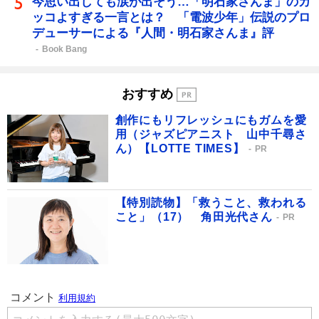
今思い出しても涙が出そう…「明石家さんま」のカ
ッコよすぎる一言とは？ 「電波少年」伝説のプロ
デューサーによる『人間・明石家さんま』評
Book Bang
おすすめ
創作にもリフレッシュにもガムを愛
用（ジャズピアニスト 山中千尋さ
ん）【LOTTE TIMES】
PR
【特別読物】「救うこと、救われる
こと」（17） 角田光代さん
PR