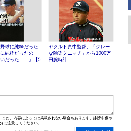
「野球に純粋だった
ヤクルト真中監督、「グレー
負に純粋だったの
な除染タニマチ」から1000万
いだった――」【5
円腕時計
】