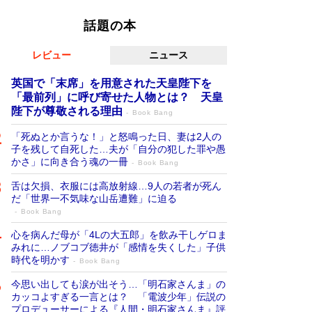
話題の本
レビュー
ニュース
英国で「末席」を用意された天皇陛下を
「最前列」に呼び寄せた人物とは？ 天皇
陛下が尊敬される理由
Book Bang
「死ぬとか言うな！」と怒鳴った日、妻は2人の
子を残して自死した…夫が「自分の犯した罪や愚
かさ」に向き合う魂の一冊
Book Bang
舌は欠損、衣服には高放射線…9人の若者が死ん
だ「世界一不気味な山岳遭難」に迫る
Book Bang
心を病んだ母が「4Lの大五郎」を飲み干しゲロま
みれに…ノブコブ徳井が「感情を失くした」子供
時代を明かす
Book Bang
今思い出しても涙が出そう…「明石家さんま」の
カッコよすぎる一言とは？ 「電波少年」伝説の
プロデューサーによる『人間・明石家さんま』評