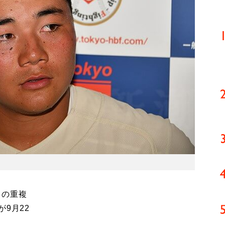
多の重複
9月22