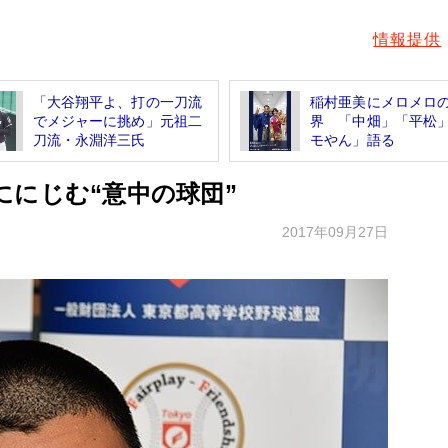
情報提供
「大谷翔平よ、打の一刀流
稲村亜美にメロメロ
でメジャーに挑め」元祖二
界 「中畑」「平松
刀流・永淵洋三氏
モやん」語る
ににじむ“意中の球団”
2017年09月27日