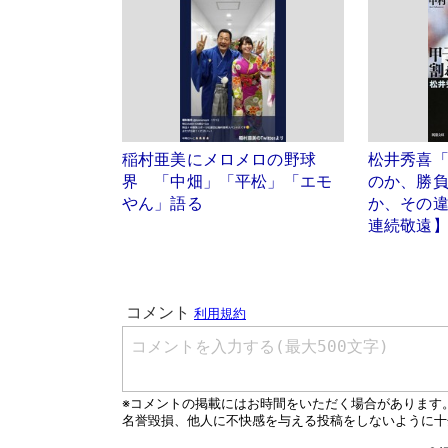
稲村亜美にメロメロの野球
松井秀喜
界 「中畑」「平松」「エモ
のか、勝
やん」語る
か、その違
連続敬遠