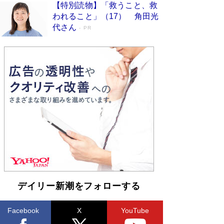
【特別読物】「救うこと、救
われること」（17） 角田光
代さん
PR
デイリー新潮をフォローする
Facebook
X
YouTube