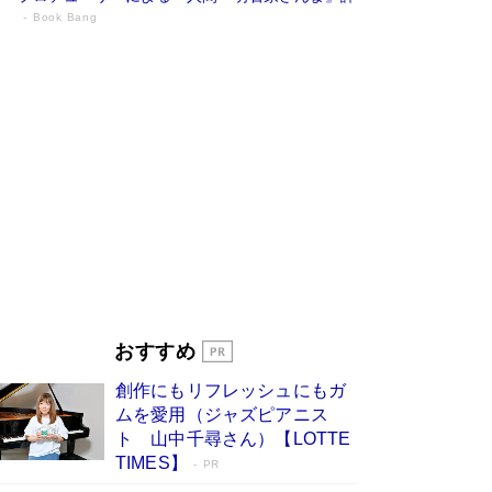
Book Bang
「『火垂るの墓』は、大嘘である」原作者
が抱き続けた“自責の念”とは…「自己憐憫
は描きたくない」監督が徹底的にこだわっ
たこと（後編） #戦争の記憶
Book Bang
「叱って伸びるやつは、褒めたらもっと伸びる」
俳優・高嶋政伸が家族に教わった“人を育てるコ
ツ”…芸への考え方を明かす
Book Bang
美輪明宏 晩年の回答を集めた『ほほえんで生き
るための人生相談』がランクイン［エンターテイ
メントベストセラー］
Book Bang
「宇宙兄弟」最終46巻がベストセラー1位 宇宙
開発への関心を押し上げた18年の物語に幕 特装
おすすめ
版には「宇宙で描かれたマンガ」も収録
Book Bang
創作にもリフレッシュにもガ
友近氏、絶賛！ 鎌倉を舞台に、孤独を抱えた
ムを愛用（ジャズピアニス
人々が新たな一歩を踏み出す連作短篇集『海のほ
ト 山中千尋さん）【LOTTE
とりのプラネット』試し読み
Book Bang
TIMES】
PR