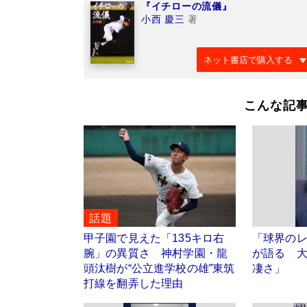
『イチローの流儀』
小西 慶三
著
ネット書店で購入する
こんな記
話題
甲子園で見えた「135キロ右
「球界の
腕」の異質さ 神村学園・龍
が語る 
頭汰樹が“公立進学校の雄”東筑
凄さ」
打線を翻弄した理由