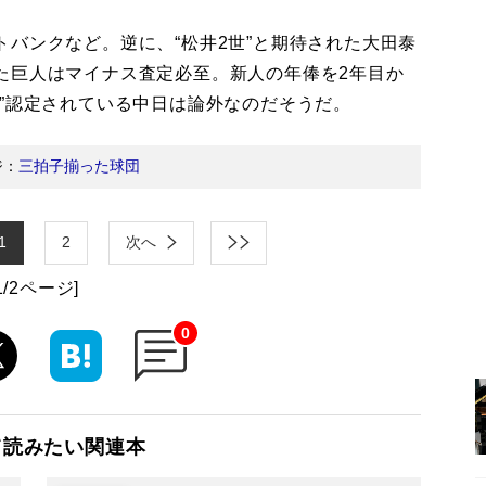
バンクなど。逆に、“松井2世”と期待された大田泰
た巨人はマイナス査定必至。新人の年俸を2年目か
”認定されている中日は論外なのだそうだ。
ジ：
三拍子揃った球団
1
2
次へ
1/2ページ]
0
て読みたい関連本