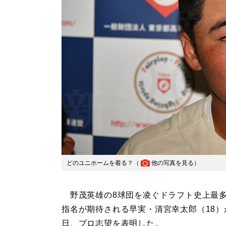
どのユニホームを着る？（
他の写真を見る
）
野茂英雄の8球団を凌ぐドラフト史上最
指名が期待される早実・清宮幸太郎（18）が
日、プロ志望を表明した。