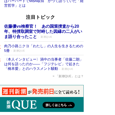
はハーバードでMBA取得 かつて語っていた「経
営哲学」とは
注目トピック
佐藤優vs検察官！ あの国策捜査から20
年、特捜取調室で対峙した因縁の二人がい
ま語り合ったこと
新潮QUE
肉乃小路ニクヨ「わたし」の人生を生きるための
5冊
新潮QUE
〈本人インタビュー〉渦中の当事者「佐藤二朗」
は何を語ったのか――「フジテレビ」で起きた
「橋本愛」とのハラスメント騒動
新潮QUE
「新潮QUE」とは？