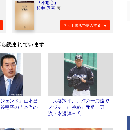
『不動心』
松井 秀喜
著
ネット書店で購入する
事も読まれています
レジェンド」山本昌
「大谷翔平よ、打の一刀流で
大谷翔平の「本当の
メジャーに挑め」元祖二刀
流・永淵洋三氏