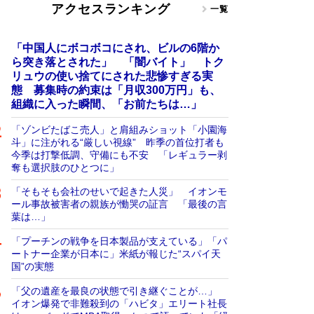
アクセスランキング
一覧
「中国人にボコボコにされ、ビルの6階か
ら突き落とされた」 「闇バイト」 トク
リュウの使い捨てにされた悲惨すぎる実
態 募集時の約束は「月収300万円」も、
組織に入った瞬間、「お前たちは…」
「ゾンビたばこ売人」と肩組みショット「小園海
斗」に注がれる“厳しい視線” 昨季の首位打者も
今季は打撃低調、守備にも不安 「レギュラー剥
奪も選択肢のひとつに」
「そもそも会社のせいで起きた人災」 イオンモ
ール事故被害者の親族が慟哭の証言 「最後の言
葉は…」
「プーチンの戦争を日本製品が支えている」「パ
ートナー企業が日本に」米紙が報じた“スパイ天
国”の実態
「父の遺産を最良の状態で引き継ぐことが…」
イオン爆発で非難殺到の「ハビタ」エリート社長