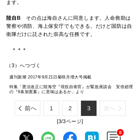
ます。
陸自B
その点は海自さんに同意します。人命救助は
警察や消防、海上保安庁でもできる。だけど国防は自
衛隊だけに託された崇高な任務です。
＊＊＊
（3）へつづく
週刊新潮 2017年9月21日菊咲月増大号掲載
特集「憲法改正に陸海空『現役自衛官』が緊急座談会 安倍総理
の『9条加憲案』に意味はあるか」より
前へ
1
2
3
次へ
[3/3ページ]
0