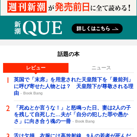
話題の本
レビュー
ニュース
英国で「末席」を用意された天皇陛下を「最前列」
に呼び寄せた人物とは？ 天皇陛下が尊敬される理
由
Book Bang
「死ぬとか言うな！」と怒鳴った日、妻は2人の子
を残して自死した…夫が「自分の犯した罪や愚か
さ」に向き合う魂の一冊
Book Bang
舌は欠損、衣服には高放射線…9人の若者が死んだ