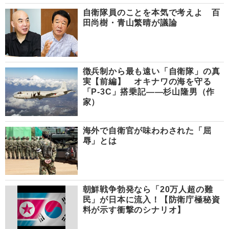
自衛隊員のことを本気で考えよ 百
田尚樹・青山繁晴が議論
徴兵制から最も遠い「自衛隊」の真
実【前編】 オキナワの海を守る
「P-3C」搭乗記――杉山隆男（作
家）
海外で自衛官が味わわされた「屈
辱」とは
朝鮮戦争勃発なら「20万人超の難
民」が日本に流入！【防衛庁極秘資
料が示す衝撃のシナリオ】