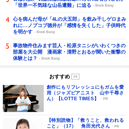
「世界一不気味な山岳遭難」に迫る
Book Bang
心を病んだ母が「4Lの大五郎」を飲み干しゲロまみ
れに…ノブコブ徳井が「感情を失くした」子供時代
を明かす
Book Bang
事故物件住みます芸人・松原タニシがいわくつきの
部屋を大公開 漫画家・清野とおるが聞いた衝撃の
体験とは？
Book Bang
おすすめ
創作にもリフレッシュにもガムを愛
用（ジャズピアニスト 山中千尋さ
ん）【LOTTE TIMES】
PR
【特別読物】「救うこと、救われる
こと」（17） 角田光代さん
PR