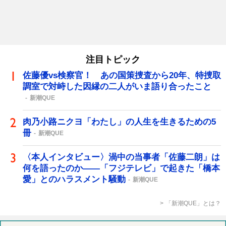
注目トピック
佐藤優vs検察官！ あの国策捜査から20年、特捜取
調室で対峙した因縁の二人がいま語り合ったこと
新潮QUE
肉乃小路ニクヨ「わたし」の人生を生きるための5
冊
新潮QUE
〈本人インタビュー〉渦中の当事者「佐藤二朗」は
何を語ったのか――「フジテレビ」で起きた「橋本
愛」とのハラスメント騒動
新潮QUE
「新潮QUE」とは？