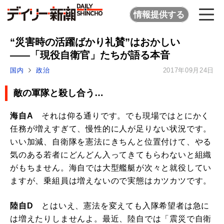
情報提供する
“災害時の活躍ばかり礼賛”はおかしい
――「現役自衛官」たちが語る本音
国内
政治
2017年09月24日
敵の軍隊と殺し合う…
海自A
それは仰る通りです。でも現場ではとにかく
任務が増えすぎて、慢性的に人が足りない状況です。
いい加減、自衛隊を憲法にきちんと位置付けて、やる
気のある若者にどんどん入ってきてもらわないと組織
がもちません。海自では大型艦艇が次々と就役してい
ますが、乗組員は増えないので実態はカツカツです。
陸自D
とはいえ、憲法を変えても入隊希望者は急に
は増えたりしませんよ。最近、陸自では「震災で自衛