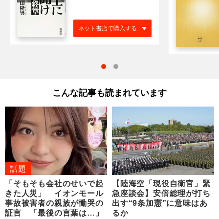
ネット書店で購入する
こんな記事も読まれています
話題
「そもそも会社のせいで起
【陸海空「現役自衛官」緊
きた人災」 イオンモール
急座談会】安倍総理が打ち
事故被害者の親族が慟哭の
出す“9条加憲”に意味はあ
証言 「最後の言葉は…」
るか