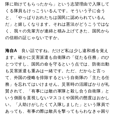
隊に助けてもらったから」という志望理由で入隊して
くる隊員もけっこういるんです。そういう子に会う
と、「やっぱりおれたちは国民に認められているん
だ」と嬉しくなります。それは憲法がどうこうではな
く、我々の先輩方が連綿と積み上げてきた、国民から
の信頼の証じゃないですか。
海自A
良い話ですね。だけど私は少し違和感を覚え
ます。確かに災害派遣も自衛隊の「従たる任務」のひ
とつですし、国民の命を守るという点では、防衛出動
も災害派遣も重みは一緒です。ただ、だからと言っ
て、外国の侵略を排除するという自衛隊の「主たる任
務」を忘れてはいけません。災害時の活躍ばかりが礼
賛されて、「有事には敵の軍隊と殺し合う自衛隊」と
いう側面を直視しないマスコミや国民の態度はおかし
い。「人助けがしたくて入隊しました」という隊員で
あっても、有事の際は敵兵を撃ってもらわなきゃ困り