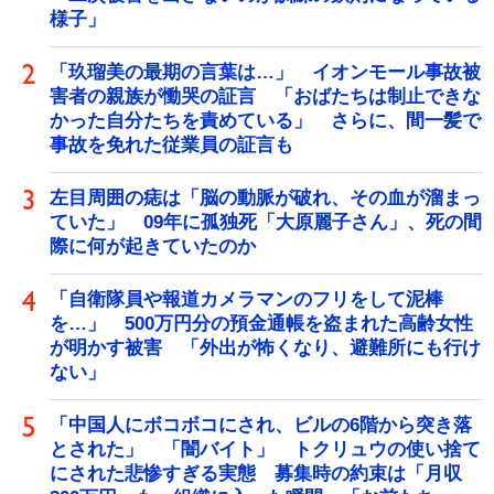
様子」
「玖瑠美の最期の言葉は…」 イオンモール事故被
害者の親族が慟哭の証言 「おばたちは制止できな
かった自分たちを責めている」 さらに、間一髪で
事故を免れた従業員の証言も
左目周囲の痣は「脳の動脈が破れ、その血が溜まっ
ていた」 09年に孤独死「大原麗子さん」、死の間
際に何が起きていたのか
「自衛隊員や報道カメラマンのフリをして泥棒
を…」 500万円分の預金通帳を盗まれた高齢女性
が明かす被害 「外出が怖くなり、避難所にも行け
ない」
「中国人にボコボコにされ、ビルの6階から突き落
とされた」 「闇バイト」 トクリュウの使い捨て
にされた悲惨すぎる実態 募集時の約束は「月収