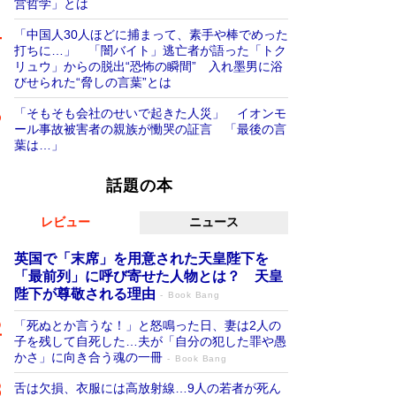
営哲学」とは
「中国人30人ほどに捕まって、素手や棒でめった
打ちに…」 「闇バイト」逃亡者が語った「トク
リュウ」からの脱出“恐怖の瞬間” 入れ墨男に浴
びせられた“脅しの言葉”とは
「そもそも会社のせいで起きた人災」 イオンモ
ール事故被害者の親族が慟哭の証言 「最後の言
葉は…」
話題の本
レビュー
ニュース
英国で「末席」を用意された天皇陛下を
「最前列」に呼び寄せた人物とは？ 天皇
陛下が尊敬される理由
Book Bang
「死ぬとか言うな！」と怒鳴った日、妻は2人の
子を残して自死した…夫が「自分の犯した罪や愚
かさ」に向き合う魂の一冊
Book Bang
舌は欠損、衣服には高放射線…9人の若者が死ん