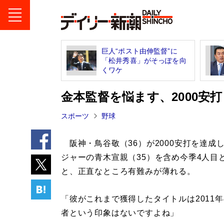
巨人“ポスト由伸監督”に
「松井秀喜」がそっぽを向
くワケ
金本監督を悩ます、2000安
スポーツ
野球
阪神・鳥谷敬（36）が2000安打を達成
ジャーの青木宣親（35）を含め今季4人目
と、正直なところ有難みが薄れる。
「彼がこれまで獲得したタイトルは2011
者という印象はないですよね」