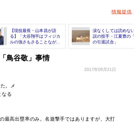
情報提供
【現役最長・山本昌が語
涙なくしては読めな
る】「大谷翔平はフィジカ
説の投手・江夏豊の
ルの強さもさることなが...
の引退試合」
打「鳥谷敬」事情
2017年09月21日
した。メ
となる
年の最高出塁率のみ。名遊撃手ではありますが、大打