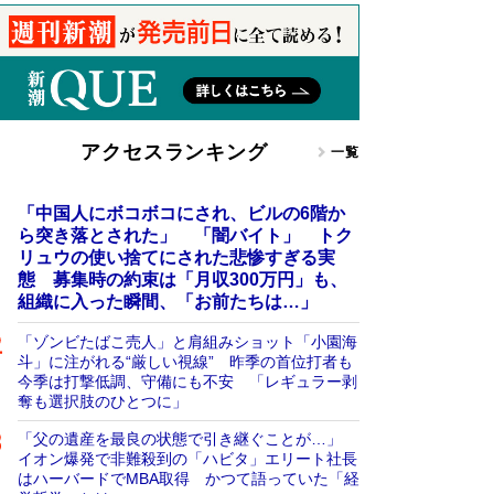
アクセスランキング
一覧
「中国人にボコボコにされ、ビルの6階か
ら突き落とされた」 「闇バイト」 トク
リュウの使い捨てにされた悲惨すぎる実
態 募集時の約束は「月収300万円」も、
組織に入った瞬間、「お前たちは…」
「ゾンビたばこ売人」と肩組みショット「小園海
斗」に注がれる“厳しい視線” 昨季の首位打者も
今季は打撃低調、守備にも不安 「レギュラー剥
奪も選択肢のひとつに」
「父の遺産を最良の状態で引き継ぐことが…」
イオン爆発で非難殺到の「ハビタ」エリート社長
はハーバードでMBA取得 かつて語っていた「経