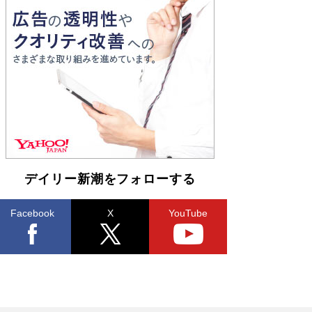
とりのプラネット』試し読み
Book Bang
和田秀樹の70代、80代向け新書がベスト3を独
占 上半期1位にも選出［新書ベストセラー］
Book Bang
デイリー新潮をフォローする
Facebook
X
YouTube