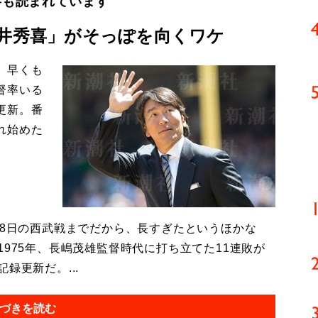
事も読まれています
松井秀喜」がそっぽを向くワケ
、早くも
督率いる
更新。番
れ始めた
月8日の西武戦までだから、長すぎたというほかな
1975年、長嶋茂雄監督時代に打ち立てた11連敗が
録更新だ。...
づきを読む