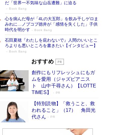
だ「世界一不気味な山岳遭難」に迫る
Book Bang
心を病んだ母が「4Lの大五郎」を飲み干しゲロま
みれに…ノブコブ徳井が「感情を失くした」子供
時代を明かす
Book Bang
石田夏穂『わたしを庇わないで』人間のいいとこ
ろよりも悪いところを書きたい【インタビュー】
Book Bang
73歳でも働くしかない 「老後レス時代」
おすすめ
に交通誘導員の独白が話題
Book Bang
創作にもリフレッシュにもガ
「『火垂るの墓』は、大嘘である」原作者が抱き
ムを愛用（ジャズピアニス
続けた“自責の念”とは…「自己憐憫は描きたくな
ト 山中千尋さん）【LOTTE
い」監督が徹底的にこだわったこと（後編） #
TIMES】
PR
戦争の記憶
Book Bang
【特別読物】「救うこと、救
「なんで？ そんな馬鹿な……」90歳になった作
われること」（17） 角田光
家・阿刀田高さんが、ひとり暮らしの生活を明か
す
代さん
Book Bang
PR
友近氏、絶賛！ 鎌倉を舞台に、孤独を抱えた
人々が新たな一歩を踏み出す連作短篇集『海のほ