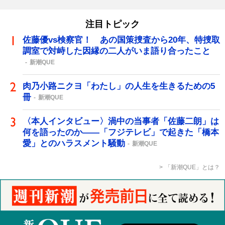
注目トピック
佐藤優vs検察官！ あの国策捜査から20年、特捜取
調室で対峙した因縁の二人がいま語り合ったこと
新潮QUE
肉乃小路ニクヨ「わたし」の人生を生きるための5
冊
新潮QUE
〈本人インタビュー〉渦中の当事者「佐藤二朗」は
何を語ったのか――「フジテレビ」で起きた「橋本
愛」とのハラスメント騒動
新潮QUE
「新潮QUE」とは？