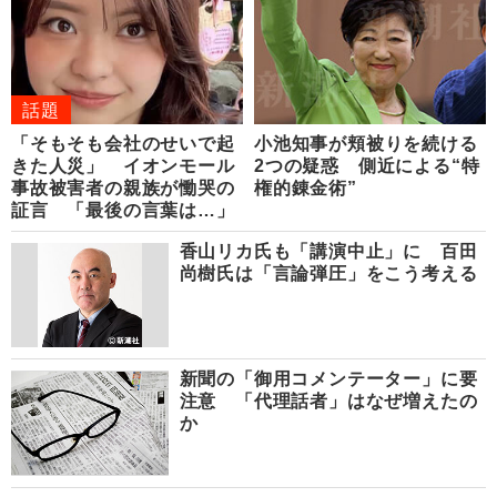
話題
「そもそも会社のせいで起
小池知事が頬被りを続ける
きた人災」 イオンモール
2つの疑惑 側近による“特
事故被害者の親族が慟哭の
権的錬金術”
証言 「最後の言葉は…」
香山リカ氏も「講演中止」に 百田
尚樹氏は「言論弾圧」をこう考える
新聞の「御用コメンテーター」に要
注意 「代理話者」はなぜ増えたの
か