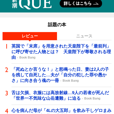
話題の本
レビュー
ニュース
英国で「末席」を用意された天皇陛下を「最前列」
に呼び寄せた人物とは？ 天皇陛下が尊敬される理
由
Book Bang
「死ぬとか言うな！」と怒鳴った日、妻は2人の子
を残して自死した…夫が「自分の犯した罪や愚か
さ」に向き合う魂の一冊
Book Bang
舌は欠損、衣服には高放射線…9人の若者が死んだ
「世界一不気味な山岳遭難」に迫る
Book Bang
心を病んだ母が「4Lの大五郎」を飲み干しゲロまみ