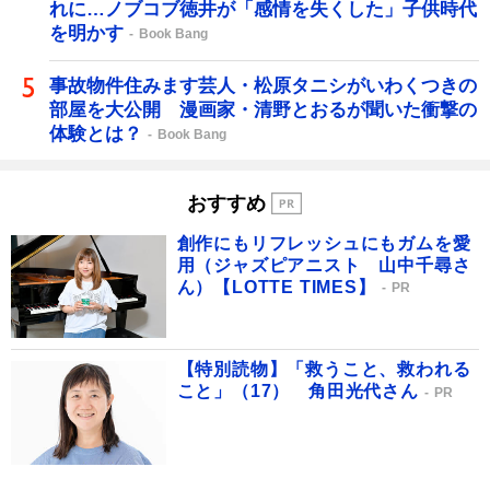
れに…ノブコブ徳井が「感情を失くした」子供時代
を明かす
Book Bang
事故物件住みます芸人・松原タニシがいわくつきの
部屋を大公開 漫画家・清野とおるが聞いた衝撃の
体験とは？
Book Bang
おすすめ
創作にもリフレッシュにもガムを愛
用（ジャズピアニスト 山中千尋さ
ん）【LOTTE TIMES】
PR
【特別読物】「救うこと、救われる
こと」（17） 角田光代さん
PR