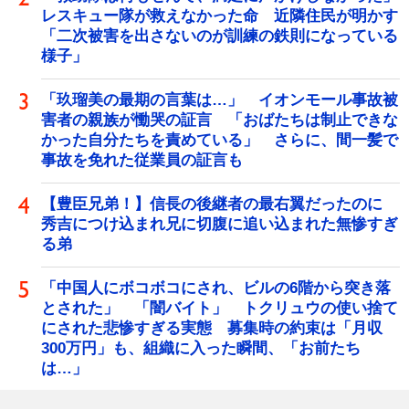
レスキュー隊が救えなかった命 近隣住民が明かす
「二次被害を出さないのが訓練の鉄則になっている
様子」
「玖瑠美の最期の言葉は…」 イオンモール事故被
害者の親族が慟哭の証言 「おばたちは制止できな
かった自分たちを責めている」 さらに、間一髪で
事故を免れた従業員の証言も
【豊臣兄弟！】信長の後継者の最右翼だったのに
秀吉につけ込まれ兄に切腹に追い込まれた無惨すぎ
る弟
「中国人にボコボコにされ、ビルの6階から突き落
とされた」 「闇バイト」 トクリュウの使い捨て
にされた悲惨すぎる実態 募集時の約束は「月収
300万円」も、組織に入った瞬間、「お前たち
は…」