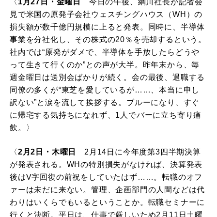
〈
1月27日・金曜日
今日の午後、綱川社長が記者会
見で米国の原発子会社ウェスチングハウス（WH）の
損失額が数千億円規模に上ると発表。同時に、半導体
事業を分社化し、その株式の20％を売却するという。
社内では“原発がダメで、半導体を手放したらどうや
って生きて行くのか”との声が大半。昨年末から、毎
週金曜日は送別会ばかりが続く。会の最後、退職する
同僚の多くが“東芝を愛しているが……、本当に申し
訳ない”と涙を流して挨拶する。ブルーになり、すぐ
に帰宅する気持ちになれず、1人でバーに立ち寄り痛
飲。〉
〈
2月2日・木曜日
2月14日に今年度第3四半期決算
が発表される。WHの特別損失がなければ、決算発表
後はV字回復の前祝をしていたはず……。転職のオフ
ァーは未だに来ない。管理、企画部門の人間などは代
わりはいくらでもいるということか。転職セミナーに
行くと決断。平日は、仕事で厳しいため2月11日土曜