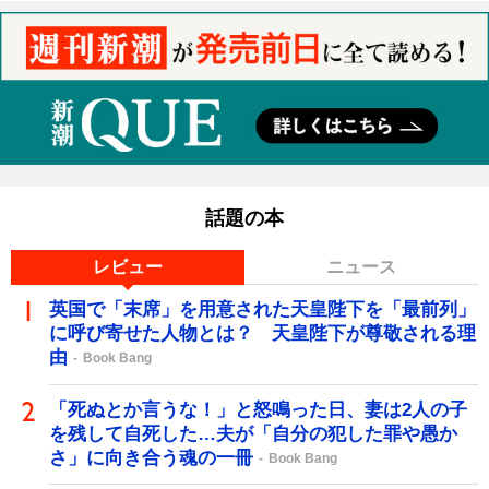
話題の本
レビュー
ニュース
英国で「末席」を用意された天皇陛下を「最前列」
に呼び寄せた人物とは？ 天皇陛下が尊敬される理
由
Book Bang
「死ぬとか言うな！」と怒鳴った日、妻は2人の子
を残して自死した…夫が「自分の犯した罪や愚か
さ」に向き合う魂の一冊
Book Bang