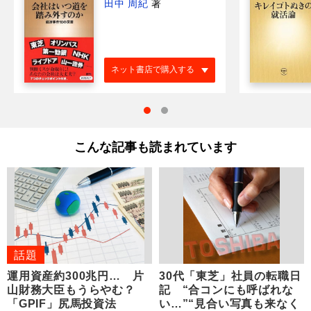
田中 周紀
著
ネット書店で購入する
こんな記事も読まれています
話題
運用資産約300兆円… 片
30代「東芝」社員の転職日
山財務大臣もうらやむ？
記 “合コンにも呼ばれな
「GPIF」尻馬投資法
い…”“見合い写真も来なく