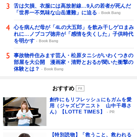
舌は欠損、衣服には高放射線…9人の若者が死んだ
「世界一不気味な山岳遭難」に迫る
Book Bang
心を病んだ母が「4Lの大五郎」を飲み干しゲロまみ
れに…ノブコブ徳井が「感情を失くした」子供時代
を明かす
Book Bang
事故物件住みます芸人・松原タニシがいわくつきの
部屋を大公開 漫画家・清野とおるが聞いた衝撃の
体験とは？
Book Bang
おすすめ
創作にもリフレッシュにもガムを愛
用（ジャズピアニスト 山中千尋さ
ん）【LOTTE TIMES】
PR
【特別読物】「救うこと、救われる