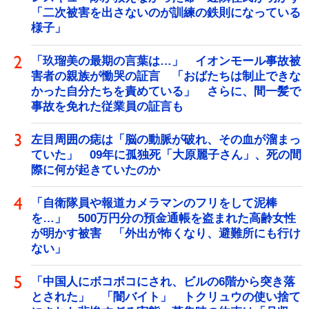
「二次被害を出さないのが訓練の鉄則になっている
様子」
「玖瑠美の最期の言葉は…」 イオンモール事故被
害者の親族が慟哭の証言 「おばたちは制止できな
かった自分たちを責めている」 さらに、間一髪で
事故を免れた従業員の証言も
左目周囲の痣は「脳の動脈が破れ、その血が溜まっ
ていた」 09年に孤独死「大原麗子さん」、死の間
際に何が起きていたのか
「自衛隊員や報道カメラマンのフリをして泥棒
を…」 500万円分の預金通帳を盗まれた高齢女性
が明かす被害 「外出が怖くなり、避難所にも行け
ない」
「中国人にボコボコにされ、ビルの6階から突き落
とされた」 「闇バイト」 トクリュウの使い捨て