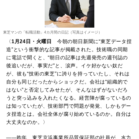
東芝マンの「転職活動」4カ月間の日記（写真はイメージ）
〈
1月24日・火曜日
今朝の朝日新聞に“東芝データ捏
造”という衝撃的な記事が掲載された。技術職の同期
に電話で聞くと、“朝日の記事は先週発売の週刊誌の
後追いだが、事実だ”と、涙声。イケ好かない奴だ
が、彼も“技術の東芝”に誇りを持っていたし、それは
自分も同じだったからショックだ。会社は“組織的で
はない”と否定してみせたが、そんなはずがないだろ
うと突っ込みを入れたくなる。経営陣が腐っているの
は知っていたが、技術部門で問題が発覚、しかもデー
タ捏造とは。会社全体が腐り始めているのか。自分は
大丈夫なのか。〉
――昨年、東芝京浜事業所品質保証部の社員が、水力