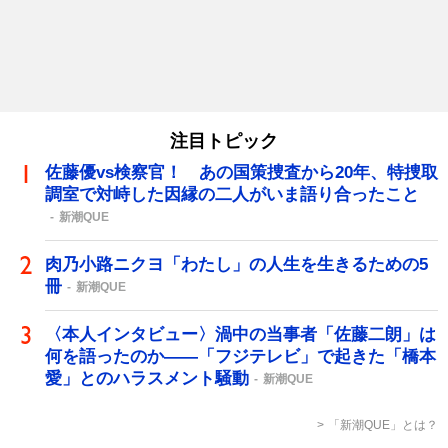
注目トピック
佐藤優vs検察官！ あの国策捜査から20年、特捜取
調室で対峙した因縁の二人がいま語り合ったこと
新潮QUE
肉乃小路ニクヨ「わたし」の人生を生きるための5
冊
新潮QUE
〈本人インタビュー〉渦中の当事者「佐藤二朗」は
何を語ったのか――「フジテレビ」で起きた「橋本
愛」とのハラスメント騒動
新潮QUE
「新潮QUE」とは？