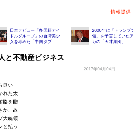
情報提供
日本デビュー「多国籍アイ
2000年に「トランプ
ドルグループ」の台湾美少
領」を予言していた
女を辱めた「中国タブ...
カの「天才集団」
人と不動産ビジネス
2017年04月04日
ら良い
かれた太
賄賂を贈
さか、故
プ大統領
ンと払う