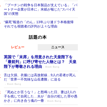
「プーチンの戦争を日本製品が支えている」「パ
ートナー企業が日本に」米紙が報じた“スパイ天
国”の実態
“爆死”報道の「のん」13年ぶり連ドラ本格復帰
それでも視聴者の評判が上々な理由
話題の本
レビュー
ニュース
英国で「末席」を用意された天皇陛下を
「最前列」に呼び寄せた人物とは？ 天皇
陛下が尊敬される理由
Book Bang
舌は欠損、衣服には高放射線…9人の若者が死ん
だ「世界一不気味な山岳遭難」に迫る
Book Bang
「死ぬとか言うな！」と怒鳴った日、妻は2人の
子を残して自死した…夫が「自分の犯した罪や愚
かさ」に向き合う魂の一冊
Book Bang