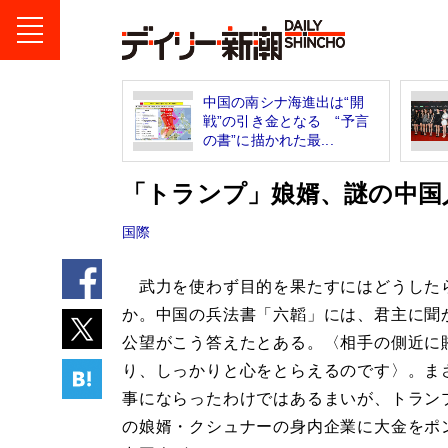
中国の南シナ海進出は“開
戦”の引き金となる “予言
の書”に描かれた最...
「トランプ」娘婿、謎の中国
国際
武力を使わず目的を果たすにはどうした
か。中国の兵法書「六韜」には、君主に聞
公望がこう答えたとある。〈相手の側近に
り、しっかりと心をとらえるのです〉。ま
事にならったわけではあるまいが、トラン
の娘婿・クシュナーの身内企業に大金をポ