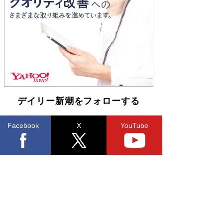
Book Bang
「不意に涙が出そうに…」高嶋政伸が明かし
た“13歳の娘を暴行する役”への葛藤 インティマ
シーコーディネーターに支えられたNHK『大奥』
の裏側
Book Bang
デイリー新潮をフォローする
Facebook
X
YouTube