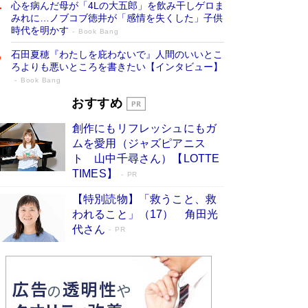
心を病んだ母が「4Lの大五郎」を飲み干しゲロま
みれに…ノブコブ徳井が「感情を失くした」子供
時代を明かす
Book Bang
石田夏穂『わたしを庇わないで』人間のいいとこ
ろよりも悪いところを書きたい【インタビュー】
Book Bang
「叱って伸びるやつは、褒めたらもっと伸
おすすめ
びる」俳優・高嶋政伸が家族に教わっ
創作にもリフレッシュにもガ
た“人を育てるコツ”…芸への考え方を明か
ムを愛用（ジャズピアニス
す
Book Bang
ト 山中千尋さん）【LOTTE
「『火垂るの墓』は、大嘘である」原作者が抱き
TIMES】
PR
続けた“自責の念”とは…「自己憐憫は描きたくな
い」監督が徹底的にこだわったこと（後編） #
【特別読物】「救うこと、救
戦争の記憶
Book Bang
われること」（17） 角田光
代さん
美輪明宏 晩年の回答を集めた『ほほえんで生き
PR
るための人生相談』がランクイン［エンターテイ
メントベストセラー］
Book Bang
「宇宙兄弟」最終46巻がベストセラー1位 宇宙
開発への関心を押し上げた18年の物語に幕 特装
版には「宇宙で描かれたマンガ」も収録