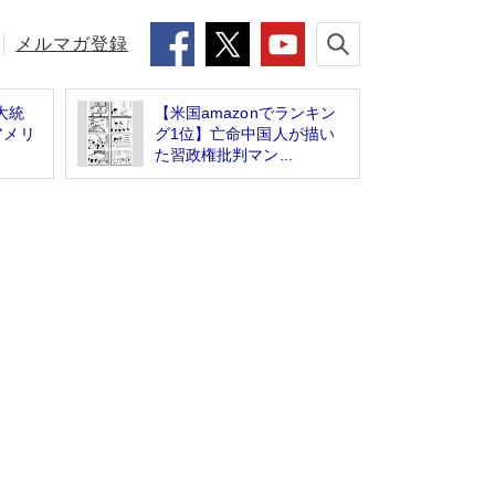
メルマガ登録
大統
【米国amazonでランキン
アメリ
グ1位】亡命中国人が描い
た習政権批判マン...