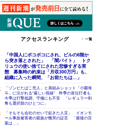
アクセスランキング
一覧
「中国人にボコボコにされ、ビルの6階か
ら突き落とされた」 「闇バイト」 トク
リュウの使い捨てにされた悲惨すぎる実
態 募集時の約束は「月収300万円」も、
組織に入った瞬間、「お前たちは…」
「ゾンビたばこ売人」と肩組みショット「小園海
斗」に注がれる“厳しい視線” 昨季の首位打者も
今季は打撃低調、守備にも不安 「レギュラー剥
奪も選択肢のひとつに」
「そもそも会社のせいで起きた人災」 イオンモ
ール事故被害者の親族が慟哭の証言 「最後の言
葉は…」