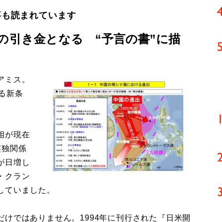
事も読まれています
の引き金となる “予言の書”に描
アミス。
る新条
相が現在
英独関係
が日増し
・クラン
していました。
けではありません。1994年に刊行された『日米開