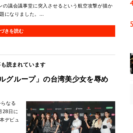
ンの議会議事堂に突入させるという航空攻撃が描か
になりました。...
づきを読む
事も読まれています
ルグループ」の台湾美少女を辱め
からなる
月28日に
日本デビュ