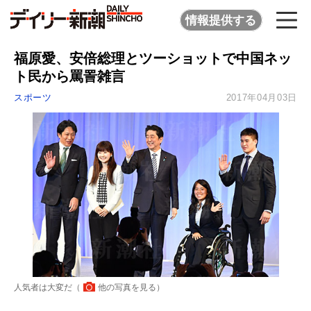
情報提供する
福原愛、安倍総理とツーショットで中国ネッ
ト民から罵詈雑言
スポーツ
2017年04月03日
人気者は大変だ（
他の写真を見る
）