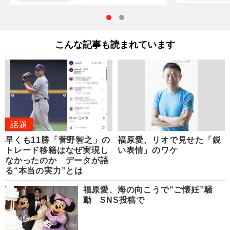
こんな記事も読まれています
話題
早くも11勝「菅野智之」の
福原愛、リオで見せた「鋭
トレード移籍はなぜ実現し
い表情」のワケ
なかったのか データが語
る“本当の実力”とは
福原愛、海の向こうで“ご懐妊”騒
動 SNS投稿で