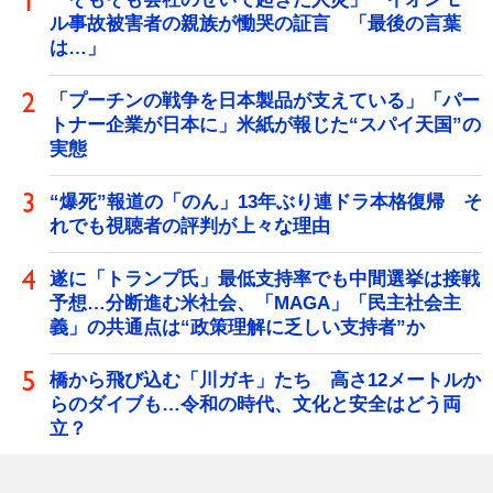
ル事故被害者の親族が慟哭の証言 「最後の言葉
は…」
「プーチンの戦争を日本製品が支えている」「パー
トナー企業が日本に」米紙が報じた“スパイ天国”の
実態
“爆死”報道の「のん」13年ぶり連ドラ本格復帰 そ
れでも視聴者の評判が上々な理由
遂に「トランプ氏」最低支持率でも中間選挙は接戦
予想…分断進む米社会、「MAGA」「民主社会主
義」の共通点は“政策理解に乏しい支持者”か
橋から飛び込む「川ガキ」たち 高さ12メートルか
らのダイブも…令和の時代、文化と安全はどう両
立？