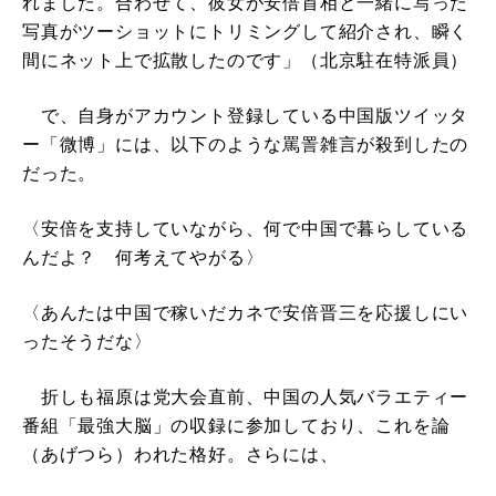
れました。合わせて、彼女が安倍首相と一緒に写った
写真がツーショットにトリミングして紹介され、瞬く
間にネット上で拡散したのです」（北京駐在特派員）
で、自身がアカウント登録している中国版ツイッタ
ー「微博」には、以下のような罵詈雑言が殺到したの
だった。
〈安倍を支持していながら、何で中国で暮らしている
んだよ？ 何考えてやがる〉
〈あんたは中国で稼いだカネで安倍晋三を応援しにい
ったそうだな〉
折しも福原は党大会直前、中国の人気バラエティー
番組「最強大脳」の収録に参加しており、これを論
（あげつら）われた格好。さらには、