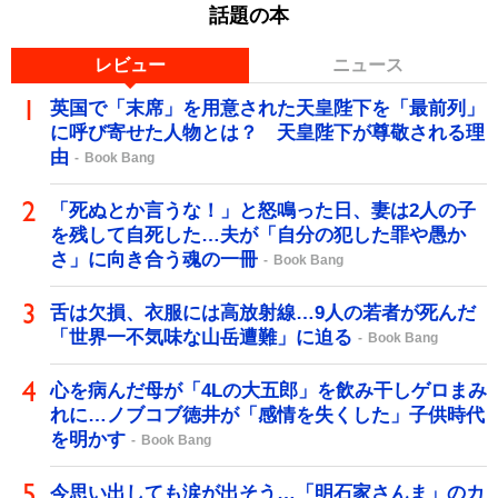
話題の本
レビュー
ニュース
英国で「末席」を用意された天皇陛下を「最前列」
に呼び寄せた人物とは？ 天皇陛下が尊敬される理
由
Book Bang
「死ぬとか言うな！」と怒鳴った日、妻は2人の子
を残して自死した…夫が「自分の犯した罪や愚か
さ」に向き合う魂の一冊
Book Bang
舌は欠損、衣服には高放射線…9人の若者が死んだ
「世界一不気味な山岳遭難」に迫る
Book Bang
心を病んだ母が「4Lの大五郎」を飲み干しゲロまみ
れに…ノブコブ徳井が「感情を失くした」子供時代
を明かす
Book Bang
今思い出しても涙が出そう…「明石家さんま」のカ