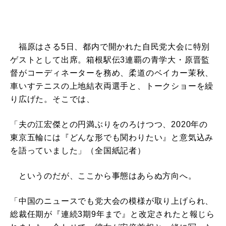
福原はさる5日、都内で開かれた自民党大会に特別
ゲストとして出席。箱根駅伝3連覇の青学大・原晋監
督がコーディネーターを務め、柔道のベイカー茉秋、
車いすテニスの上地結衣両選手と、トークショーを繰
り広げた。そこでは、
「夫の江宏傑との円満ぶりをのろけつつ、2020年の
東京五輪には『どんな形でも関わりたい』と意気込み
を語っていました」（全国紙記者）
というのだが、ここから事態はあらぬ方向へ。
「中国のニュースでも党大会の模様が取り上げられ、
総裁任期が『連続3期9年まで』と改定されたと報じら