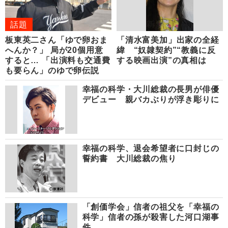
話題
板東英二さん「ゆで卵おま
「清水富美加」出家の全経
へんか？」 局が20個用意
緯 “奴隷契約”“教義に反
すると… 「出演料も交通費
する映画出演”の真相は
も要らん」のゆで卵伝説
幸福の科学・大川総裁の長男が俳優
デビュー 親バカぶりが浮き彫りに
幸福の科学、退会希望者に口封じの
誓約書 大川総裁の焦り
「創価学会」信者の祖父を「幸福の
科学」信者の孫が殺害した河口湖事
件