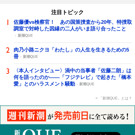
注目トピック
佐藤優vs検察官！ あの国策捜査から20年、特捜取
調室で対峙した因縁の二人がいま語り合ったこと
新潮QUE
肉乃小路ニクヨ「わたし」の人生を生きるための5
冊
新潮QUE
〈本人インタビュー〉渦中の当事者「佐藤二朗」は
何を語ったのか――「フジテレビ」で起きた「橋本
愛」とのハラスメント騒動
新潮QUE
「新潮QUE」とは？