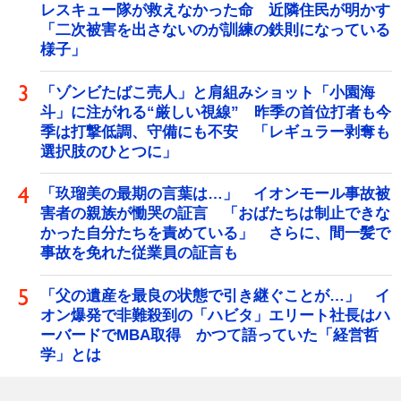
レスキュー隊が救えなかった命 近隣住民が明かす
「二次被害を出さないのが訓練の鉄則になっている
様子」
「ゾンビたばこ売人」と肩組みショット「小園海
斗」に注がれる“厳しい視線” 昨季の首位打者も今
季は打撃低調、守備にも不安 「レギュラー剥奪も
選択肢のひとつに」
「玖瑠美の最期の言葉は…」 イオンモール事故被
害者の親族が慟哭の証言 「おばたちは制止できな
かった自分たちを責めている」 さらに、間一髪で
事故を免れた従業員の証言も
「父の遺産を最良の状態で引き継ぐことが…」 イ
オン爆発で非難殺到の「ハビタ」エリート社長はハ
ーバードでMBA取得 かつて語っていた「経営哲
学」とは