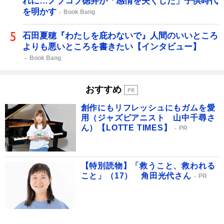
れに…ノブコブ徳井が「感情を失くした」子供時代
を明かす
Book Bang
石田夏穂『わたしを庇わないで』人間のいいところ
よりも悪いところを書きたい【インタビュー】
Book Bang
おすすめ
創作にもリフレッシュにもガムを愛
用（ジャズピアニスト 山中千尋さ
ん）【LOTTE TIMES】
PR
【特別読物】「救うこと、救われる
こと」（17） 角田光代さん
PR