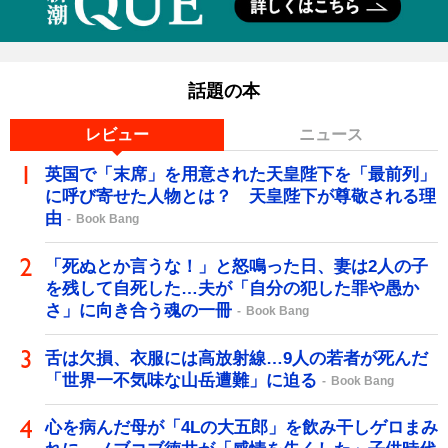
話題の本
レビュー
ニュース
英国で「末席」を用意された天皇陛下を「最前列」
に呼び寄せた人物とは？ 天皇陛下が尊敬される理
由
Book Bang
「死ぬとか言うな！」と怒鳴った日、妻は2人の子
を残して自死した…夫が「自分の犯した罪や愚か
さ」に向き合う魂の一冊
Book Bang
舌は欠損、衣服には高放射線…9人の若者が死んだ
「世界一不気味な山岳遭難」に迫る
Book Bang
心を病んだ母が「4Lの大五郎」を飲み干しゲロまみ