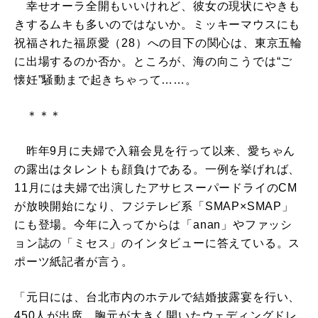
幸せオーラ全開もいいけれど、彼女の現状にやきも
きするムキも多いのではないか。ミッキーマウスにも
祝福された福原愛（28）への目下の関心は、東京五輪
に出場するのか否か。ところが、海の向こうでは“ご
懐妊”騒動まで起きちゃって……。
＊＊＊
昨年9月に夫婦で入籍会見を行って以来、愛ちゃん
の露出はタレントも顔負けである。一例を挙げれば、
11月には夫婦で出演したアサヒスーパードライのCM
が放映開始になり、フジテレビ系「SMAP×SMAP」
にも登場。今年に入ってからは「anan」やファッシ
ョン誌の「ミセス」のインタビューに答えている。ス
ポーツ紙記者が言う。
「元日には、台北市内のホテルで結婚披露宴を行い、
450人が出席。胸元が大きく開いたウェディングドレ