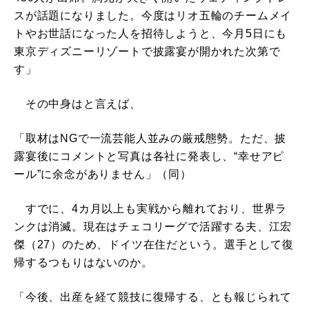
スが話題になりました。今度はリオ五輪のチームメイ
トやお世話になった人を招待しようと、今月5日にも
東京ディズニーリゾートで披露宴が開かれた次第で
す」
その中身はと言えば、
「取材はNGで一流芸能人並みの厳戒態勢。ただ、披
露宴後にコメントと写真は各社に発表し、“幸せアピ
ール”に余念がありません」（同）
すでに、4カ月以上も実戦から離れており、世界ラ
ンクは消滅。現在はチェコリーグで活躍する夫、江宏
傑（27）のため、ドイツ在住だという。選手として復
帰するつもりはないのか。
「今後、出産を経て競技に復帰する、とも報じられて