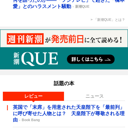
何を語ったのか――「フジテレビ」で起きた「橋本
愛」とのハラスメント騒動
新潮QUE
「新潮QUE」とは？
話題の本
レビュー
ニュース
英国で「末席」を用意された天皇陛下を「最前列」
に呼び寄せた人物とは？ 天皇陛下が尊敬される理
由
Book Bang