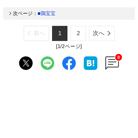
次ページ：
■鶏宝宝
前へ
1
2
次へ
[1/2ページ]
0