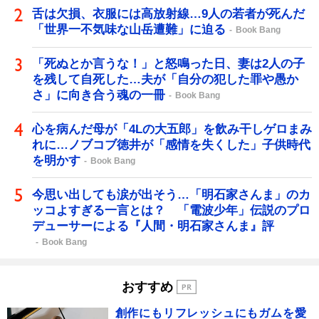
舌は欠損、衣服には高放射線…9人の若者が死んだ
「世界一不気味な山岳遭難」に迫る
Book Bang
「死ぬとか言うな！」と怒鳴った日、妻は2人の子
を残して自死した…夫が「自分の犯した罪や愚か
さ」に向き合う魂の一冊
Book Bang
心を病んだ母が「4Lの大五郎」を飲み干しゲロまみ
れに…ノブコブ徳井が「感情を失くした」子供時代
を明かす
Book Bang
今思い出しても涙が出そう…「明石家さんま」のカ
ッコよすぎる一言とは？ 「電波少年」伝説のプロ
デューサーによる『人間・明石家さんま』評
Book Bang
おすすめ
創作にもリフレッシュにもガムを愛