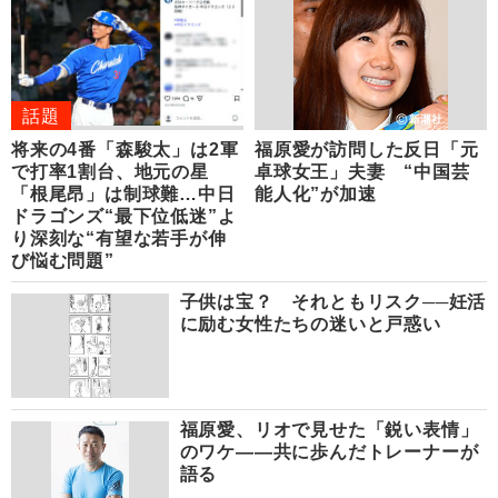
話題
将来の4番「森駿太」は2軍
福原愛が訪問した反日「元
で打率1割台、地元の星
卓球女王」夫妻 “中国芸
「根尾昂」は制球難…中日
能人化”が加速
ドラゴンズ“最下位低迷”よ
り深刻な“有望な若手が伸
び悩む問題”
子供は宝？ それともリスク──妊活
に励む女性たちの迷いと戸惑い
福原愛、リオで見せた「鋭い表情」
のワケ――共に歩んだトレーナーが
語る