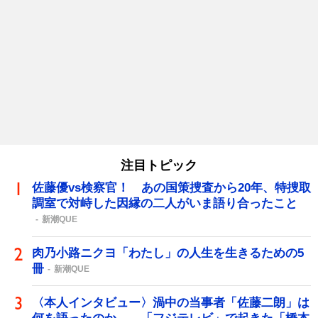
注目トピック
佐藤優vs検察官！ あの国策捜査から20年、特捜取
調室で対峙した因縁の二人がいま語り合ったこと
新潮QUE
肉乃小路ニクヨ「わたし」の人生を生きるための5
冊
新潮QUE
〈本人インタビュー〉渦中の当事者「佐藤二朗」は