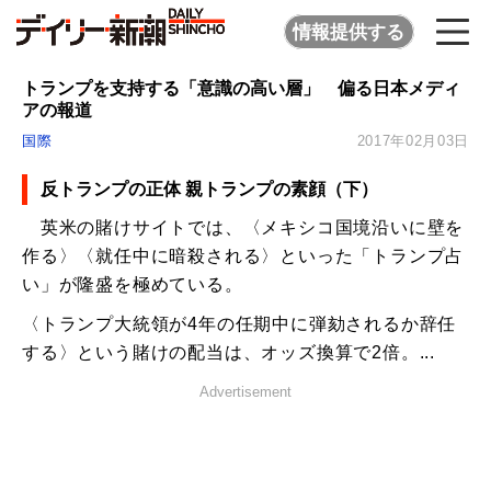
情報提供する
トランプを支持する「意識の高い層」 偏る日本メディ
アの報道
国際
2017年02月03日
反トランプの正体 親トランプの素顔（下）
英米の賭けサイトでは、〈メキシコ国境沿いに壁を
作る〉〈就任中に暗殺される〉といった「トランプ占
い」が隆盛を極めている。
〈トランプ大統領が4年の任期中に弾劾されるか辞任
する〉という賭けの配当は、オッズ換算で2倍。...
Advertisement