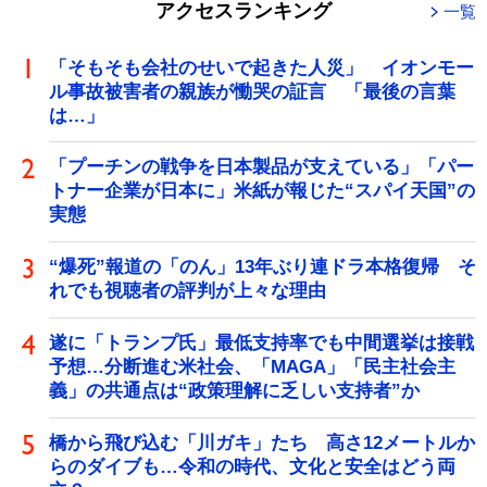
アクセスランキング
一覧
「そもそも会社のせいで起きた人災」 イオンモー
ル事故被害者の親族が慟哭の証言 「最後の言葉
は…」
「プーチンの戦争を日本製品が支えている」「パー
トナー企業が日本に」米紙が報じた“スパイ天国”の
実態
“爆死”報道の「のん」13年ぶり連ドラ本格復帰 そ
れでも視聴者の評判が上々な理由
遂に「トランプ氏」最低支持率でも中間選挙は接戦
予想…分断進む米社会、「MAGA」「民主社会主
義」の共通点は“政策理解に乏しい支持者”か
橋から飛び込む「川ガキ」たち 高さ12メートルか
らのダイブも…令和の時代、文化と安全はどう両