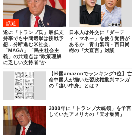
話題
遂に「トランプ氏」最低支
日本人は外交に「ダーテ
持率でも中間選挙は接戦予
ィ・マネー」を使う覚悟が
想…分断進む米社会、
あるか 青山繁晴・百田尚
「MAGA」「民主社会主
樹の「大直言」対談
義」の共通点は“政策理解
に乏しい支持者”か
【米国amazonでランキング1位】亡
命中国人が描いた習政権批判マンガ
の「凄い中身」とは？
2000年に「トランプ大統領」を予言
していたアメリカの「天才集団」