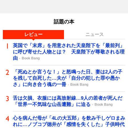
話題の本
レビュー
ニュース
英国で「末席」を用意された天皇陛下を「最前列」
に呼び寄せた人物とは？ 天皇陛下が尊敬される理
由
Book Bang
「死ぬとか言うな！」と怒鳴った日、妻は2人の子
を残して自死した…夫が「自分の犯した罪や愚か
さ」に向き合う魂の一冊
Book Bang
舌は欠損、衣服には高放射線…9人の若者が死んだ
「世界一不気味な山岳遭難」に迫る
Book Bang
心を病んだ母が「4Lの大五郎」を飲み干しゲロまみ
れに…ノブコブ徳井が「感情を失くした」子供時代