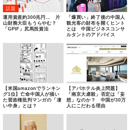
話題
運用資産約300兆円… 片
「爆買い」終了後の中国人
山財務大臣もうらやむ？
観光客の財布を開くヒント
「GPIF」尻馬投資法
とは 中国ビジネスコンサ
ルタントのアドバイス
【米国amazonでランキン
【アパホテル炎上問題】
グ1位】亡命中国人が描い
「南京大虐殺」否定は「妄
た習政権批判マンガの「凄
想」なのか？ 中国が30万
い中身」とは？
人にこだわる理由