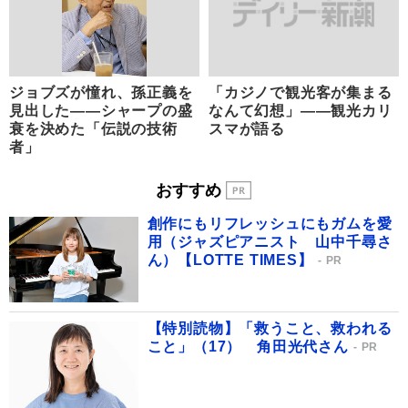
ジョブズが憧れ、孫正義を
「カジノで観光客が集まる
見出した――シャープの盛
なんて幻想」――観光カリ
衰を決めた「伝説の技術
スマが語る
者」
おすすめ
創作にもリフレッシュにもガムを愛
用（ジャズピアニスト 山中千尋さ
ん）【LOTTE TIMES】
PR
【特別読物】「救うこと、救われる
こと」（17） 角田光代さん
PR