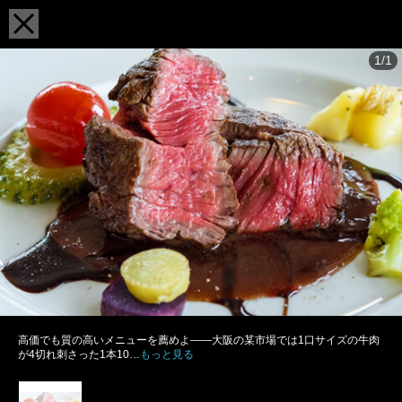
1/1
高価でも質の高いメニューを薦めよ――大阪の某市場では1口サイズの牛肉
が4切れ刺さった1本10…
もっと見る