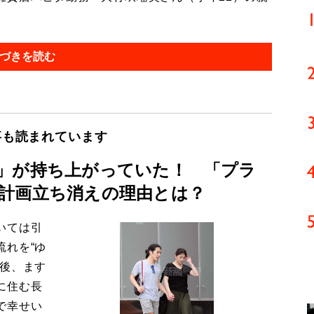
づきを読む
事も読まれています
」が持ち上がっていた！ 「プラ
計画立ち消えの理由とは？
いては引
流れを“ゆ
今後、ます
に住む長
で幸せい