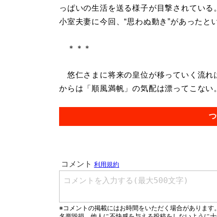
っぱいの生活を送る様子が目撃されている
小室夫妻に今回、“思わぬ動き”があったと
＊＊＊
悠仁さまに将来の皇位が移っていく流れは
からは「順風満帆」の気配は漂ってこない。.
つ