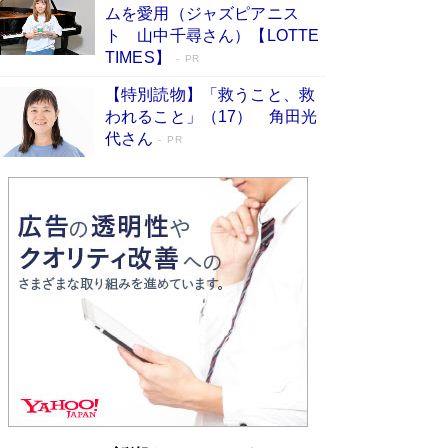
ムを愛用（ジャズピアニス
ンガ」も収録
Book Bang
ト 山中千尋さん）【LOTTE
美輪明宏 晩年の回答を集めた『ほほえんで生き
TIMES】
PR
るための人生相談』がランクイン［エンターテイ
メントベストセラー］
Book Bang
【特別読物】「救うこと、救
われること」（17） 角田光
「『火垂るの墓』は、大嘘である」原作者が抱き
代さん
続けた“自責の念”とは…「自己憐憫は描きたくな
PR
い」監督が徹底的にこだわったこと（後編） #
戦争の記憶
Book Bang
「叱って伸びるやつは、褒めたらもっと伸びる」
俳優・高嶋政伸が家族に教わった“人を育てるコ
ツ”…芸への考え方を明かす
Book Bang
東野圭吾、伊坂幸太郎の人気シリーズ最新作どち
らも文庫化 映画化された直木賞受賞作もランク
イン［文庫ベストセラー］
Book Bang