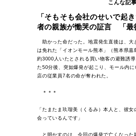
こんな記
「そもそも会社のせいで起き
者の親族が慟哭の証言 「最
助かった命だった。地震発生直後は、大
は免れた「イオンモール熊本」（熊本県嘉
約3000人いたとされる買い物客の避難誘
た50分後、突如爆発が起こり、モール内に
店の従業員7名の命が奪われた。
＊＊＊
「たまたま玖瑠美（くるみ）本人と、彼女
会っているんです」
と明かすのは、今回の爆発で亡くなった雑