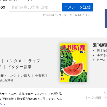
週刊新
熊本地
小室さ
ヒール
｜
エンタメ
｜
ライフ
ガ
｜
ドクター新潮
作権・リンク
｜
ご購入
｜
免責事項
会社新潮社
Co
配信サービスが、著作権者からコンテンツ使用許諾
すべての画像・
録商標（登録番号第6091713号）です。ABJ
ちら