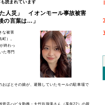
事も読まれています
た人災」 イオンモール事故被害
後の言葉は…」
きな被害
島町）。
導が終わっ
いた専門
のおばとその娘が、避難していたモールの駐車場で
貨店ハビタ勤務・大竹玖瑠美さん（享年22）の親