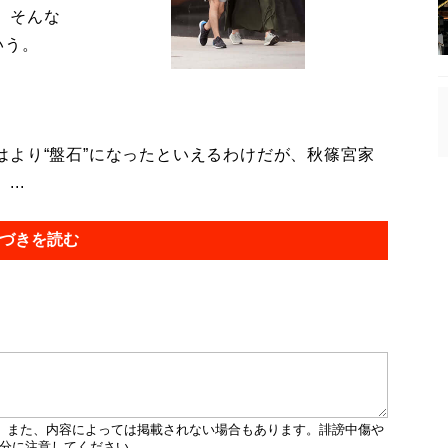
。そんな
いう。
より“盤石”になったといえるわけだが、秋篠宮家
..
づきを読む