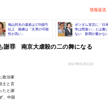
情報提供
鳩山邦夫の遺産は170億円
ポツダム宣言に「日
以上 後継は「次男の可能
争は間違い」とは書
性が高い」
ない 新聞が書かない.
も謝罪 南京大虐殺の二の舞になる
2017年01月11日
た政治家
領土と言
ったと謝
ず、中国