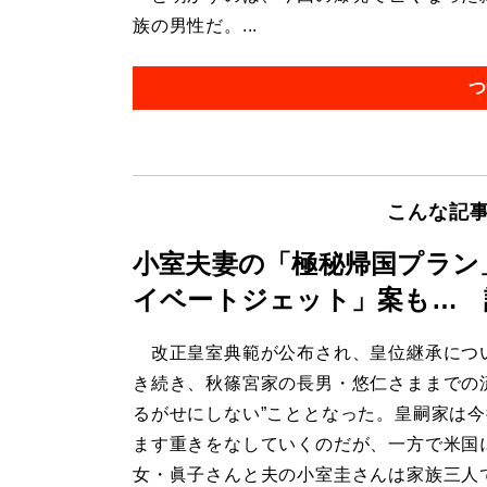
族の男性だ。...
つ
こんな記
小室夫妻の「極秘帰国プラン
イベートジェット」案も… 
改正皇室典範が公布され、皇位継承につ
き続き、秋篠宮家の長男・悠仁さままでの
るがせにしない”こととなった。皇嗣家は
ます重きをなしていくのだが、一方で米国
女・眞子さんと夫の小室圭さんは家族三人