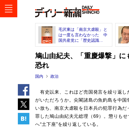
毛沢東は「南京大虐殺」と
は一度も言わなかった 中
国共産党に「歴史認識...
鳩山由紀夫、「重慶爆撃」に
恐れ
国内
政治
有史以来、これほど売国発言を繰り返し
がいただろうか。尖閣諸島の魚釣島を中国
い放ち、南京大虐殺を日本兵の犯罪行為だ
罪した鳩山由紀夫元総理（69）。懲りもせ
へ“土下座”を繰り返している。