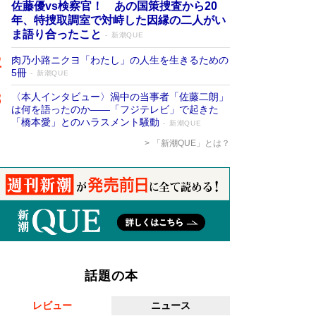
佐藤優vs検察官！ あの国策捜査から20
年、特捜取調室で対峙した因縁の二人がい
ま語り合ったこと
新潮QUE
肉乃小路ニクヨ「わたし」の人生を生きるための
5冊
新潮QUE
〈本人インタビュー〉渦中の当事者「佐藤二朗」
は何を語ったのか――「フジテレビ」で起きた
「橋本愛」とのハラスメント騒動
新潮QUE
「新潮QUE」とは？
話題の本
レビュー
ニュース