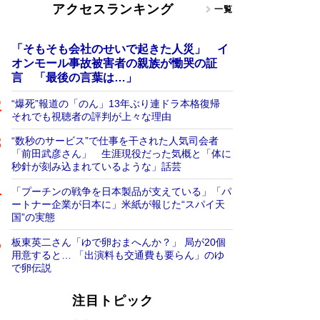
アクセスランキング
一覧
「そもそも会社のせいで起きた人災」 イ
オンモール事故被害者の親族が慟哭の証
言 「最後の言葉は…」
“爆死”報道の「のん」13年ぶり連ドラ本格復帰
それでも視聴者の評判が上々な理由
“数秒のサービス”で仕事を干された人気司会者
「前田武彦さん」 生涯現役だった気概と「体に
秒針が刻み込まれているような」話芸
「プーチンの戦争を日本製品が支えている」「パ
ートナー企業が日本に」米紙が報じた“スパイ天
国”の実態
板東英二さん「ゆで卵おまへんか？」 局が20個
用意すると… 「出演料も交通費も要らん」のゆ
で卵伝説
注目トピック