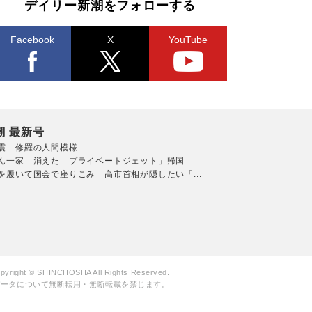
デイリー新潮をフォローする
Facebook
X
YouTube
潮 最新号
震 修羅の人間模様
ん一家 消えた「プライベートジェット」帰国
を履いて国会で座りこみ 高市首相が隠したい「...
pyright © SHINCHOSHA All Rights Reserved.
データについて無断転用・無断転載を禁じます。