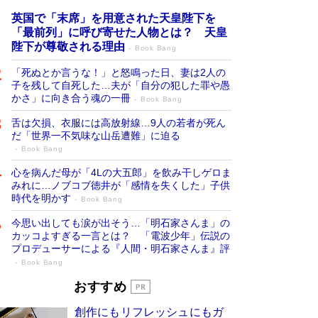
英国で「末席」を用意された天皇陛下を
「最前列」に呼び寄せた人物とは？ 天皇
陛下が尊敬される理由
Book Bang
「死ぬとか言うな！」と怒鳴った日、妻は2人の
子を残して自死した…夫が「自分の犯した罪や愚
かさ」に向き合う魂の一冊
Book Bang
舌は欠損、衣服には高放射線…9人の若者が死ん
だ「世界一不気味な山岳遭難」に迫る
Book Bang
心を病んだ母が「4Lの大五郎」を飲み干しゲロま
みれに…ノブコブ徳井が「感情を失くした」子供
時代を明かす
Book Bang
今思い出しても涙が出そう…「明石家さんま」の
カッコよすぎる一言とは？ 「電波少年」伝説の
プロデューサーによる『人間・明石家さんま』評
Book Bang
「宇宙兄弟」最終46巻がベストセラー1
おすすめ
位 宇宙開発への関心を押し上げた18年の
創作にもリフレッシュにもガ
物語に幕 特装版には「宇宙で描かれたマ