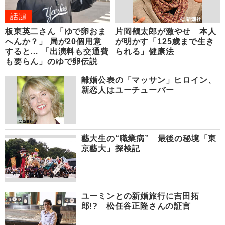
話題
板東英二さん「ゆで卵おま
片岡鶴太郎が激やせ 本人
へんか？」 局が20個用意
が明かす「125歳まで生き
すると… 「出演料も交通費
られる」健康法
も要らん」のゆで卵伝説
離婚公表の「マッサン」ヒロイン、
新恋人はユーチューバー
藝大生の“職業病” 最後の秘境「東
京藝大」探検記
ユーミンとの新婚旅行に吉田拓
郎!? 松任谷正隆さんの証言