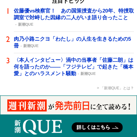
注目トピック
佐藤優vs検察官！ あの国策捜査から20年、特捜取
調室で対峙した因縁の二人がいま語り合ったこと
新潮QUE
肉乃小路ニクヨ「わたし」の人生を生きるための5
冊
新潮QUE
〈本人インタビュー〉渦中の当事者「佐藤二朗」は
何を語ったのか――「フジテレビ」で起きた「橋本
愛」とのハラスメント騒動
新潮QUE
「新潮QUE」とは？