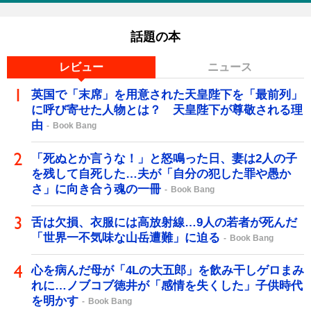
話題の本
レビュー
ニュース
英国で「末席」を用意された天皇陛下を「最前列」
に呼び寄せた人物とは？ 天皇陛下が尊敬される理
由
Book Bang
「死ぬとか言うな！」と怒鳴った日、妻は2人の子
を残して自死した…夫が「自分の犯した罪や愚か
さ」に向き合う魂の一冊
Book Bang
舌は欠損、衣服には高放射線…9人の若者が死んだ
「世界一不気味な山岳遭難」に迫る
Book Bang
心を病んだ母が「4Lの大五郎」を飲み干しゲロまみ
れに…ノブコブ徳井が「感情を失くした」子供時代
を明かす
Book Bang