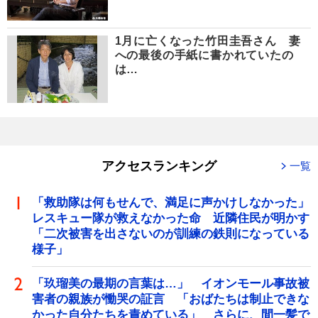
1月に亡くなった竹田圭吾さん 妻
への最後の手紙に書かれていたの
は…
アクセスランキング
一覧
「救助隊は何もせんで、満足に声かけしなかった」
レスキュー隊が救えなかった命 近隣住民が明かす
「二次被害を出さないのが訓練の鉄則になっている
様子」
「玖瑠美の最期の言葉は…」 イオンモール事故被
害者の親族が慟哭の証言 「おばたちは制止できな
かった自分たちを責めている」 さらに、間一髪で