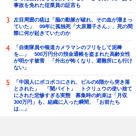
事故を免れた従業員の証言も
左目周囲の痣は「脳の動脈が破れ、その血が溜まっ
ていた」 09年に孤独死「大原麗子さん」、死の間
際に何が起きていたのか
「自衛隊員や報道カメラマンのフリをして泥棒
を…」 500万円分の預金通帳を盗まれた高齢女性
が明かす被害 「外出が怖くなり、避難所にも行け
ない」
「中国人にボコボコにされ、ビルの6階から突き落
とされた」 「闇バイト」 トクリュウの使い捨て
にされた悲惨すぎる実態 募集時の約束は「月収
300万円」も、組織に入った瞬間、「お前たち
は…」