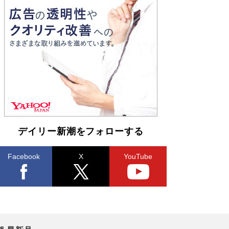
とりのプラネット』試し読み
Book Bang
和田秀樹の70代、80代向け新書がベスト3を独
占 上半期1位にも選出［新書ベストセラー］
Book Bang
デイリー新潮をフォローする
Facebook
X
YouTube