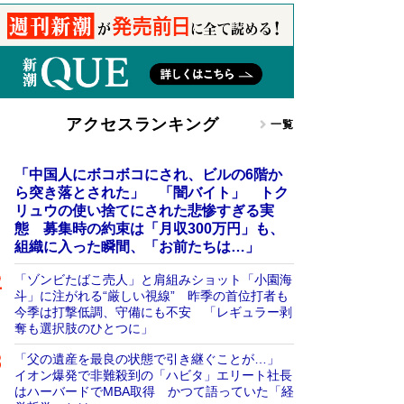
アクセスランキング
一覧
「中国人にボコボコにされ、ビルの6階か
ら突き落とされた」 「闇バイト」 トク
リュウの使い捨てにされた悲惨すぎる実
態 募集時の約束は「月収300万円」も、
組織に入った瞬間、「お前たちは…」
「ゾンビたばこ売人」と肩組みショット「小園海
斗」に注がれる“厳しい視線” 昨季の首位打者も
今季は打撃低調、守備にも不安 「レギュラー剥
奪も選択肢のひとつに」
「父の遺産を最良の状態で引き継ぐことが…」
イオン爆発で非難殺到の「ハビタ」エリート社長
はハーバードでMBA取得 かつて語っていた「経