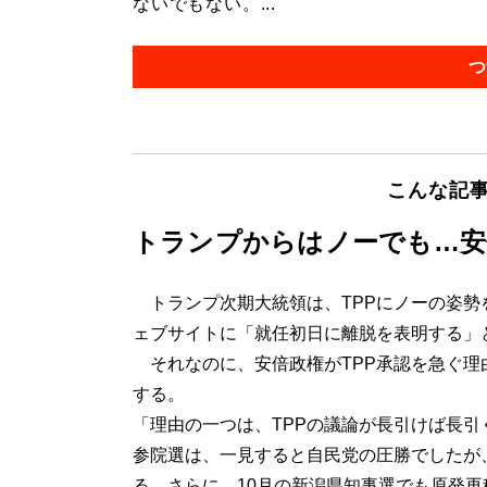
ないでもない。...
つ
こんな記
トランプからはノーでも…安
トランプ次期大統領は、TPPにノーの姿勢を
ェブサイトに「就任初日に離脱を表明する」
それなのに、安倍政権がTPP承認を急ぐ理
する。
「理由の一つは、TPPの議論が長引けば長
参院選は、一見すると自民党の圧勝でしたが
る。さらに、10月の新潟県知事選でも原発再