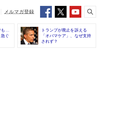
メルマガ登録
でも…
トランプが廃止を訴える
を急ぐ
「オバマケア」、なぜ支持
されず？