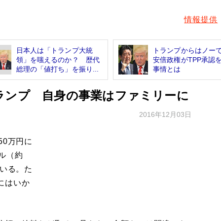
情報提供
日本人は「トランプ大統
トランプからはノー
領」を嗤えるのか？ 歴代
安倍政権がTPP承認
総理の「値打ち」を振り...
事情とは
ランプ 自身の事業はファミリーに
2016年12月03日
50万円に
ル（約
ている。た
にはいか