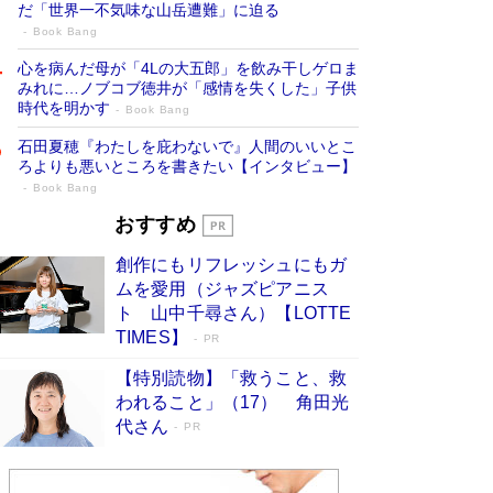
だ「世界一不気味な山岳遭難」に迫る
Book Bang
心を病んだ母が「4Lの大五郎」を飲み干しゲロま
みれに…ノブコブ徳井が「感情を失くした」子供
時代を明かす
Book Bang
石田夏穂『わたしを庇わないで』人間のいいとこ
ろよりも悪いところを書きたい【インタビュー】
Book Bang
73歳でも働くしかない 「老後レス時代」
おすすめ
に交通誘導員の独白が話題
Book Bang
創作にもリフレッシュにもガ
「『火垂るの墓』は、大嘘である」原作者が抱き
ムを愛用（ジャズピアニス
続けた“自責の念”とは…「自己憐憫は描きたくな
ト 山中千尋さん）【LOTTE
い」監督が徹底的にこだわったこと（後編） #
TIMES】
PR
戦争の記憶
Book Bang
【特別読物】「救うこと、救
「なんで？ そんな馬鹿な……」90歳になった作
われること」（17） 角田光
家・阿刀田高さんが、ひとり暮らしの生活を明か
す
代さん
Book Bang
PR
友近氏、絶賛！ 鎌倉を舞台に、孤独を抱えた
人々が新たな一歩を踏み出す連作短篇集『海のほ