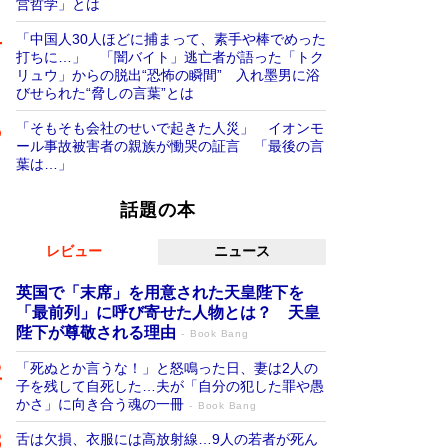
営哲学」とは
「中国人30人ほどに捕まって、素手や棒でめった
打ちに…」 「闇バイト」逃亡者が語った「トク
リュウ」からの脱出“恐怖の瞬間” 入れ墨男に浴
びせられた“脅しの言葉”とは
「そもそも会社のせいで起きた人災」 イオンモ
ール事故被害者の親族が慟哭の証言 「最後の言
葉は…」
話題の本
レビュー
ニュース
英国で「末席」を用意された天皇陛下を
「最前列」に呼び寄せた人物とは？ 天皇
陛下が尊敬される理由
Book Bang
「死ぬとか言うな！」と怒鳴った日、妻は2人の
子を残して自死した…夫が「自分の犯した罪や愚
かさ」に向き合う魂の一冊
Book Bang
舌は欠損、衣服には高放射線…9人の若者が死ん