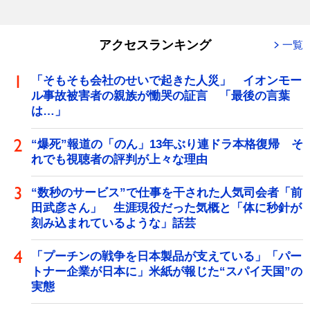
アクセスランキング
一覧
「そもそも会社のせいで起きた人災」 イオンモー
ル事故被害者の親族が慟哭の証言 「最後の言葉
は…」
“爆死”報道の「のん」13年ぶり連ドラ本格復帰 そ
れでも視聴者の評判が上々な理由
“数秒のサービス”で仕事を干された人気司会者「前
田武彦さん」 生涯現役だった気概と「体に秒針が
刻み込まれているような」話芸
「プーチンの戦争を日本製品が支えている」「パー
トナー企業が日本に」米紙が報じた“スパイ天国”の
実態