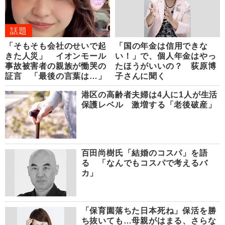
話題
「そもそも会社のせいで起
「国の年金は信用できな
きた人災」 イオンモール
い！」で、個人年金はやっ
事故被害者の親族が慟哭の
たほうがいいの？ 荻原博
証言 「最後の言葉は…」
子さんに聞く
港区の高齢者夫婦は4人に1人が生活
保護レベル 激増する「老後破産」
百田尚樹氏「結婚のコスパ」を語
る 「なんでもコスパで考えるバ
カ」
「保育園落ちた日本死ね」保活を勝
ち抜いても…母親がはまる、さらな