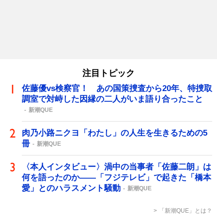
注目トピック
佐藤優vs検察官！ あの国策捜査から20年、特捜取
調室で対峙した因縁の二人がいま語り合ったこと
新潮QUE
肉乃小路ニクヨ「わたし」の人生を生きるための5
冊
新潮QUE
〈本人インタビュー〉渦中の当事者「佐藤二朗」は
何を語ったのか――「フジテレビ」で起きた「橋本
愛」とのハラスメント騒動
新潮QUE
「新潮QUE」とは？