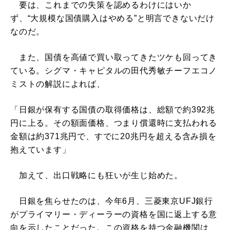
要は、これまでの失策を認めるわけにはいか
ず、“大規模な国債購入はやめる”と明言できないだけ
なのだ。
また、国債を高値で買い取ってきたツケも回ってき
ている。シグマ・キャピタルの田代秀敏チーフエコノ
ミストの解説によれば、
「日銀が保有する国債の取得価格は、総額で約392兆
円に上る。その額面価格、つまり償還時に支払われる
金額は約371兆円で、すでに20兆円を超える含み損を
抱えています」
加えて、出口戦略にも狂いが生じ始めた。
日銀を焦らせたのは、今年6月、三菱東京UFJ銀行
がプライマリー・ディーラーの資格を国に返上する意
向を示したことだった。この資格を持つ金融機関は、