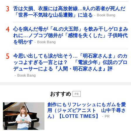
舌は欠損、衣服には高放射線…9人の若者が死んだ
「世界一不気味な山岳遭難」に迫る
Book Bang
心を病んだ母が「4Lの大五郎」を飲み干しゲロまみ
れに…ノブコブ徳井が「感情を失くした」子供時代
を明かす
Book Bang
今思い出しても涙が出そう…「明石家さんま」のカ
ッコよすぎる一言とは？ 「電波少年」伝説のプロ
デューサーによる『人間・明石家さんま』評
Book Bang
おすすめ
創作にもリフレッシュにもガムを愛
用（ジャズピアニスト 山中千尋さ
ん）【LOTTE TIMES】
PR