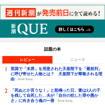
話題の本
レビュー
ニュース
英国で「末席」を用意された天皇陛下を「最前列」
に呼び寄せた人物とは？ 天皇陛下が尊敬される理
由
Book Bang
「死ぬとか言うな！」と怒鳴った日、妻は2人の子
を残して自死した…夫が「自分の犯した罪や愚か
さ」に向き合う魂の一冊
Book Bang