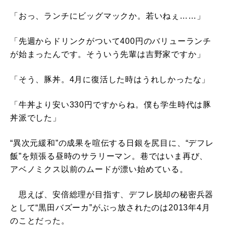
「おっ、ランチにビッグマックか。若いねぇ……」
「先週からドリンクがついて400円のバリューランチ
が始まったんです。そういう先輩は吉野家ですか」
「そう、豚丼。4月に復活した時はうれしかったな」
「牛丼より安い330円ですからね。僕も学生時代は豚
丼派でした」
“異次元緩和”の成果を喧伝する日銀を尻目に、“デフレ
飯”を頬張る昼時のサラリーマン。巷ではいま再び、
アベノミクス以前のムードが漂い始めている。
思えば、安倍総理が目指す、デフレ脱却の秘密兵器
として“黒田バズーカ”がぶっ放されたのは2013年4月
のことだった。