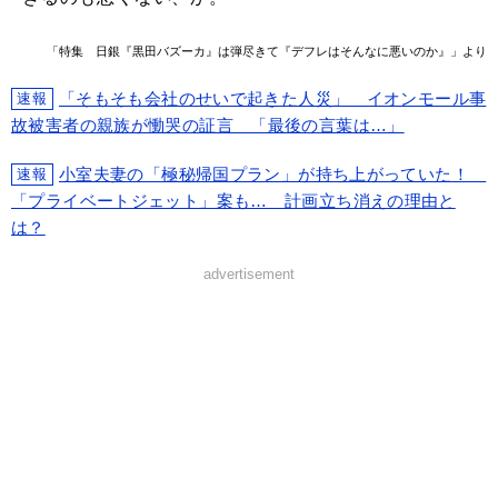
「特集 日銀『黒田バズーカ』は弾尽きて『デフレはそんなに悪いのか』」より
「そもそも会社のせいで起きた人災」 イオンモール事
速報
故被害者の親族が慟哭の証言 「最後の言葉は…」
小室夫妻の「極秘帰国プラン」が持ち上がっていた！
速報
「プライベートジェット」案も… 計画立ち消えの理由と
は？
advertisement