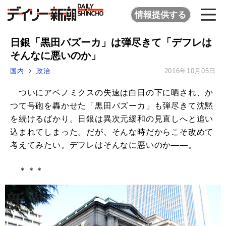
情報提供する
日銀「黒田バズーカ」は弾尽きて「デフレは
そんなに悪いのか」
国内
政治
2016年10月05日
ついにアベノミクスの失速は白日の下に晒され、か
つて号砲を轟かせた「黒田バズーカ」も弾尽きて沈黙
を続けるばかり。日銀は異次元緩和の見直しへと追い
込まれてしまった。だが、そんな時だからこそ改めて
考えてみたい。デフレはそんなに悪いのか――。
＊＊＊