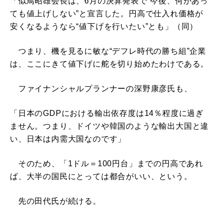
「似鳥昭雄会長は、6月の決算発表で“今後、何があっ
ても値上げしない”と宣言した。円高で仕入れ価格が
安くなるようなら“値下げを行いたい”とも」（同）
つまり、機を見るに敏な“デフレ時代の勝ち組”企業
は、ここにきて値下げに舵を切り始めたわけである。
ファイナンシャルプランナーの深野康彦氏も、
「日本のGDPにおける輸出依存度は14％程度に過ぎ
ません。つまり、ドイツや韓国のような輸出大国と違
い、日本は内需大国なのです」
そのため、「1ドル＝100円台」までの円高であれ
ば、大半の国民にとっては都合がいい、という。
先の田代氏が続ける。