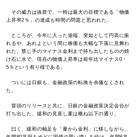
その威力は抜群で、一時は最大の目標である「物価
上昇率2％」の達成も時間の問題と思われた。
ところが、今年に入った途端、突如として円高に振
れるや、あれよという間に株価も大幅な下落に見舞わ
れた。禁じ手のマイナス金利まで持ち出したものの焼
け石に水で、現在の物価上昇率は前年比マイナス0・
5％という有り様である。
ついには日銀も、金融政策の転換を余儀なくされ
た。
冒頭のリリースと共に、日銀の金融政策決定会合が
打ち出した、緩和の見直し案は概ね以下の通り。
曰く、緩和の軸足を「量から金利」に移しながら、
年間80兆円をめどに国債の買い増しを続け、年間6兆