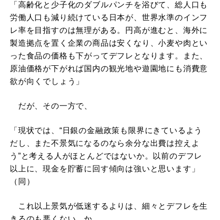
「高齢化と少子化のダブルパンチを浴びて、総人口も
労働人口も減り続けている日本が、世界水準のインフ
レ率を目指すのは無理がある。円高が進むと、海外に
製造拠点を置く企業の商品は安くなり、小麦や肉とい
った食品の価格も下がってデフレとなります。また、
原油価格が下がれば国内の観光地や遊園地にも消費意
欲が向くでしょう」
だが、その一方で、
「現状では、“日銀の金融政策も限界にきているよう
だし、また不景気になるのなら余分な出費は控えよ
う”と考える人がほとんどではないか。以前のデフレ
以上に、現金を貯蓄に回す傾向は強いと思います」
（同）
これ以上景気が低迷するよりは、細々とデフレを生
きるのも悪くない、か。