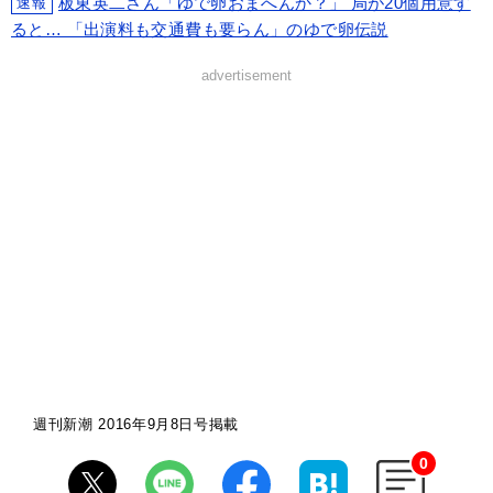
板東英二さん「ゆで卵おまへんか？」 局が20個用意す
速報
ると… 「出演料も交通費も要らん」のゆで卵伝説
advertisement
週刊新潮 2016年9月8日号掲載
0