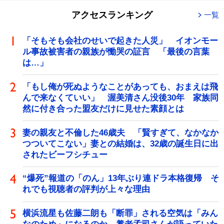
アクセスランキング
一覧
「そもそも会社のせいで起きた人災」 イオンモー
ル事故被害者の親族が慟哭の証言 「最後の言葉
は…」
「もし俺が死ぬようなことがあっても、おまえは飛
んで来なくていい」 渥美清さん没後30年 家族同
然に付き合った盟友だけに見せた素顔とは
妻の親友と不倫した46歳夫 「賢すぎて、なかなか
つついてこない」妻との結婚は、32歳の誕生日に出
されたビーフシチュー
“爆死”報道の「のん」13年ぶり連ドラ本格復帰 そ
れでも視聴者の評判が上々な理由
横浜流星も佐藤二朗も「断罪」される空気は「みん