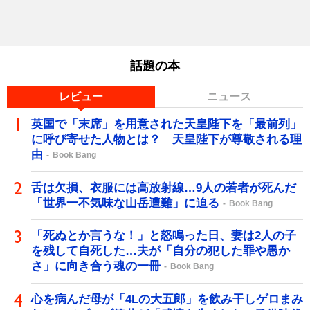
話題の本
レビュー
ニュース
英国で「末席」を用意された天皇陛下を「最前列」
に呼び寄せた人物とは？ 天皇陛下が尊敬される理
由
Book Bang
舌は欠損、衣服には高放射線…9人の若者が死んだ
「世界一不気味な山岳遭難」に迫る
Book Bang
「死ぬとか言うな！」と怒鳴った日、妻は2人の子
を残して自死した…夫が「自分の犯した罪や愚か
さ」に向き合う魂の一冊
Book Bang
心を病んだ母が「4Lの大五郎」を飲み干しゲロまみ