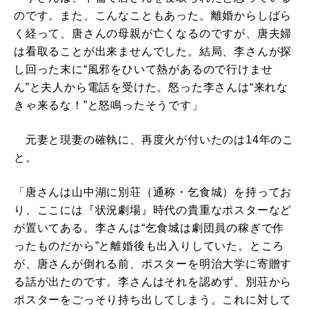
のです。また、こんなこともあった。離婚からしばら
く経って、唐さんの母親が亡くなるのですが、唐夫婦
は看取ることが出来ませんでした。結局、李さんが探
し回った末に“風邪をひいて熱があるので行けませ
ん”と夫人から電話を受けた。怒った李さんは“来れな
きゃ来るな！”と怒鳴ったそうです」
元妻と現妻の確執に、再度火が付いたのは14年のこ
と。
「唐さんは山中湖に別荘（通称・乞食城）を持ってお
り、ここには『状況劇場』時代の貴重なポスターなど
が置いてある。李さんは“乞食城は劇団員の稼ぎで作
ったものだから”と離婚後も出入りしていた。ところ
が、唐さんが倒れる前、ポスターを明治大学に寄贈す
る話が出たのです。李さんはそれを認めず、別荘から
ポスターをごっそり持ち出してしまう。これに対して