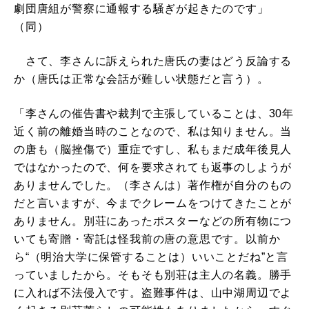
劇団唐組が警察に通報する騒ぎが起きたのです」
（同）
さて、李さんに訴えられた唐氏の妻はどう反論する
か（唐氏は正常な会話が難しい状態だと言う）。
「李さんの催告書や裁判で主張していることは、30年
近く前の離婚当時のことなので、私は知りません。当
の唐も（脳挫傷で）重症ですし、私もまだ成年後見人
ではなかったので、何を要求されても返事のしようが
ありませんでした。（李さんは）著作権が自分のもの
だと言いますが、今までクレームをつけてきたことが
ありません。別荘にあったポスターなどの所有物につ
いても寄贈・寄託は怪我前の唐の意思です。以前か
ら“（明治大学に保管することは）いいことだね”と言
っていましたから。そもそも別荘は主人の名義。勝手
に入れば不法侵入です。盗難事件は、山中湖周辺でよ