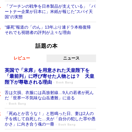
「プーチンの戦争を日本製品が支えている」「パ
ートナー企業が日本に」米紙が報じた“スパイ天
国”の実態
“爆死”報道の「のん」13年ぶり連ドラ本格復帰
それでも視聴者の評判が上々な理由
話題の本
レビュー
ニュース
英国で「末席」を用意された天皇陛下を
「最前列」に呼び寄せた人物とは？ 天皇
陛下が尊敬される理由
Book Bang
舌は欠損、衣服には高放射線…9人の若者が死ん
だ「世界一不気味な山岳遭難」に迫る
Book Bang
「死ぬとか言うな！」と怒鳴った日、妻は2人の
子を残して自死した…夫が「自分の犯した罪や愚
かさ」に向き合う魂の一冊
Book Bang