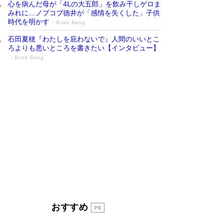
心を病んだ母が「4Lの大五郎」を飲み干しゲロま
みれに…ノブコブ徳井が「感情を失くした」子供
時代を明かす
Book Bang
石田夏穂『わたしを庇わないで』人間のいいとこ
ろよりも悪いところを書きたい【インタビュー】
Book Bang
「叱って伸びるやつは、褒めたらもっと伸
びる」俳優・高嶋政伸が家族に教わっ
た“人を育てるコツ”…芸への考え方を明か
す
Book Bang
「『火垂るの墓』は、大嘘である」原作者が抱き
続けた“自責の念”とは…「自己憐憫は描きたくな
い」監督が徹底的にこだわったこと（後編） #
戦争の記憶
Book Bang
美輪明宏 晩年の回答を集めた『ほほえんで生き
るための人生相談』がランクイン［エンターテイ
メントベストセラー］
Book Bang
「宇宙兄弟」最終46巻がベストセラー1位 宇宙
おすすめ
開発への関心を押し上げた18年の物語に幕 特装
版には「宇宙で描かれたマンガ」も収録