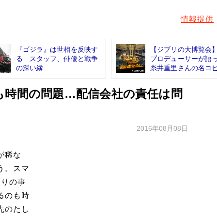
情報提供
『ゴジラ』は世相を反映す
【ジブリの大博覧会
る スタッフ、俳優と戦争
プロデューサーが
の深い縁
糸井重里さんの名コピ.
も時間の問題…配信会社の責任は問
2016年08月08日
が稀な
う。スマ
まりの事
るのも時
先のたし