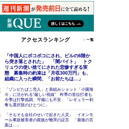
アクセスランキング
一覧
「中国人にボコボコにされ、ビルの6階か
ら突き落とされた」 「闇バイト」 トク
リュウの使い捨てにされた悲惨すぎる実
態 募集時の約束は「月収300万円」も、
組織に入った瞬間、「お前たちは…」
「ゾンビたばこ売人」と肩組みショット「小園海
斗」に注がれる“厳しい視線” 昨季の首位打者も
今季は打撃低調、守備にも不安 「レギュラー剥
奪も選択肢のひとつに」
「そもそも会社のせいで起きた人災」 イオンモ
ール事故被害者の親族が慟哭の証言 「最後の言
葉は…」