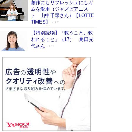
創作にもリフレッシュにもガ
Book Bang
ムを愛用（ジャズピアニス
「不意に涙が出そうに…」高嶋政伸が明かし
ト 山中千尋さん）【LOTTE
た“13歳の娘を暴行する役”への葛藤 インティマ
TIMES】
PR
シーコーディネーターに支えられたNHK『大奥』
の裏側
Book Bang
【特別読物】「救うこと、救
われること」（17） 角田光
代さん
PR