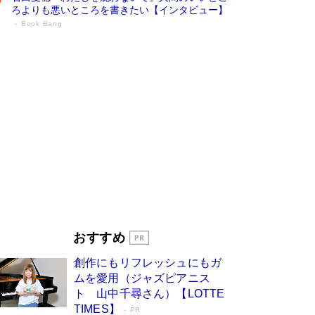
ろよりも悪いところを書きたい【インタビュー】
Book Bang
73歳でも働くしかない 「老後レス時代」
に交通誘導員の独白が話題
Book Bang
「なんで？ そんな馬鹿な……」90歳になった作
家・阿刀田高さんが、ひとり暮らしの生活を明か
す
Book Bang
追悼・東野圭吾さん 週間ベストセラーランキン
グに『容疑者Xの献身』『白夜行』など代表作が
並ぶ［文庫ベストセラー］
Book Bang
和田秀樹の70代、80代向け新書がベスト3を独
占 上半期1位にも選出［新書ベストセラー］
Book Bang
「『火垂るの墓』は、大嘘である」原作者が抱き
おすすめ
続けた“自責の念”とは…「自己憐憫は描きたくな
い」監督が徹底的にこだわったこと（後編） #
創作にもリフレッシュにもガ
戦争の記憶
Book Bang
ムを愛用（ジャズピアニス
ト 山中千尋さん）【LOTTE
TIMES】
PR