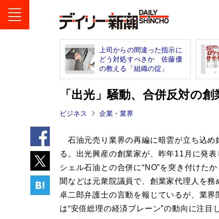
上司からの間違った指示に
どう対処すべきか 佐藤優
の教える「組織の掟」
「出光」騒動、合併反対の創
ビジネス
企業・業界
石油元売り業界の再編に暗雲が立ち込め
る。出光興産の創業家が、昨年11月に発表
シェル石油との合併に“NO”を突き付けた
聞などは元衆院議員で、創業家代理人を務
卓二郎弁護士の言動を報じているが、業界
は“安倍総理の経済ブレーン”の動向に注目