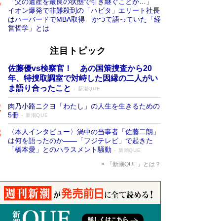
「父の遺産を最良の状態で引き継ぐことが…」
イオン爆発で非難殺到の「ハビタ」エリート社長
はハーバードでMBA取得 かつて語っていた「経
営哲学」とは
注目トピック
佐藤優vs検察官！ あの国策捜査から20
年、特捜取調室で対峙した因縁の二人がい
ま語り合ったこと
新潮QUE
肉乃小路ニクヨ「わたし」の人生を生きるための
5冊
新潮QUE
〈本人インタビュー〉渦中の当事者「佐藤二朗」
は何を語ったのか――「フジテレビ」で起きた
「橋本愛」とのハラスメント騒動
新潮QUE
「新潮QUE」とは？