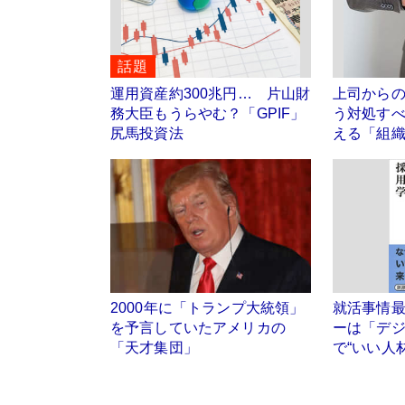
話題
運用資産約300兆円… 片山財
上司から
務大臣もうらやむ？「GPIF」
う対処す
尻馬投資法
える「組
2000年に「トランプ大統領」
就活事情最
を予言していたアメリカの
ーは「デ
「天才集団」
で“いい人