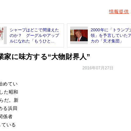
情報提供
シャープはどこで間違えた
2000年に「トランプ
のか？ グーグルやアップ
領」を予言していた
ルになれた「もうひと...
カの「天才集団」
業家に味方する“大物財界人”
2016年07月27日
始めてい
した昭和
からだ。新
める浜田
関係者
している