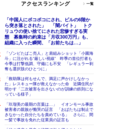
アクセスランキング
一覧
「中国人にボコボコにされ、ビルの6階か
ら突き落とされた」 「闇バイト」 トク
リュウの使い捨てにされた悲惨すぎる実
態 募集時の約束は「月収300万円」も、
組織に入った瞬間、「お前たちは…」
「ゾンビたばこ売人」と肩組みショット「小園海
斗」に注がれる“厳しい視線” 昨季の首位打者も
今季は打撃低調、守備にも不安 「レギュラー剥
奪も選択肢のひとつに」
「救助隊は何もせんで、満足に声かけしなかっ
た」レスキュー隊が救えなかった命 近隣住民が
明かす「二次被害を出さないのが訓練の鉄則にな
っている様子」
「玖瑠美の最期の言葉は…」 イオンモール事故
被害者の親族が慟哭の証言 「おばたちは制止で
きなかった自分たちを責めている」 さらに、間
一髪で事故を免れた従業員の証言も