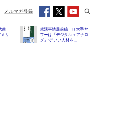
メルマガ登録
大統
就活事情最前線 IT大手ヤ
アメリ
フーは「デジタル＋アナロ
グ」で“いい人材を...