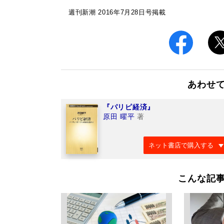
週刊新潮 2016年7月28日号掲載
あわせ
『パリピ経済』
原田 曜平
著
ネット書店で購入する
こんな記