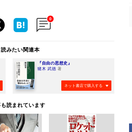
0
て読みたい関連本
『自由の思想史』
猪木 武徳
著
ネット書店で購入する
事も読まれています