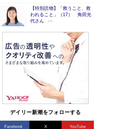
【特別読物】「救うこと、救
われること」（17） 角田光
代さん
PR
デイリー新潮をフォローする
Facebook
X
YouTube