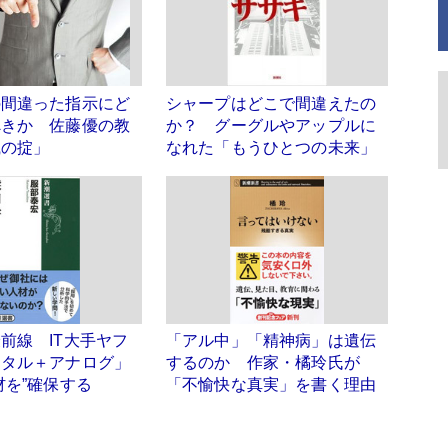
の間違った指示にど
シャープはどこで間違えたの
べきか 佐藤優の教
か？ グーグルやアップルに
織の掟」
なれた「もうひとつの未来」
前線 IT大手ヤフ
「アル中」「精神病」は遺伝
ジタル＋アナログ」
するのか 作家・橘玲氏が
材を”確保する
「不愉快な真実」を書く理由