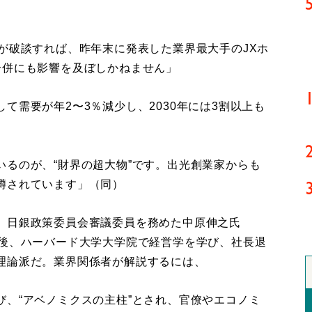
が破談すれば、昨年末に発表した業界最大手のJXホ
合併にも影響を及ぼしかねません」
需要が年2〜3％減少し、2030年には3割以上も
るのが、“財界の超大物”です。出光創業家からも
噂されています」（同）
、日銀政策委員会審議委員を務めた中原伸之氏
業後、ハーバード大学大学院で経営学を学び、社長退
理論派だ。業界関係者が解説するには、
、“アベノミクスの主柱”とされ、官僚やエコノミ