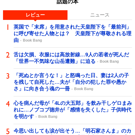
話題の本
レビュー
ニュース
英国で「末席」を用意された天皇陛下を「最前列」
に呼び寄せた人物とは？ 天皇陛下が尊敬される理
由
Book Bang
舌は欠損、衣服には高放射線…9人の若者が死んだ
「世界一不気味な山岳遭難」に迫る
Book Bang
「死ぬとか言うな！」と怒鳴った日、妻は2人の子
を残して自死した…夫が「自分の犯した罪や愚か
さ」に向き合う魂の一冊
Book Bang
心を病んだ母が「4Lの大五郎」を飲み干しゲロまみ
れに…ノブコブ徳井が「感情を失くした」子供時代
を明かす
Book Bang
今思い出しても涙が出そう…「明石家さんま」のカ