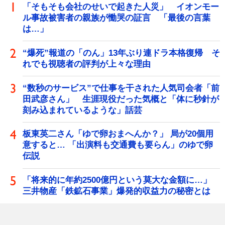
「そもそも会社のせいで起きた人災」 イオンモー
ル事故被害者の親族が慟哭の証言 「最後の言葉
は…」
“爆死”報道の「のん」13年ぶり連ドラ本格復帰 そ
れでも視聴者の評判が上々な理由
“数秒のサービス”で仕事を干された人気司会者「前
田武彦さん」 生涯現役だった気概と「体に秒針が
刻み込まれているような」話芸
板東英二さん「ゆで卵おまへんか？」 局が20個用
意すると… 「出演料も交通費も要らん」のゆで卵
伝説
「将来的に年約2500億円という莫大な金額に…」
三井物産「鉄鉱石事業」爆発的収益力の秘密とは