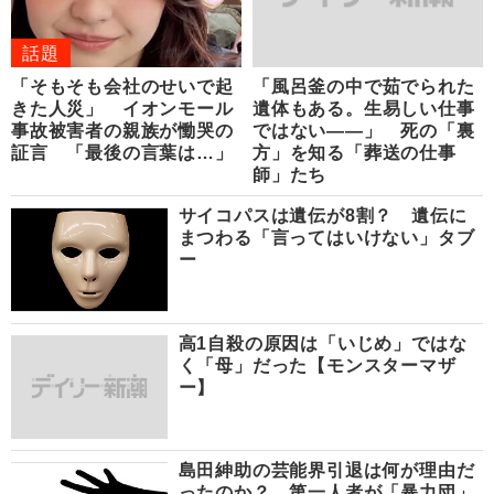
話題
「そもそも会社のせいで起
「風呂釜の中で茹でられた
きた人災」 イオンモール
遺体もある。生易しい仕事
事故被害者の親族が慟哭の
ではない――」 死の「裏
証言 「最後の言葉は…」
方」を知る「葬送の仕事
師」たち
サイコパスは遺伝が8割？ 遺伝に
まつわる「言ってはいけない」タブ
ー
高1自殺の原因は「いじめ」ではな
く「母」だった【モンスターマザ
ー】
島田紳助の芸能界引退は何が理由だ
ったのか？ 第一人者が「暴力団」