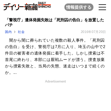
情報提供する
「警視庁」遺体発掘失敗は「死刑囚の告白」を放置した
バチ
国内
社会
2016年07月20日
闇から闇に葬られていた複数の殺人事件。「死刑囚
の告白」を受け、警視庁は7月に入り、埼玉の山中で2
件目の被害者の遺体発掘に着手した。しかし捜索は不
首尾に終わり、本部には厭戦ムードが漂う。捜査放棄
から捜索失敗と、当局の失態、迷走はいつまで続くの
か。...
Advertisement