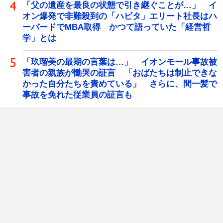
「父の遺産を最良の状態で引き継ぐことが…」 イ
オン爆発で非難殺到の「ハビタ」エリート社長はハ
ーバードでMBA取得 かつて語っていた「経営哲
学」とは
「玖瑠美の最期の言葉は…」 イオンモール事故被
害者の親族が慟哭の証言 「おばたちは制止できな
かった自分たちを責めている」 さらに、間一髪で
事故を免れた従業員の証言も