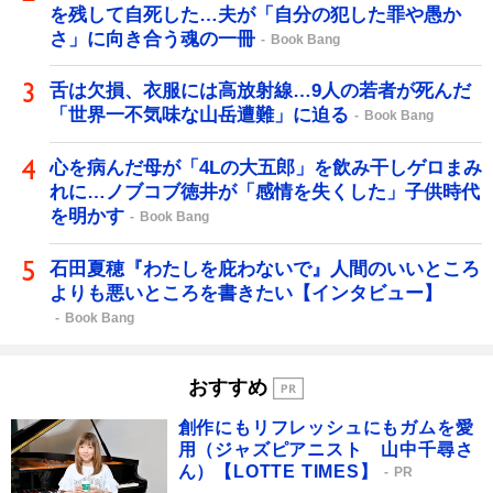
を残して自死した…夫が「自分の犯した罪や愚か
さ」に向き合う魂の一冊
Book Bang
舌は欠損、衣服には高放射線…9人の若者が死んだ
「世界一不気味な山岳遭難」に迫る
Book Bang
心を病んだ母が「4Lの大五郎」を飲み干しゲロまみ
れに…ノブコブ徳井が「感情を失くした」子供時代
を明かす
Book Bang
石田夏穂『わたしを庇わないで』人間のいいところ
よりも悪いところを書きたい【インタビュー】
Book Bang
おすすめ
創作にもリフレッシュにもガムを愛
用（ジャズピアニスト 山中千尋さ
ん）【LOTTE TIMES】
PR