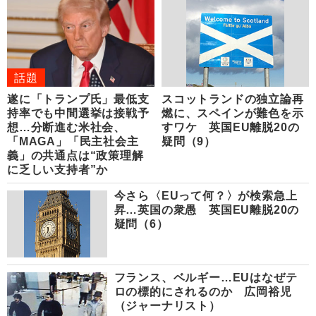
話題
遂に「トランプ氏」最低支
スコットランドの独立論再
持率でも中間選挙は接戦予
燃に、スペインが難色を示
想…分断進む米社会、
すワケ 英国EU離脱20の
「MAGA」「民主社会主
疑問（9）
義」の共通点は“政策理解
に乏しい支持者”か
今さら〈EUって何？〉が検索急上
昇…英国の衆愚 英国EU離脱20の
疑問（6）
フランス、ベルギー…EUはなぜテ
ロの標的にされるのか 広岡裕児
（ジャーナリスト）