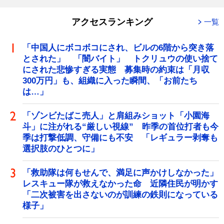
アクセスランキング
一覧
「中国人にボコボコにされ、ビルの6階から突き落
とされた」 「闇バイト」 トクリュウの使い捨て
にされた悲惨すぎる実態 募集時の約束は「月収
300万円」も、組織に入った瞬間、「お前たち
は…」
「ゾンビたばこ売人」と肩組みショット「小園海
斗」に注がれる“厳しい視線” 昨季の首位打者も今
季は打撃低調、守備にも不安 「レギュラー剥奪も
選択肢のひとつに」
「救助隊は何もせんで、満足に声かけしなかった」
レスキュー隊が救えなかった命 近隣住民が明かす
「二次被害を出さないのが訓練の鉄則になっている
様子」