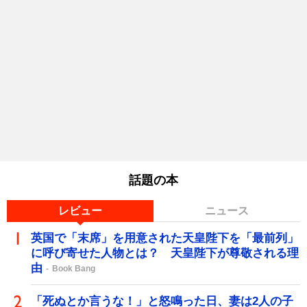
話題の本
レビュー
ニュース
英国で「末席」を用意された天皇陛下を「最前列」
に呼び寄せた人物とは？ 天皇陛下が尊敬される理
由
Book Bang
「死ぬとか言うな！」と怒鳴った日、妻は2人の子