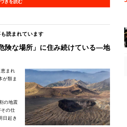
づきを読む
事も読まれています
危険な場所」に住み続けている―地
、恵まれ
本が類ま
割の地震
がその仕
明日起き