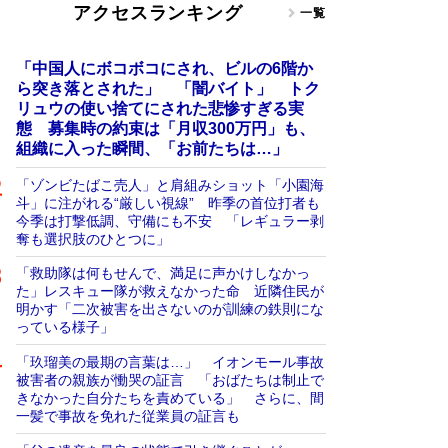
アクセスランキング
一覧
「中国人にボコボコにされ、ビルの6階か
ら突き落とされた」 「闇バイト」 トク
リュウの使い捨てにされた悲惨すぎる実
態 募集時の約束は「月収300万円」も、
組織に入った瞬間、「お前たちは…」
「ゾンビたばこ売人」と肩組みショット「小園海
斗」に注がれる“厳しい視線” 昨季の首位打者も
今季は打撃低調、守備にも不安 「レギュラー剥
奪も選択肢のひとつに」
「救助隊は何もせんで、満足に声かけしなかっ
た」レスキュー隊が救えなかった命 近隣住民が
明かす「二次被害を出さないのが訓練の鉄則にな
っている様子」
「玖瑠美の最期の言葉は…」 イオンモール事故
被害者の親族が慟哭の証言 「おばたちは制止で
きなかった自分たちを責めている」 さらに、間
一髪で事故を免れた従業員の証言も