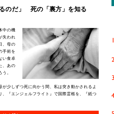
るのだ」 死の「裏方」を知る
体中の機
が失われ
日、母の
の手術を
ない食卓
た、あの
ろう。
母が少しずつ死に向かう間、私は突き動かされるよ
り、『エンジェルフライト』で国際霊柩を、『紙つ