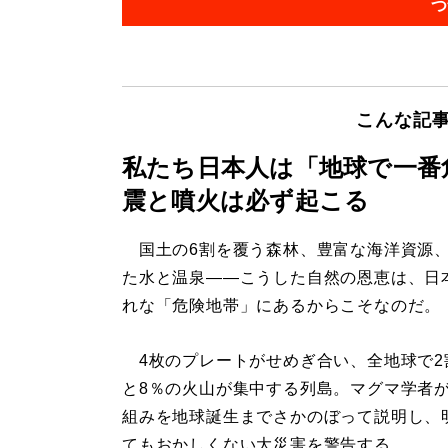
つ
こんな記
私たち日本人は「地球で一番
震と噴火は必ず起こる
国土の6割を覆う森林、豊富な海洋資源
た水と温泉――こうした自然の恩恵は、日
れな「危険地帯」にあるからこそなのだ。
4枚のプレートがせめぎ合い、全地球で2
と8％の火山が集中する列島。マグマ学者
組みを地球誕生までさかのぼって説明し、
てもおかしくない大災害を警告する。