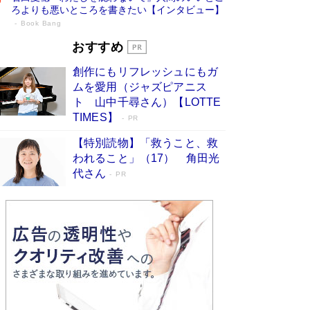
ろよりも悪いところを書きたい【インタビュー】
Book Bang
73歳でも働くしかない 「老後レス時代」
おすすめ
に交通誘導員の独白が話題
Book Bang
創作にもリフレッシュにもガ
「なんで？ そんな馬鹿な……」90歳になった作
ムを愛用（ジャズピアニス
家・阿刀田高さんが、ひとり暮らしの生活を明か
ト 山中千尋さん）【LOTTE
す
Book Bang
TIMES】
PR
追悼・東野圭吾さん 週間ベストセラーランキン
【特別読物】「救うこと、救
グに『容疑者Xの献身』『白夜行』など代表作が
われること」（17） 角田光
並ぶ［文庫ベストセラー］
Book Bang
代さん
PR
和田秀樹の70代、80代向け新書がベスト3を独
占 上半期1位にも選出［新書ベストセラー］
Book Bang
「『火垂るの墓』は、大嘘である」原作者が抱き
続けた“自責の念”とは…「自己憐憫は描きたくな
い」監督が徹底的にこだわったこと（後編） #
戦争の記憶
Book Bang