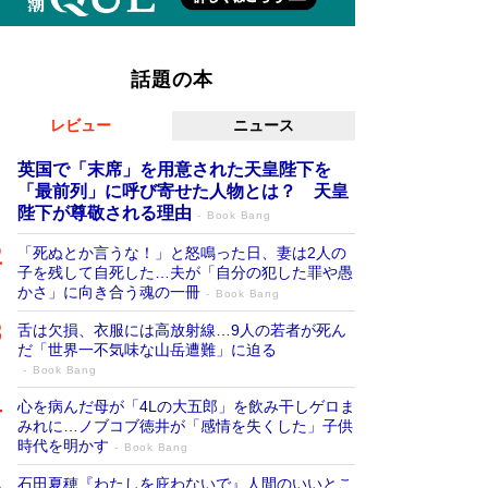
話題の本
レビュー
ニュース
英国で「末席」を用意された天皇陛下を
「最前列」に呼び寄せた人物とは？ 天皇
陛下が尊敬される理由
Book Bang
「死ぬとか言うな！」と怒鳴った日、妻は2人の
子を残して自死した…夫が「自分の犯した罪や愚
かさ」に向き合う魂の一冊
Book Bang
舌は欠損、衣服には高放射線…9人の若者が死ん
だ「世界一不気味な山岳遭難」に迫る
Book Bang
心を病んだ母が「4Lの大五郎」を飲み干しゲロま
みれに…ノブコブ徳井が「感情を失くした」子供
時代を明かす
Book Bang
石田夏穂『わたしを庇わないで』人間のいいとこ