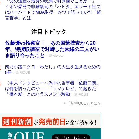
「父の遺産を最良の状態で引き継ぐことが…」
イオン爆発で非難殺到の「ハビタ」エリート社長
はハーバードでMBA取得 かつて語っていた「経
営哲学」とは
注目トピック
佐藤優vs検察官！ あの国策捜査から20
年、特捜取調室で対峙した因縁の二人がい
ま語り合ったこと
新潮QUE
肉乃小路ニクヨ「わたし」の人生を生きるための
5冊
新潮QUE
〈本人インタビュー〉渦中の当事者「佐藤二朗」
は何を語ったのか――「フジテレビ」で起きた
「橋本愛」とのハラスメント騒動
新潮QUE
「新潮QUE」とは？