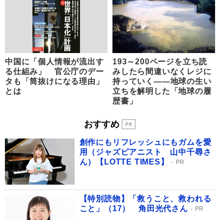
中国に「個人情報が流出す
193～200ページを立ち読
る仕組み」 官公庁のデー
みしたら間違いなくレジに
タも「筒抜けになる理由」
持っていく――地球の生い
とは
立ちを解明した「地球の履
歴書」
おすすめ
創作にもリフレッシュにもガムを愛
用（ジャズピアニスト 山中千尋さ
ん）【LOTTE TIMES】
PR
【特別読物】「救うこと、救われる
こと」（17） 角田光代さん
PR