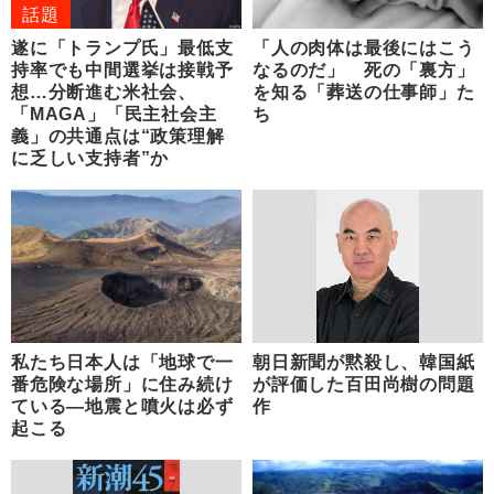
話題
遂に「トランプ氏」最低支
「人の肉体は最後にはこう
持率でも中間選挙は接戦予
なるのだ」 死の「裏方」
想…分断進む米社会、
を知る「葬送の仕事師」た
「MAGA」「民主社会主
ち
義」の共通点は“政策理解
に乏しい支持者”か
私たち日本人は「地球で一
朝日新聞が黙殺し、韓国紙
番危険な場所」に住み続け
が評価した百田尚樹の問題
ている―地震と噴火は必ず
作
起こる