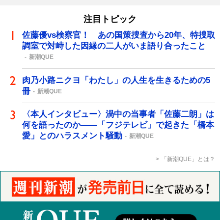
注目トピック
佐藤優vs検察官！ あの国策捜査から20年、特捜取
調室で対峙した因縁の二人がいま語り合ったこと
新潮QUE
肉乃小路ニクヨ「わたし」の人生を生きるための5
冊
新潮QUE
〈本人インタビュー〉渦中の当事者「佐藤二朗」は
何を語ったのか――「フジテレビ」で起きた「橋本
愛」とのハラスメント騒動
新潮QUE
「新潮QUE」とは？