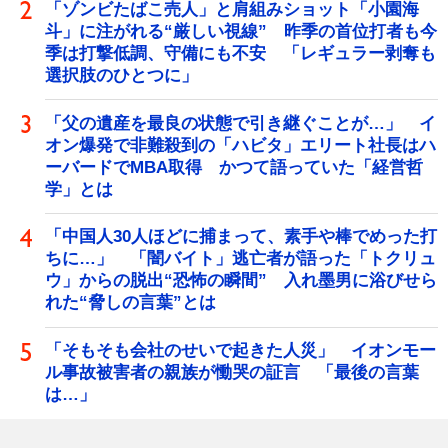
「ゾンビたばこ売人」と肩組みショット「小園海
斗」に注がれる“厳しい視線” 昨季の首位打者も今
季は打撃低調、守備にも不安 「レギュラー剥奪も
選択肢のひとつに」
「父の遺産を最良の状態で引き継ぐことが…」 イ
オン爆発で非難殺到の「ハビタ」エリート社長はハ
ーバードでMBA取得 かつて語っていた「経営哲
学」とは
「中国人30人ほどに捕まって、素手や棒でめった打
ちに…」 「闇バイト」逃亡者が語った「トクリュ
ウ」からの脱出“恐怖の瞬間” 入れ墨男に浴びせら
れた“脅しの言葉”とは
「そもそも会社のせいで起きた人災」 イオンモー
ル事故被害者の親族が慟哭の証言 「最後の言葉
は…」