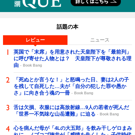
話題の本
レビュー
ニュース
英国で「末席」を用意された天皇陛下を「最前列」
に呼び寄せた人物とは？ 天皇陛下が尊敬される理
由
Book Bang
「死ぬとか言うな！」と怒鳴った日、妻は2人の子
を残して自死した…夫が「自分の犯した罪や愚か
さ」に向き合う魂の一冊
Book Bang
舌は欠損、衣服には高放射線…9人の若者が死んだ
「世界一不気味な山岳遭難」に迫る
Book Bang
心を病んだ母が「4Lの大五郎」を飲み干しゲロまみ
れに…ノブコブ徳井が「感情を失くした」子供時代