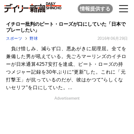
情報提供する
イチロー批判のピート・ローズが口にしていた「日本で
プレーしたい」
スポーツ
野球
2016年06月29日
負け惜しみ、減らず口、悪あがきに屁理屈。全てを
兼備した男が吼えている。先ごろマーリンズのイチロ
ーが日米通算4257安打を達成、ピート・ローズの持
つメジャー記録を30年ぶりに“更新”した。これに「元
打撃王」が抗っているのだが、彼はかつて“らしくな
いセリフ”を口にしていた。...
Advertisement