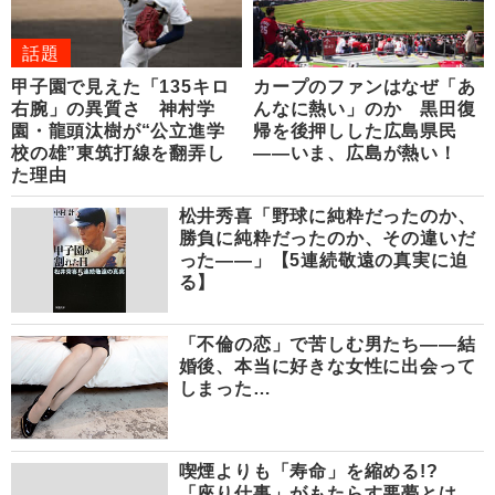
話題
甲子園で見えた「135キロ
カープのファンはなぜ「あ
右腕」の異質さ 神村学
んなに熱い」のか 黒田復
園・龍頭汰樹が“公立進学
帰を後押しした広島県民
校の雄”東筑打線を翻弄し
――いま、広島が熱い！
た理由
松井秀喜「野球に純粋だったのか、
勝負に純粋だったのか、その違いだ
った――」【5連続敬遠の真実に迫
る】
「不倫の恋」で苦しむ男たち――結
婚後、本当に好きな女性に出会って
しまった…
喫煙よりも「寿命」を縮める!?
「座り仕事」がもたらす悪夢とは