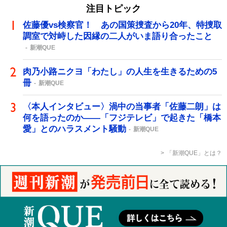
注目トピック
佐藤優vs検察官！ あの国策捜査から20年、特捜取
調室で対峙した因縁の二人がいま語り合ったこと
新潮QUE
肉乃小路ニクヨ「わたし」の人生を生きるための5
冊
新潮QUE
〈本人インタビュー〉渦中の当事者「佐藤二朗」は
何を語ったのか――「フジテレビ」で起きた「橋本
愛」とのハラスメント騒動
新潮QUE
「新潮QUE」とは？