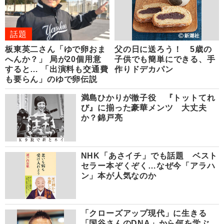
話題
板東英二さん「ゆで卵おま
父の日に送ろう！ 5歳の
へんか？」 局が20個用意
子供でも簡単にできる、手
すると… 「出演料も交通費
作りドデカパン
も要らん」のゆで卵伝説
満島ひかりが徹子役 『トットてれ
び』に揃った豪華メンツ 大丈夫
か？錦戸亮
NHK「あさイチ」でも話題 ベスト
セラー本ぞくぞく…なぜ今「アラハ
ン」本が人気なのか
「クローズアップ現代」に生きる
「国谷さんのDNA」から何を学ぶ