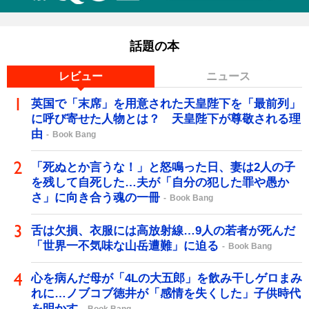
話題の本
レビュー
ニュース
英国で「末席」を用意された天皇陛下を「最前列」
に呼び寄せた人物とは？ 天皇陛下が尊敬される理
由
Book Bang
「死ぬとか言うな！」と怒鳴った日、妻は2人の子
を残して自死した…夫が「自分の犯した罪や愚か
さ」に向き合う魂の一冊
Book Bang
舌は欠損、衣服には高放射線…9人の若者が死んだ
「世界一不気味な山岳遭難」に迫る
Book Bang
心を病んだ母が「4Lの大五郎」を飲み干しゲロまみ
れに…ノブコブ徳井が「感情を失くした」子供時代
を明かす