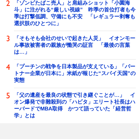
「ゾンビたばこ売人」と肩組みショット「小園海
斗」に注がれる“厳しい視線” 昨季の首位打者も今
季は打撃低調、守備にも不安 「レギュラー剥奪も
選択肢のひとつに」
「そもそも会社のせいで起きた人災」 イオンモー
ル事故被害者の親族が慟哭の証言 「最後の言葉
は…」
「プーチンの戦争を日本製品が支えている」「パー
トナー企業が日本に」米紙が報じた“スパイ天国”の
実態
「父の遺産を最良の状態で引き継ぐことが…」 イ
オン爆発で非難殺到の「ハビタ」エリート社長はハ
ーバードでMBA取得 かつて語っていた「経営哲
学」とは