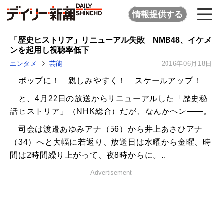
情報提供する
「歴史ヒストリア」リニューアル失敗 NMB48、イケメ
ンを起用し視聴率低下
エンタメ
芸能
2016年06月18日
ポップに！ 親しみやすく！ スケールアップ！
と、4月22日の放送からリニューアルした「歴史秘
話ヒストリア」（NHK総合）だが、なんかヘン――。
司会は渡邊あゆみアナ（56）から井上あさひアナ
（34）へと大幅に若返り、放送日は水曜から金曜、時
間は2時間繰り上がって、夜8時からに。...
Advertisement