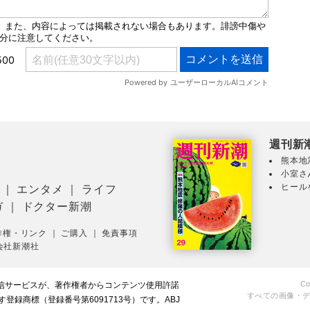
週刊新
熊本地
小室さ
ヒール
｜
エンタメ
｜
ライフ
ガ
｜
ドクター新潮
作権・リンク
｜
ご購入
｜
免責事項
会社新潮社
Co
配信サービスが、著作権者からコンテンツ使用許諾
すべての画像・
録商標（登録番号第6091713号）です。ABJ