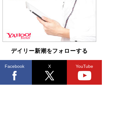
「不意に涙が出そうに…」高嶋政伸が明かし
た“13歳の娘を暴行する役”への葛藤 インティマ
シーコーディネーターに支えられたNHK『大奥』
の裏側
Book Bang
デイリー新潮をフォローする
Facebook
X
YouTube