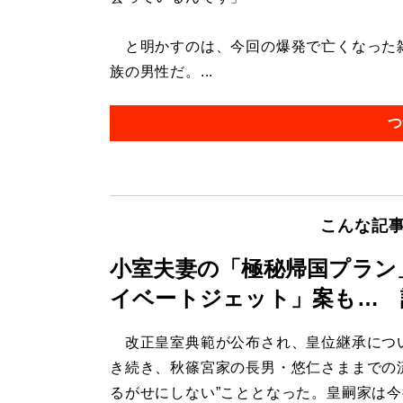
と明かすのは、今回の爆発で亡くなった雑
族の男性だ。...
つ
こんな記
小室夫妻の「極秘帰国プラン
イベートジェット」案も… 
改正皇室典範が公布され、皇位継承につ
き続き、秋篠宮家の長男・悠仁さままでの
るがせにしない”こととなった。皇嗣家は