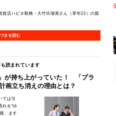
貨店ハビタ勤務・大竹玖瑠美さん（享年22）の親
づきを読む
事も読まれています
」が持ち上がっていた！ 「プラ
計画立ち消えの理由とは？
いては引
流れを“ゆ
今後、ます