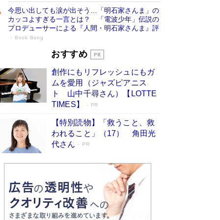
今思い出しても涙が出そう…「明石家さんま」の
カッコよすぎる一言とは？ 「電波少年」伝説の
プロデューサーによる『人間・明石家さんま』評
Book Bang
「叱って伸びるやつは、褒めたらもっと伸
おすすめ
びる」俳優・高嶋政伸が家族に教わっ
創作にもリフレッシュにもガ
た“人を育てるコツ”…芸への考え方を明か
ムを愛用（ジャズピアニス
す
Book Bang
ト 山中千尋さん）【LOTTE
「『火垂るの墓』は、大嘘である」原作者が抱き
TIMES】
PR
続けた“自責の念”とは…「自己憐憫は描きたくな
い」監督が徹底的にこだわったこと（後編） #
【特別読物】「救うこと、救
戦争の記憶
Book Bang
われること」（17） 角田光
代さん
美輪明宏 晩年の回答を集めた『ほほえんで生き
PR
るための人生相談』がランクイン［エンターテイ
メントベストセラー］
Book Bang
「宇宙兄弟」最終46巻がベストセラー1位 宇宙
開発への関心を押し上げた18年の物語に幕 特装
版には「宇宙で描かれたマンガ」も収録
Book Bang