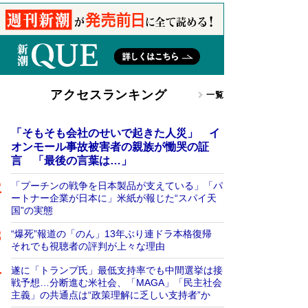
アクセスランキング
一覧
「そもそも会社のせいで起きた人災」 イ
オンモール事故被害者の親族が慟哭の証
言 「最後の言葉は…」
「プーチンの戦争を日本製品が支えている」「パ
ートナー企業が日本に」米紙が報じた“スパイ天
国”の実態
“爆死”報道の「のん」13年ぶり連ドラ本格復帰
それでも視聴者の評判が上々な理由
遂に「トランプ氏」最低支持率でも中間選挙は接
戦予想…分断進む米社会、「MAGA」「民主社会
主義」の共通点は“政策理解に乏しい支持者”か