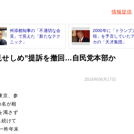
情報提供
舛添都知事の「不適切な会
2000年に「トランプ
見」で見えた「新たなテク
領」を予言していた
ニック」
カの「天才集団」
見せしめ”提訴を撤回…自民党本部か
2016年06月17日
東京、参
の名が相
を濁さず
し続けて
一昨年末