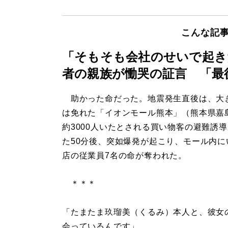
こんな記
「そもそも会社のせいで起き
者の親族が慟哭の証言 「最
助かった命だった。地震発生直後は、大
は免れた「イオンモール熊本」（熊本県嘉
約3000人いたとされる買い物客の避難誘
た50分後、突如爆発が起こり、モール内に
店の従業員7名の命が奪われた。
＊＊＊
「たまたま玖瑠美（くるみ）本人と、彼女
会っているんです」