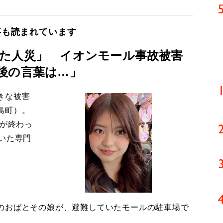
事も読まれています
た人災」 イオンモール事故被害
後の言葉は…」
きな被害
島町）。
導が終わっ
いた専門
のおばとその娘が、避難していたモールの駐車場で