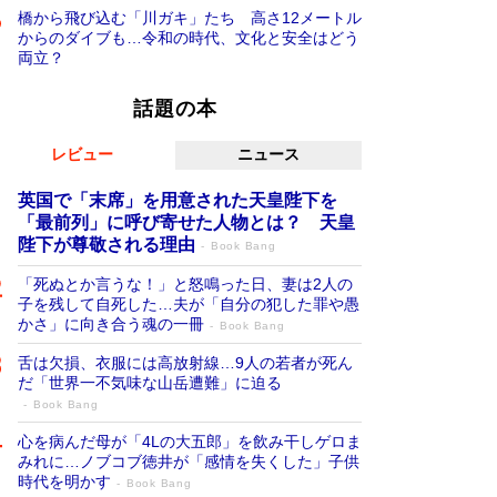
橋から飛び込む「川ガキ」たち 高さ12メートル
からのダイブも…令和の時代、文化と安全はどう
両立？
話題の本
レビュー
ニュース
英国で「末席」を用意された天皇陛下を
「最前列」に呼び寄せた人物とは？ 天皇
陛下が尊敬される理由
Book Bang
「死ぬとか言うな！」と怒鳴った日、妻は2人の
子を残して自死した…夫が「自分の犯した罪や愚
かさ」に向き合う魂の一冊
Book Bang
舌は欠損、衣服には高放射線…9人の若者が死ん
だ「世界一不気味な山岳遭難」に迫る
Book Bang
心を病んだ母が「4Lの大五郎」を飲み干しゲロま
みれに…ノブコブ徳井が「感情を失くした」子供
時代を明かす
Book Bang