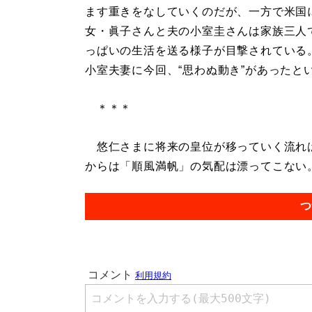
ます重きをなしていくのだが、一方で米国
女・眞子さんと夫の小室圭さんは家族三人
っぱいの生活を送る様子が目撃されている
小室夫妻に今回、“思わぬ動き”があったと
＊＊＊
悠仁さまに将来の皇位が移っていく流れは
からは「順風満帆」の気配は漂ってこない。.
つ