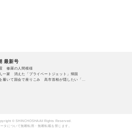
潮 最新号
震 修羅の人間模様
ん一家 消えた「プライベートジェット」帰国
を履いて国会で座りこみ 高市首相が隠したい「...
pyright © SHINCHOSHA All Rights Reserved.
データについて無断転用・無断転載を禁じます。