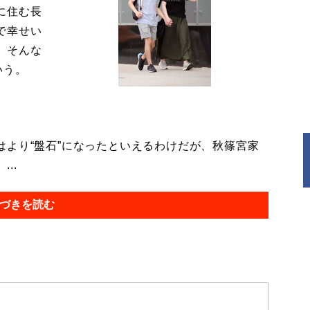
に住む長
で幸せい
。そんな
いう。
より“盤石”になったといえるわけだが、秋篠宮家
..
づきを読む