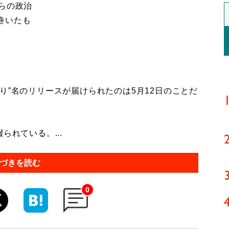
らの政治
巻いたも
”名のリリースが届けられたのは5月12日のことだ
れている。...
づきを読む
0