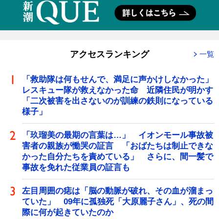
アクセスランキング
一覧
「救助隊は何もせんで、満足に声かけしなかった」
レスキュー隊が救えなかった命 近隣住民が明かす
「二次被害を出さないのが訓練の鉄則になっている
様子」
「玖瑠美の最期の言葉は…」 イオンモール事故被
害者の親族が慟哭の証言 「おばたちは制止できな
かった自分たちを責めている」 さらに、間一髪で
事故を免れた従業員の証言も
左目周囲の痣は「脳の動脈が破れ、その血が溜まっ
ていた」 09年に孤独死「大原麗子さん」、死の間
際に何が起きていたのか