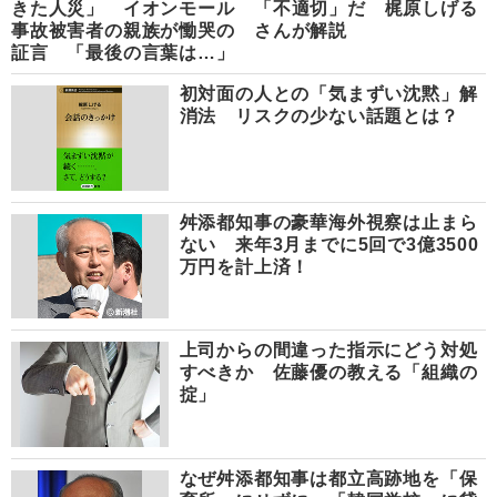
きた人災」 イオンモール
「不適切」だ 梶原しげる
事故被害者の親族が慟哭の
さんが解説
証言 「最後の言葉は…」
初対面の人との「気まずい沈黙」解
消法 リスクの少ない話題とは？
舛添都知事の豪華海外視察は止まら
ない 来年3月までに5回で3億3500
万円を計上済！
上司からの間違った指示にどう対処
すべきか 佐藤優の教える「組織の
掟」
なぜ舛添都知事は都立高跡地を「保