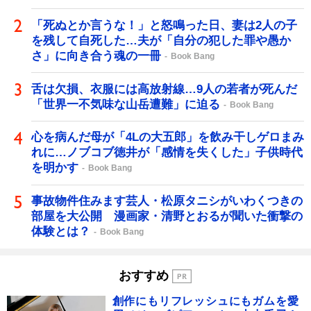
「死ぬとか言うな！」と怒鳴った日、妻は2人の子
を残して自死した…夫が「自分の犯した罪や愚か
さ」に向き合う魂の一冊
Book Bang
舌は欠損、衣服には高放射線…9人の若者が死んだ
「世界一不気味な山岳遭難」に迫る
Book Bang
心を病んだ母が「4Lの大五郎」を飲み干しゲロまみ
れに…ノブコブ徳井が「感情を失くした」子供時代
を明かす
Book Bang
事故物件住みます芸人・松原タニシがいわくつきの
部屋を大公開 漫画家・清野とおるが聞いた衝撃の
体験とは？
Book Bang
おすすめ
創作にもリフレッシュにもガムを愛