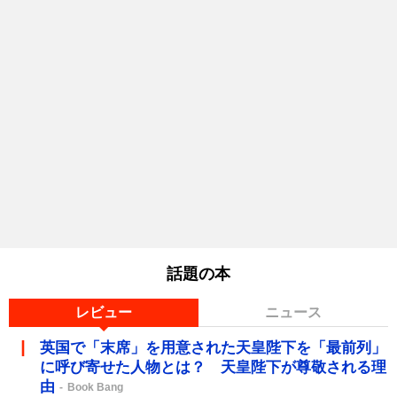
話題の本
レビュー
ニュース
英国で「末席」を用意された天皇陛下を「最前列」
に呼び寄せた人物とは？ 天皇陛下が尊敬される理
由
Book Bang