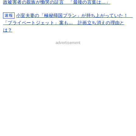
故被害者の親族が慟哭の証言 「最後の言葉は…」
小室夫妻の「極秘帰国プラン」が持ち上がっていた！
速報
「プライベートジェット」案も… 計画立ち消えの理由と
は？
advertisement