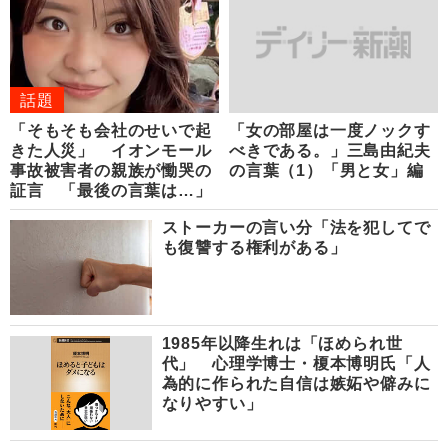
話題
「そもそも会社のせいで起
「女の部屋は一度ノックす
きた人災」 イオンモール
べきである。」三島由紀夫
事故被害者の親族が慟哭の
の言葉（1）「男と女」編
証言 「最後の言葉は…」
ストーカーの言い分「法を犯してで
も復讐する権利がある」
1985年以降生れは「ほめられ世
代」 心理学博士・榎本博明氏「人
為的に作られた自信は嫉妬や僻みに
なりやすい」