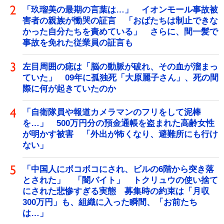
「玖瑠美の最期の言葉は…」 イオンモール事故被
害者の親族が慟哭の証言 「おばたちは制止できな
かった自分たちを責めている」 さらに、間一髪で
事故を免れた従業員の証言も
左目周囲の痣は「脳の動脈が破れ、その血が溜まっ
ていた」 09年に孤独死「大原麗子さん」、死の間
際に何が起きていたのか
「自衛隊員や報道カメラマンのフリをして泥棒
を…」 500万円分の預金通帳を盗まれた高齢女性
が明かす被害 「外出が怖くなり、避難所にも行け
ない」
「中国人にボコボコにされ、ビルの6階から突き落
とされた」 「闇バイト」 トクリュウの使い捨て
にされた悲惨すぎる実態 募集時の約束は「月収
300万円」も、組織に入った瞬間、「お前たち
は…」