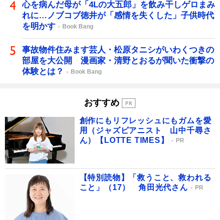
心を病んだ母が「4Lの大五郎」を飲み干しゲロまみ
れに…ノブコブ徳井が「感情を失くした」子供時代
を明かす
Book Bang
事故物件住みます芸人・松原タニシがいわくつきの
部屋を大公開 漫画家・清野とおるが聞いた衝撃の
体験とは？
Book Bang
おすすめ
創作にもリフレッシュにもガムを愛
用（ジャズピアニスト 山中千尋さ
ん）【LOTTE TIMES】
PR
【特別読物】「救うこと、救われる
こと」（17） 角田光代さん
PR