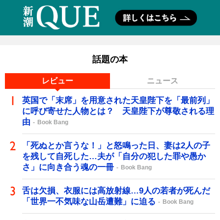
話題の本
レビュー
ニュース
英国で「末席」を用意された天皇陛下を「最前列」
に呼び寄せた人物とは？ 天皇陛下が尊敬される理
由
Book Bang
「死ぬとか言うな！」と怒鳴った日、妻は2人の子
を残して自死した…夫が「自分の犯した罪や愚か
さ」に向き合う魂の一冊
Book Bang
舌は欠損、衣服には高放射線…9人の若者が死んだ
「世界一不気味な山岳遭難」に迫る
Book Bang