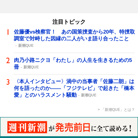
注目トピック
佐藤優vs検察官！ あの国策捜査から20年、特捜取
調室で対峙した因縁の二人がいま語り合ったこと
新潮QUE
肉乃小路ニクヨ「わたし」の人生を生きるための5
冊
新潮QUE
〈本人インタビュー〉渦中の当事者「佐藤二朗」は
何を語ったのか――「フジテレビ」で起きた「橋本
愛」とのハラスメント騒動
新潮QUE
「新潮QUE」とは？