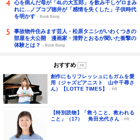
心を病んだ母が「4Lの大五郎」を飲み干しゲロまみ
れに…ノブコブ徳井が「感情を失くした」子供時代
を明かす
Book Bang
事故物件住みます芸人・松原タニシがいわくつきの
部屋を大公開 漫画家・清野とおるが聞いた衝撃の
体験とは？
Book Bang
おすすめ
創作にもリフレッシュにもガムを愛
用（ジャズピアニスト 山中千尋さ
ん）【LOTTE TIMES】
PR
【特別読物】「救うこと、救われる
こと」（17） 角田光代さん
PR