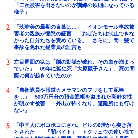
「二次被害を出さないのが訓練の鉄則になっている
様子」
「玖瑠美の最期の言葉は…」 イオンモール事故被
害者の親族が慟哭の証言 「おばたちは制止できな
かった自分たちを責めている」 さらに、間一髪で
事故を免れた従業員の証言も
左目周囲の痣は「脳の動脈が破れ、その血が溜まっ
ていた」 09年に孤独死「大原麗子さん」、死の間
際に何が起きていたのか
「自衛隊員や報道カメラマンのフリをして泥棒
を…」 500万円分の預金通帳を盗まれた高齢女性
が明かす被害 「外出が怖くなり、避難所にも行け
ない」
「中国人にボコボコにされ、ビルの6階から突き落
とされた」 「闇バイト」 トクリュウの使い捨て