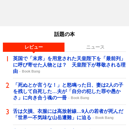
話題の本
レビュー
ニュース
英国で「末席」を用意された天皇陛下を「最前列」
に呼び寄せた人物とは？ 天皇陛下が尊敬される理
由
Book Bang
「死ぬとか言うな！」と怒鳴った日、妻は2人の子
を残して自死した…夫が「自分の犯した罪や愚か
さ」に向き合う魂の一冊
Book Bang
舌は欠損、衣服には高放射線…9人の若者が死んだ
「世界一不気味な山岳遭難」に迫る
Book Bang