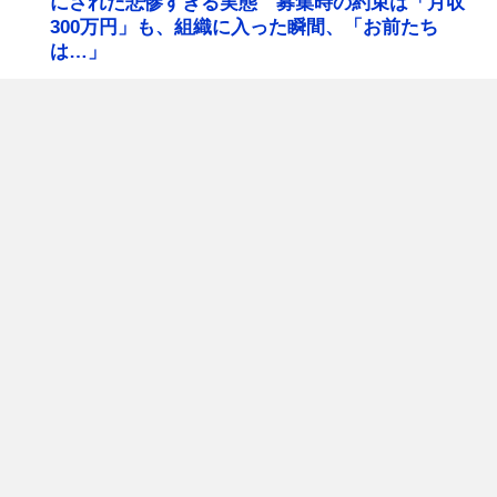
にされた悲惨すぎる実態 募集時の約束は「月収
300万円」も、組織に入った瞬間、「お前たち
は…」