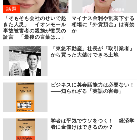
話題
「そもそも会社のせいで起
マイナス金利や乱高下する
きた人災」 イオンモール
相場に「外貨預金」は有効
事故被害者の親族が慟哭の
か
証言 「最後の言葉は…」
「東急不動産」社長が「取引業者」
から買った大儲けできる土地
ビジネスに英会話能力は必要ない！
――知られざる「英語の害毒」
学者は平気でウソをつく！ 経済学
者に金儲けはできるのか？