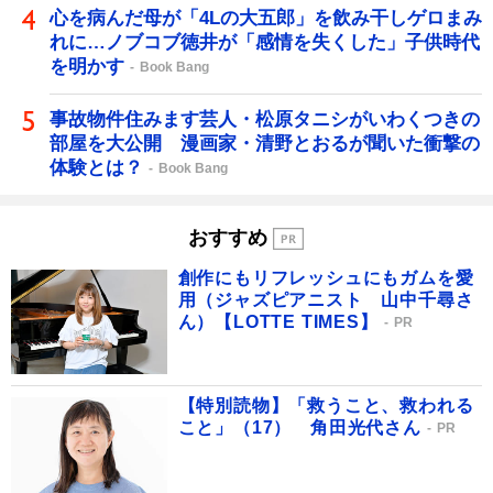
心を病んだ母が「4Lの大五郎」を飲み干しゲロまみ
れに…ノブコブ徳井が「感情を失くした」子供時代
を明かす
Book Bang
事故物件住みます芸人・松原タニシがいわくつきの
部屋を大公開 漫画家・清野とおるが聞いた衝撃の
体験とは？
Book Bang
おすすめ
創作にもリフレッシュにもガムを愛
用（ジャズピアニスト 山中千尋さ
ん）【LOTTE TIMES】
PR
【特別読物】「救うこと、救われる
こと」（17） 角田光代さん
PR