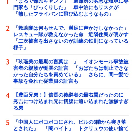
「まるで難民キャンプ」 避難所の劣悪な環境に専
門家も「びっくりした」 車中泊にもリスクが
「熱したフライパンに飛び込むようなもの」
「救助隊は何もせんで、満足に声かけしなかった」
レスキュー隊が救えなかった命 近隣住民が明かす
「二次被害を出さないのが訓練の鉄則になっている
様子」
「玖瑠美の最期の言葉は…」 イオンモール事故被
害者の親族が慟哭の証言 「おばたちは制止できな
かった自分たちを責めている」 さらに、間一髪で
事故を免れた従業員の証言も
【豊臣兄弟！】信長の後継者の最右翼だったのに
秀吉につけ込まれ兄に切腹に追い込まれた無惨すぎ
る弟
「中国人にボコボコにされ、ビルの6階から突き落
とされた」 「闇バイト」 トクリュウの使い捨て