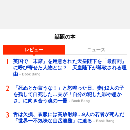
話題の本
レビュー
ニュース
英国で「末席」を用意された天皇陛下を「最前列」
に呼び寄せた人物とは？ 天皇陛下が尊敬される理
由
Book Bang
「死ぬとか言うな！」と怒鳴った日、妻は2人の子
を残して自死した…夫が「自分の犯した罪や愚か
さ」に向き合う魂の一冊
Book Bang
舌は欠損、衣服には高放射線…9人の若者が死んだ
「世界一不気味な山岳遭難」に迫る
Book Bang