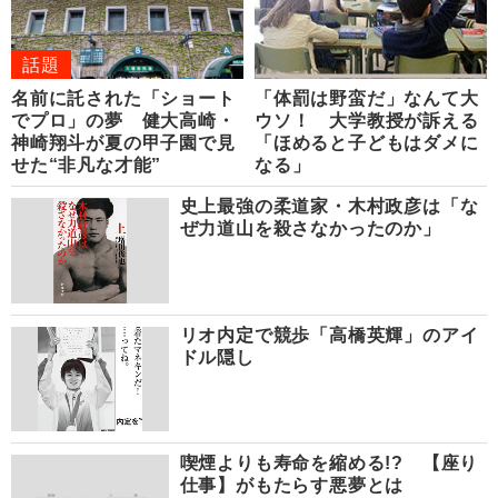
話題
名前に託された「ショート
「体罰は野蛮だ」なんて大
でプロ」の夢 健大高崎・
ウソ！ 大学教授が訴える
神崎翔斗が夏の甲子園で見
「ほめると子どもはダメに
せた“非凡な才能”
なる」
史上最強の柔道家・木村政彦は「な
ぜ力道山を殺さなかったのか」
リオ内定で競歩「高橋英輝」のアイ
ドル隠し
喫煙よりも寿命を縮める!? 【座り
仕事】がもたらす悪夢とは