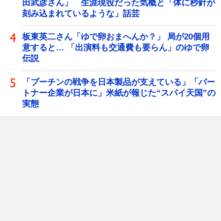
田武彦さん」 生涯現役だった気概と「体に秒針が
刻み込まれているような」話芸
板東英二さん「ゆで卵おまへんか？」 局が20個用
意すると… 「出演料も交通費も要らん」のゆで卵
伝説
「プーチンの戦争を日本製品が支えている」「パー
トナー企業が日本に」米紙が報じた“スパイ天国”の
実態