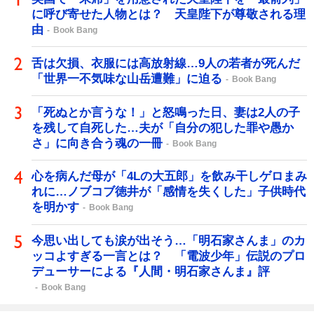
に呼び寄せた人物とは？ 天皇陛下が尊敬される理
由
Book Bang
舌は欠損、衣服には高放射線…9人の若者が死んだ
「世界一不気味な山岳遭難」に迫る
Book Bang
「死ぬとか言うな！」と怒鳴った日、妻は2人の子
を残して自死した…夫が「自分の犯した罪や愚か
さ」に向き合う魂の一冊
Book Bang
心を病んだ母が「4Lの大五郎」を飲み干しゲロまみ
れに…ノブコブ徳井が「感情を失くした」子供時代
を明かす
Book Bang
今思い出しても涙が出そう…「明石家さんま」のカ
ッコよすぎる一言とは？ 「電波少年」伝説のプロ
デューサーによる『人間・明石家さんま』評
Book Bang