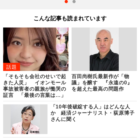
こんな記事も読まれています
話題
「そもそも会社のせいで起
百田尚樹氏最新作が「物
きた人災」 イオンモール
議」を醸す 『永遠の0』
事故被害者の親族が慟哭の
を超えた最高の問題作
証言 「最後の言葉は…」
「10年後破綻する人」はどんな人
か 経済ジャーナリスト・荻原博子
さんに聞く