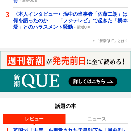
冊
新潮QUE
〈本人インタビュー〉渦中の当事者「佐藤二朗」は
何を語ったのか――「フジテレビ」で起きた「橋本
愛」とのハラスメント騒動
新潮QUE
「新潮QUE」とは？
話題の本
レビュー
ニュース
英国で「末席」を用意された天皇陛下を「最前列」