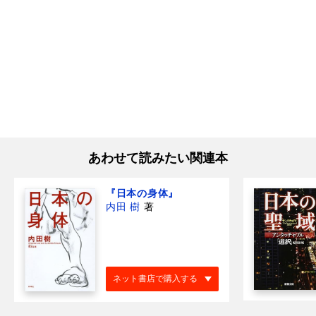
あわせて読みたい関連本
『日本の身体』
内田 樹
著
ネット書店で購入する