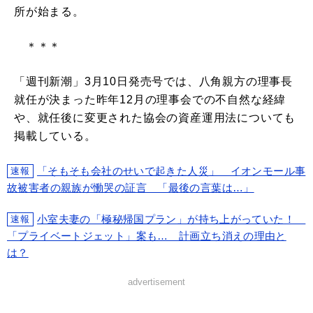
所が始まる。
＊＊＊
「週刊新潮」3月10日発売号では、八角親方の理事長
就任が決まった昨年12月の理事会での不自然な経緯
や、就任後に変更された協会の資産運用法についても
掲載している。
「そもそも会社のせいで起きた人災」 イオンモール事
速報
故被害者の親族が慟哭の証言 「最後の言葉は…」
小室夫妻の「極秘帰国プラン」が持ち上がっていた！
速報
「プライベートジェット」案も… 計画立ち消えの理由と
は？
advertisement