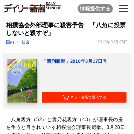
情報提供する
相撲協会外部理事に殺害予告 「八角に投票
しないと殺すぞ」
国内
社会
2016年03月08日
「週刊新潮」2016年3月17日号
ネット書店で購入する
八角親方（52）と貴乃花親方（43）が理事長の座
を争うと目されている相撲協会理事長選挙。3月28日