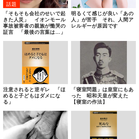
話題
「そもそも会社のせいで起
明るくて感じが良い「あの
きた人災」 イオンモール
人」が苦手 それ、人間ア
事故被害者の親族が慟哭の
レルギーが原因です
証言 「最後の言葉は…」
注意されると逆ギレ 「ほ
「寝室問題」は皇室にもあ
めると子どもはダメにな
った 昭和天皇が変えた
る」
【寝室の作法】