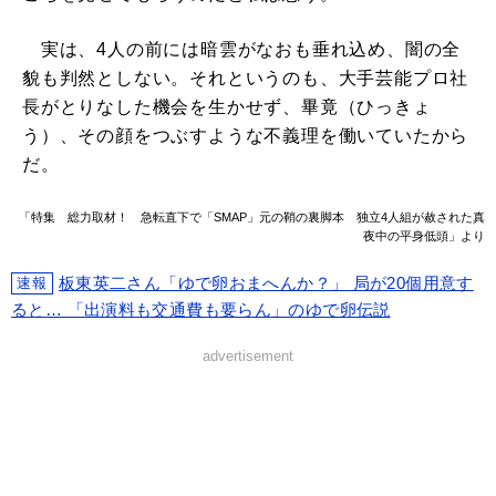
実は、4人の前には暗雲がなおも垂れ込め、闇の全
貌も判然としない。それというのも、大手芸能プロ社
長がとりなした機会を生かせず、畢竟（ひっきょ
う）、その顔をつぶすような不義理を働いていたから
だ。
「特集 総力取材！ 急転直下で「SMAP」元の鞘の裏脚本 独立4人組が赦された真
夜中の平身低頭」より
板東英二さん「ゆで卵おまへんか？」 局が20個用意す
速報
ると… 「出演料も交通費も要らん」のゆで卵伝説
advertisement