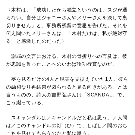
〈木村は、「成功したから独立というのは、スジが通
らない。自分はジャニーさんやメリーさんを決して裏
切りません」と、事務所残留の意思を告げた。それを
伝え聞いたメリーさんは、「木村だけは、私が絶対守
る」と感激したのだった〉
謝罪の文言における、木村の骨折りへの言及は、彼
が忠誠を誓ったことへのいわば論功行賞なのだ。
夢を見るだけの4人と現実を見据えていた1人。彼ら
の融和なり再結束が図られると見る向きがある。とは
言うものの、詩人の吉野弘さんは「SCANDAL」で、
こう綴っている。
スキャンダルは／キャンドルだと私は思う。／人間
は／このキャンドルの灯（ひ）で、しばし／闇のおち
こちを見せてもらうのだと私は思う。