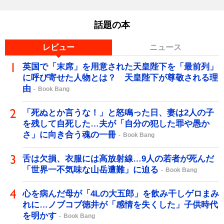
話題の本
レビュー
ニュース
英国で「末席」を用意された天皇陛下を「最前列」
に呼び寄せた人物とは？ 天皇陛下が尊敬される理
由
Book Bang
「死ぬとか言うな！」と怒鳴った日、妻は2人の子
を残して自死した…夫が「自分の犯した罪や愚か
さ」に向き合う魂の一冊
Book Bang
舌は欠損、衣服には高放射線…9人の若者が死んだ
「世界一不気味な山岳遭難」に迫る
Book Bang
心を病んだ母が「4Lの大五郎」を飲み干しゲロまみ
れに…ノブコブ徳井が「感情を失くした」子供時代
を明かす
Book Bang