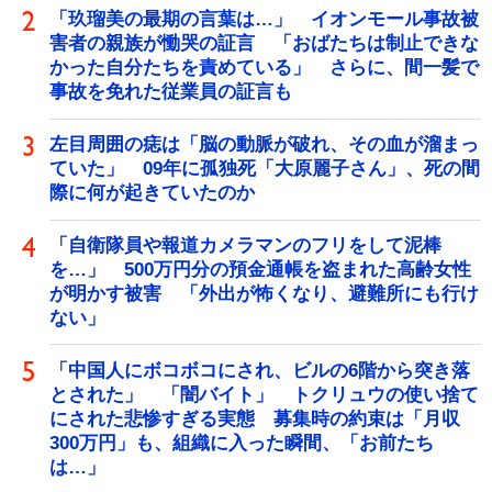
「玖瑠美の最期の言葉は…」 イオンモール事故被
害者の親族が慟哭の証言 「おばたちは制止できな
かった自分たちを責めている」 さらに、間一髪で
事故を免れた従業員の証言も
左目周囲の痣は「脳の動脈が破れ、その血が溜まっ
ていた」 09年に孤独死「大原麗子さん」、死の間
際に何が起きていたのか
「自衛隊員や報道カメラマンのフリをして泥棒
を…」 500万円分の預金通帳を盗まれた高齢女性
が明かす被害 「外出が怖くなり、避難所にも行け
ない」
「中国人にボコボコにされ、ビルの6階から突き落
とされた」 「闇バイト」 トクリュウの使い捨て
にされた悲惨すぎる実態 募集時の約束は「月収
300万円」も、組織に入った瞬間、「お前たち
は…」