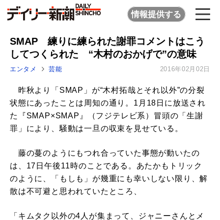
情報提供する
SMAP 練りに練られた謝罪コメントはこう
してつくられた “木村のおかげで”の意味
エンタメ
芸能
2016年02月02日
昨秋より「SMAP」が“木村拓哉とそれ以外”の分裂
状態にあったことは周知の通り。1月18日に放送され
た『SMAP×SMAP』（フジテレビ系）冒頭の「生謝
罪」により、騒動は一旦の収束を見せている。
藤の蔓のようにもつれ合っていた事態が動いたの
は、17日午後11時のことである。あたかもトリック
のように、「もしも」が幾重にも幸いしない限り、解
散は不可避と思われていたところ、
「キムタク以外の4人が集まって、ジャニーさんとメ