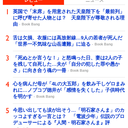
レビュー
ニュース
英国で「末席」を用意された天皇陛下を「最前列」
に呼び寄せた人物とは？ 天皇陛下が尊敬される理
由
Book Bang
舌は欠損、衣服には高放射線…9人の若者が死んだ
「世界一不気味な山岳遭難」に迫る
Book Bang
「死ぬとか言うな！」と怒鳴った日、妻は2人の子
を残して自死した…夫が「自分の犯した罪や愚か
さ」に向き合う魂の一冊
Book Bang
心を病んだ母が「4Lの大五郎」を飲み干しゲロまみ
れに…ノブコブ徳井が「感情を失くした」子供時代
を明かす
Book Bang
今思い出しても涙が出そう…「明石家さんま」のカ
ッコよすぎる一言とは？ 「電波少年」伝説のプロ
デューサーによる『人間・明石家さんま』評