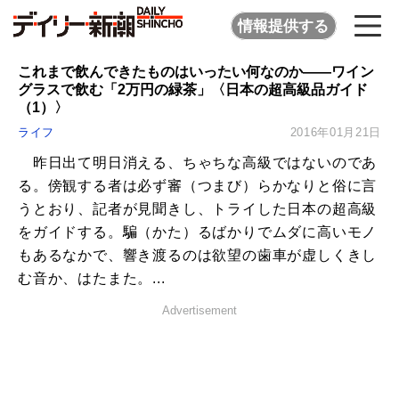
情報提供する
これまで飲んできたものはいったい何なのか――ワイン
グラスで飲む「2万円の緑茶」〈日本の超高級品ガイド
（1）〉
ライフ
2016年01月21日
昨日出て明日消える、ちゃちな高級ではないのであ
る。傍観する者は必ず審（つまび）らかなりと俗に言
うとおり、記者が見聞きし、トライした日本の超高級
をガイドする。騙（かた）るばかりでムダに高いモノ
もあるなかで、響き渡るのは欲望の歯車が虚しくきし
む音か、はたまた。...
Advertisement