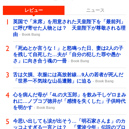
レビュー
ニュース
英国で「末席」を用意された天皇陛下を「最前列」
に呼び寄せた人物とは？ 天皇陛下が尊敬される理
由
Book Bang
「死ぬとか言うな！」と怒鳴った日、妻は2人の子
を残して自死した…夫が「自分の犯した罪や愚か
さ」に向き合う魂の一冊
Book Bang
舌は欠損、衣服には高放射線…9人の若者が死んだ
「世界一不気味な山岳遭難」に迫る
Book Bang
心を病んだ母が「4Lの大五郎」を飲み干しゲロまみ
れに…ノブコブ徳井が「感情を失くした」子供時代
を明かす
Book Bang
今思い出しても涙が出そう…「明石家さんま」のカ
ッコよすぎる一言とは？ 「電波少年」伝説のプロ