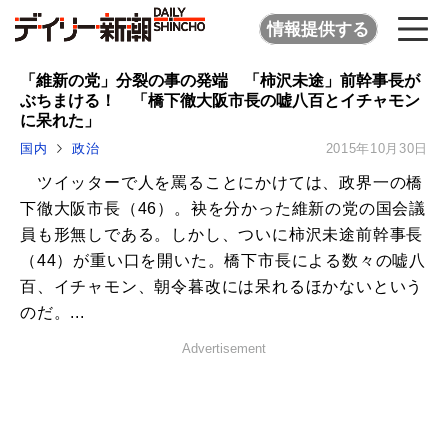
情報提供する
「維新の党」分裂の事の発端 「柿沢未途」前幹事長が
ぶちまける！ 「橋下徹大阪市長の嘘八百とイチャモン
に呆れた」
国内
政治
2015年10月30日
ツイッターで人を罵ることにかけては、政界一の橋
下徹大阪市長（46）。袂を分かった維新の党の国会議
員も形無しである。しかし、ついに柿沢未途前幹事長
（44）が重い口を開いた。橋下市長による数々の嘘八
百、イチャモン、朝令暮改には呆れるほかないという
のだ。...
Advertisement