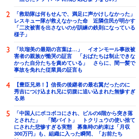
「救助隊は何もせんで、満足に声かけしなかった」
レスキュー隊が救えなかった命 近隣住民が明かす
「二次被害を出さないのが訓練の鉄則になっている
様子」
「玖瑠美の最期の言葉は…」 イオンモール事故被
害者の親族が慟哭の証言 「おばたちは制止できな
かった自分たちを責めている」 さらに、間一髪で
事故を免れた従業員の証言も
【豊臣兄弟！】信長の後継者の最右翼だったのに
秀吉につけ込まれ兄に切腹に追い込まれた無惨すぎ
る弟
「中国人にボコボコにされ、ビルの6階から突き落
とされた」 「闇バイト」 トクリュウの使い捨て
にされた悲惨すぎる実態 募集時の約束は「月収
300万円」も、組織に入った瞬間、「お前たち