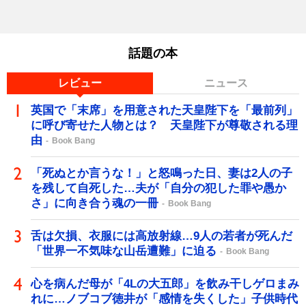
話題の本
レビュー
ニュース
英国で「末席」を用意された天皇陛下を「最前列」
に呼び寄せた人物とは？ 天皇陛下が尊敬される理
由
Book Bang
「死ぬとか言うな！」と怒鳴った日、妻は2人の子
を残して自死した…夫が「自分の犯した罪や愚か
さ」に向き合う魂の一冊
Book Bang
舌は欠損、衣服には高放射線…9人の若者が死んだ
「世界一不気味な山岳遭難」に迫る
Book Bang
心を病んだ母が「4Lの大五郎」を飲み干しゲロまみ
れに…ノブコブ徳井が「感情を失くした」子供時代