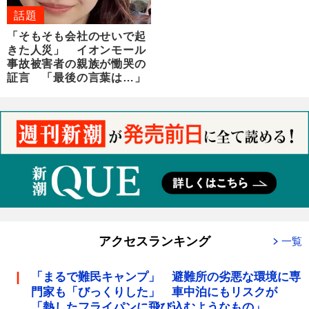
話題
「そもそも会社のせいで起
きた人災」 イオンモール
事故被害者の親族が慟哭の
証言 「最後の言葉は…」
アクセスランキング
一覧
「まるで難民キャンプ」 避難所の劣悪な環境に専
門家も「びっくりした」 車中泊にもリスクが
「熱したフライパンに飛び込むようなもの」