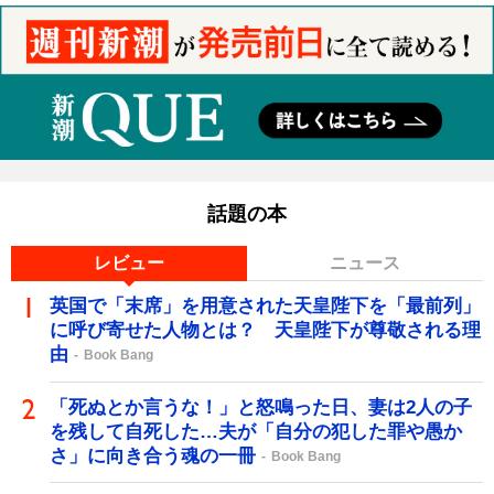
話題の本
レビュー
ニュース
英国で「末席」を用意された天皇陛下を「最前列」
に呼び寄せた人物とは？ 天皇陛下が尊敬される理
由
Book Bang
「死ぬとか言うな！」と怒鳴った日、妻は2人の子
を残して自死した…夫が「自分の犯した罪や愚か
さ」に向き合う魂の一冊
Book Bang