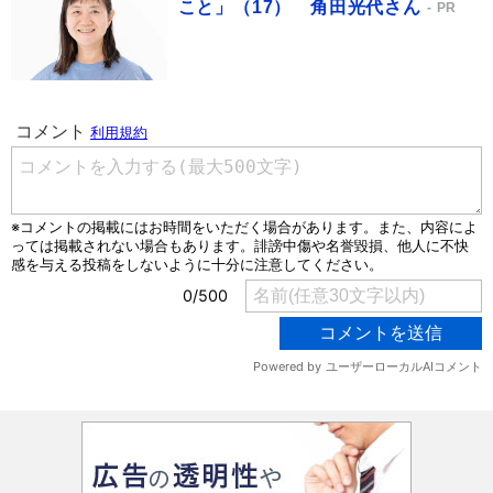
こと」（17） 角田光代さん
PR