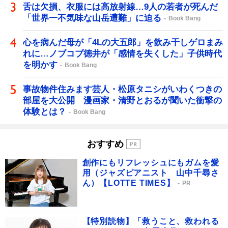
舌は欠損、衣服には高放射線…9人の若者が死んだ
「世界一不気味な山岳遭難」に迫る
Book Bang
心を病んだ母が「4Lの大五郎」を飲み干しゲロまみ
れに…ノブコブ徳井が「感情を失くした」子供時代
を明かす
Book Bang
事故物件住みます芸人・松原タニシがいわくつきの
部屋を大公開 漫画家・清野とおるが聞いた衝撃の
体験とは？
Book Bang
おすすめ
創作にもリフレッシュにもガムを愛
用（ジャズピアニスト 山中千尋さ
ん）【LOTTE TIMES】
PR
【特別読物】「救うこと、救われる