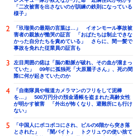
レスキュー隊が救えなかった命 近隣住民が明かす
「二次被害を出さないのが訓練の鉄則になっている
様子」
「玖瑠美の最期の言葉は…」 イオンモール事故被
害者の親族が慟哭の証言 「おばたちは制止できな
かった自分たちを責めている」 さらに、間一髪で
事故を免れた従業員の証言も
左目周囲の痣は「脳の動脈が破れ、その血が溜まっ
ていた」 09年に孤独死「大原麗子さん」、死の間
際に何が起きていたのか
「自衛隊員や報道カメラマンのフリをして泥棒
を…」 500万円分の預金通帳を盗まれた高齢女性
が明かす被害 「外出が怖くなり、避難所にも行け
ない」
「中国人にボコボコにされ、ビルの6階から突き落
とされた」 「闇バイト」 トクリュウの使い捨て